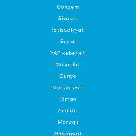
Gündəm
Siyasət
İqtisadiyyat
Sosial
YAP xəbərləri
Müsahibə
Dünya
Mədəniyyat
İdman
Analitik
Maraqlı
Ədəbiyyat