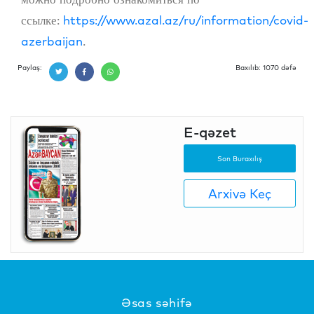
ссылке:
https://www.azal.az/ru/information/covid-
azerbaijan
.
Paylaş:
Baxılıb: 1070 dəfə
E-qəzet
Son Buraxılış
Arxivə Keç
Əsas səhifə