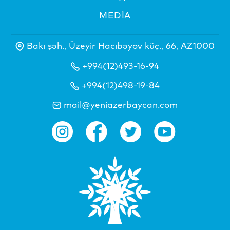
MEDİA
Bakı şəh., Üzeyir Hacıbəyov küç., 66, AZ1000
+994(12)493-16-94
+994(12)498-19-84
mail@yeniazerbaycan.com