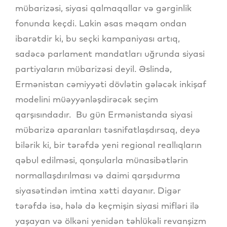
mübarizəsi, siyasi qalmaqallar və gərginlik
fonunda keçdi. Lakin əsas məqam ondan
ibarətdir ki, bu seçki kampaniyası artıq,
sadəcə parlament mandatları uğrunda siyasi
partiyaların mübarizəsi deyil. Əslində,
Ermənistan cəmiyyəti dövlətin gələcək inkişaf
modelini müəyyənləşdirəcək seçim
qarşısındadır. Bu gün Ermənistanda siyasi
mübarizə aparanları təsnifatlaşdırsaq, deyə
bilərik ki, bir tərəfdə yeni regional reallıqların
qəbul edilməsi, qonşularla münasibətlərin
normallaşdırılması və daimi qarşıdurma
siyasətindən imtina xətti dayanır. Digər
tərəfdə isə, hələ də keçmişin siyasi mifləri ilə
yaşayan və ölkəni yenidən təhlükəli revanşizm