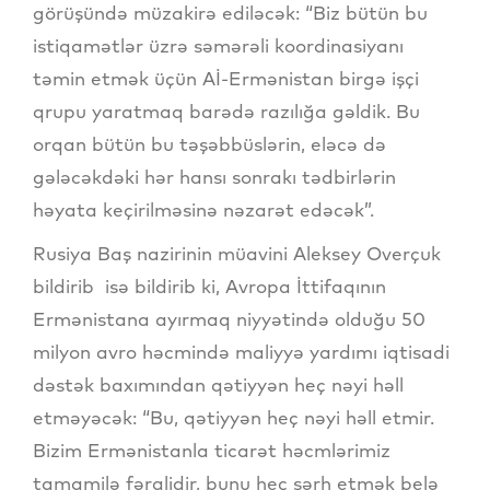
görüşündə müzakirə ediləcək: “Biz bütün bu
istiqamətlər üzrə səmərəli koordinasiyanı
təmin etmək üçün Aİ-Ermənistan birgə işçi
qrupu yaratmaq barədə razılığa gəldik. Bu
orqan bütün bu təşəbbüslərin, eləcə də
gələcəkdəki hər hansı sonrakı tədbirlərin
həyata keçirilməsinə nəzarət edəcək”.
Rusiya Baş nazirinin müavini Aleksey Overçuk
bildirib isə bildirib ki, Avropa İttifaqının
Ermənistana ayırmaq niyyətində olduğu 50
milyon avro həcmində maliyyə yardımı iqtisadi
dəstək baxımından qətiyyən heç nəyi həll
etməyəcək: “Bu, qətiyyən heç nəyi həll etmir.
Bizim Ermənistanla ticarət həcmlərimiz
tamamilə fərqlidir, bunu heç şərh etmək belə