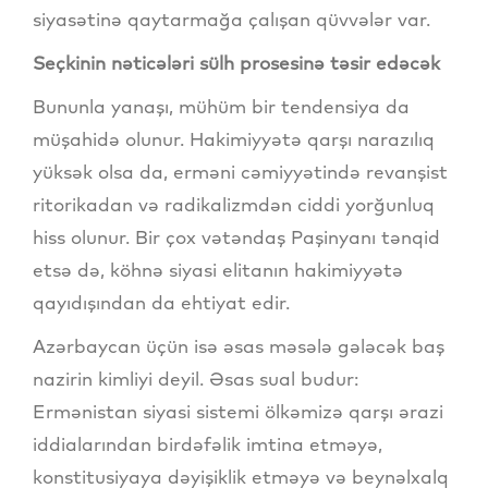
siyasətinə qaytarmağa çalışan qüvvələr var.
Seçkinin nəticələri sülh prosesinə təsir edəcək
Bununla yanaşı, mühüm bir tendensiya da
müşahidə olunur. Hakimiyyətə qarşı narazılıq
yüksək olsa da, erməni cəmiyyətində revanşist
ritorikadan və radikalizmdən ciddi yorğunluq
hiss olunur. Bir çox vətəndaş Paşinyanı tənqid
etsə də, köhnə siyasi elitanın hakimiyyətə
qayıdışından da ehtiyat edir.
Azərbaycan üçün isə əsas məsələ gələcək baş
nazirin kimliyi deyil. Əsas sual budur:
Ermənistan siyasi sistemi ölkəmizə qarşı ərazi
iddialarından birdəfəlik imtina etməyə,
konstitusiyaya dəyişiklik etməyə və beynəlxalq