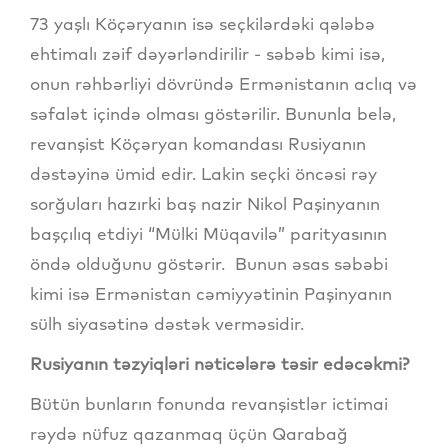
73 yaşlı Köçəryanın isə seçkilərdəki qələbə
ehtimalı zəif dəyərləndirilir - səbəb kimi isə,
onun rəhbərliyi dövründə Ermənistanın aclıq və
səfalət içində olması göstərilir. Bununla belə,
revanşist Köçəryan komandası Rusiyanın
dəstəyinə ümid edir. Lakin seçki öncəsi rəy
sorğuları hazırki baş nazir Nikol Paşinyanın
başçılıq etdiyi “Mülki Müqavilə” parityasının
öndə olduğunu göstərir. Bunun əsas səbəbi
kimi isə Ermənistan cəmiyyətinin Paşinyanın
sülh siyasətinə dəstək verməsidir.
Rusiyanın təzyiqləri nəticələrə təsir edəcəkmi?
Bütün bunların fonunda revanşistlər ictimai
rəydə nüfuz qazanmaq üçün Qarabağ