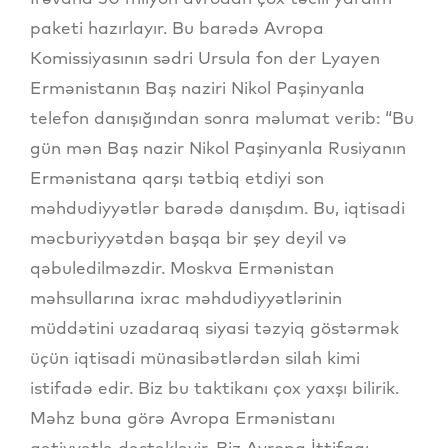
paketi hazırlayır. Bu barədə Avropa
Komissiyasının sədri Ursula fon der Lyayen
Ermənistanın Baş naziri Nikol Paşinyanla
telefon danışığından sonra məlumat verib: “Bu
gün mən Baş nazir Nikol Paşinyanla Rusiyanın
Ermənistana qarşı tətbiq etdiyi son
məhdudiyyətlər barədə danışdım. Bu, iqtisadi
məcburiyyətdən başqa bir şey deyil və
qəbuledilməzdir. Moskva Ermənistan
məhsullarına ixrac məhdudiyyətlərinin
müddətini uzadaraq siyasi təzyiq göstərmək
üçün iqtisadi münasibətlərdən silah kimi
istifadə edir. Biz bu taktikanı çox yaxşı bilirik.
Məhz buna görə Avropa Ermənistanı
qətiyyətlə dəstəkləyir. Biz Avropa İttifaqı