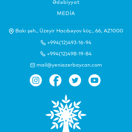
Ədəbiyyat
MEDİA
Bakı şəh., Üzeyir Hacıbəyov küç., 66, AZ1000
+994(12)493-16-94
+994(12)498-19-84
mail@yeniazerbaycan.com