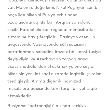
var. Məlum olduğu kimi, Nikol Paşinyan son bir
neçə ildə ölkəsini Rusiya orbitindən
uzaqlaşdıraraq Qərbə inteqrasiya yolunu
seçib. Paralel olaraq, regional münasibətlər
sisteminə baxış fərqlidir - Paşinyan ötən ilin
avqustunda Vaşinqtonda sülh sazişinin
paraflanması sənədinə imza atıb, konstitusiya
dəyişikliyini və Azərbaycan torpaqlarına
əsassız iddialardan əl çəkmək yolunu seçib,
ölkəsinin yeni iqtisadi nizamda logistik iştirakını
təsdiqləyib. Amma digər iki namizəd
məsələlərə baxışında tam fərqli bir yol təqib
etməkdədir.
Rusiyanın “patronajlığı” altında seçkiyə