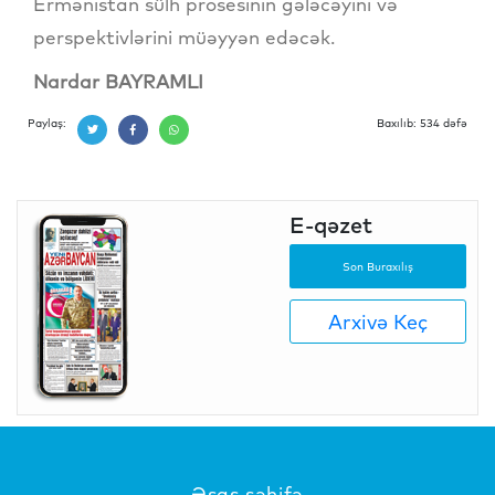
Ermənistan sülh prosesinin gələcəyini və
perspektivlərini müəyyən edəcək.
Nardar BAYRAMLI
Paylaş:
Baxılıb: 534 dəfə
E-qəzet
Son Buraxılış
Arxivə Keç
Əsas səhifə