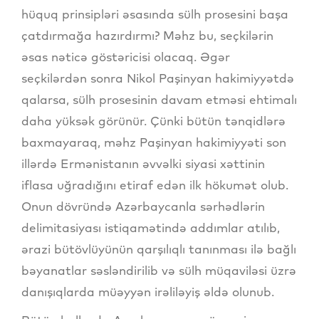
hüquq prinsipləri əsasında sülh prosesini başa
çatdırmağa hazırdırmı? Məhz bu, seçkilərin
əsas nəticə göstəricisi olacaq. Əgər
seçkilərdən sonra Nikol Paşinyan hakimiyyətdə
qalarsa, sülh prosesinin davam etməsi ehtimalı
daha yüksək görünür. Çünki bütün tənqidlərə
baxmayaraq, məhz Paşinyan hakimiyyəti son
illərdə Ermənistanın əvvəlki siyasi xəttinin
iflasa uğradığını etiraf edən ilk hökumət olub.
Onun dövründə Azərbaycanla sərhədlərin
delimitasiyası istiqamətində addımlar atılıb,
ərazi bütövlüyünün qarşılıqlı tanınması ilə bağlı
bəyanatlar səsləndirilib və sülh müqaviləsi üzrə
danışıqlarda müəyyən irəliləyiş əldə olunub.