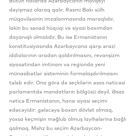
Bütün hallarda Azərbaycanın mövqeyi
dəyişməz olaraq qalır. Rəsmi Bakı sülh
müqaviləsinin imzalanmasında maraqlıdır,
lakin bu sənəd hüquqi və siyasi baxımdan
dayanıqlı olmalıdır. Bu isə Ermənistanın
konstitusiyasında Azərbaycana qarşı ərazi
iddialarının aradan qaldırılmasını, revanşizm
siyasətindən imtinanı və regionda yeni
münasibətlər sisteminin formalaşdırılmasını
tələb edir. Ona görə də seçkilərin əsas nəticəsi
parlamentdə mandatların bölgüsü deyil. Əsas
nəticə Ermənistanın, hansı siyasi seçimi
edəcəyidir: gələcəyə baxan dövlət olmaq,
yoxsa keçmişin məğlub olmuş layihələrinə bağlı
qalmaq. Məhz bu seçim Azərbaycan-