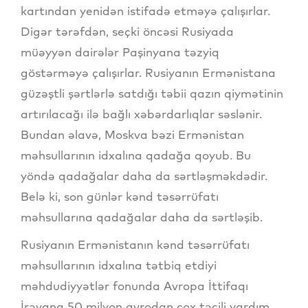
kartından yenidən istifadə etməyə çalışırlar.
Digər tərəfdən, seçki öncəsi Rusiyada
müəyyən dairələr Paşinyana təzyiq
göstərməyə çalışırlar. Rusiyanın Ermənistana
güzəştli şərtlərlə satdığı təbii qazın qiymətinin
artırılacağı ilə bağlı xəbərdarlıqlar səslənir.
Bundan əlavə, Moskva bəzi Ermənistan
məhsullarının idxalına qadağa qoyub. Bu
yöndə qadağalar daha da sərtləşməkdədir.
Belə ki, son günlər kənd təsərrüfatı
məhsullarına qadağalar daha da sərtləşib.
Rusiyanın Ermənistanın kənd təsərrüfatı
məhsullarının idxalına tətbiq etdiyi
məhdudiyyətlər fonunda Avropa İttifaqı
İrəvana 50 milyon avrodan çox təcili yardım