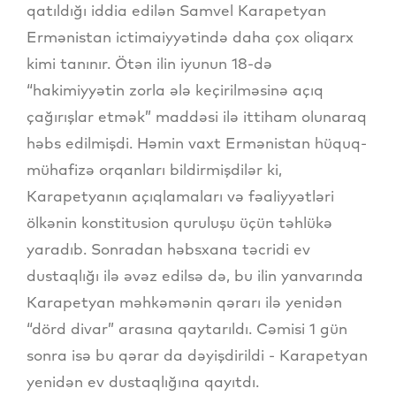
qatıldığı iddia edilən Samvel Karapetyan
Ermənistan ictimaiyyətində daha çox oliqarx
kimi tanınır. Ötən ilin iyunun 18-də
“hakimiyyətin zorla ələ keçirilməsinə açıq
çağırışlar etmək” maddəsi ilə ittiham olunaraq
həbs edilmişdi. Həmin vaxt Ermənistan hüquq-
mühafizə orqanları bildirmişdilər ki,
Karapetyanın açıqlamaları və fəaliyyətləri
ölkənin konstitusion quruluşu üçün təhlükə
yaradıb. Sonradan həbsxana təcridi ev
dustaqlığı ilə əvəz edilsə də, bu ilin yanvarında
Karapetyan məhkəmənin qərarı ilə yenidən
“dörd divar” arasına qaytarıldı. Cəmisi 1 gün
sonra isə bu qərar da dəyişdirildi - Karapetyan
yenidən ev dustaqlığına qayıtdı.