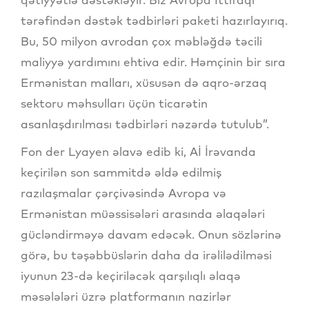
tərəfindən dəstək tədbirləri paketi hazırlayırıq.
Bu, 50 milyon avrodan çox məbləğdə təcili
maliyyə yardımını ehtiva edir. Həmçinin bir sıra
Ermənistan malları, xüsusən də aqro-ərzaq
sektoru məhsulları üçün ticarətin
asanlaşdırılması tədbirləri nəzərdə tutulub”.
Fon der Lyayen əlavə edib ki, Aİ İrəvanda
keçirilən son sammitdə əldə edilmiş
razılaşmalar çərçivəsində Avropa və
Ermənistan müəssisələri arasında əlaqələri
gücləndirməyə davam edəcək. Onun sözlərinə
görə, bu təşəbbüslərin daha da irəlilədilməsi
iyunun 23-də keçiriləcək qarşılıqlı əlaqə
məsələləri üzrə platformanın nazirlər