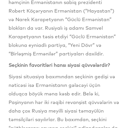
həmçinin Ermənistanın sabiq prezidenti
Robert Köçəryanın Ermənistan (“Hayastan”)
və Narek Karapetyanın “Güclü Ermənistan”
blokları da var. Rusiyalı iş adamı Samvel
Karapetyanın təsis etdiyi “Güclü Ermənistan”
blokuna eyniadlı partiya, “Yeni Dövr” və
“Birləşmiş Ermənilər” partiyaları daxildir.
Seçkinin favoritləri hansı siyasi qüvvələrdir?
Siyasi situasiya baxımından seçkinin gedişi və
nəticəsi isə Ermənistanın gələcəyi üçün
olduqca böyük məna kəsb edir. Belə ki,
Paşinyanın hər iki rəqibi revanşist qüvvələrin və
daha çox Rusiya meyilli siyasi təmayülün
təmsilçiləri sayılırlar. Bu baxımdan, seçkini
“qütblərarası savaşın seçkisi” adlandıranlar da