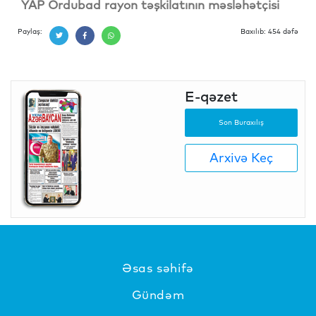
YAP Ordubad rayon təşkilatının məsləhətçisi
Paylaş:
Baxılıb: 454 dəfə
E-qəzet
Son Buraxılış
Arxivə Keç
Əsas səhifə
Gündəm