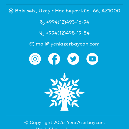
Bakı şəh., Üzeyir Hacıbəyov küç., 66, AZ1000
+994(12)493-16-94
+994(12)498-19-84
mail@yeniazerbaycan.com
© Copyright 2026.
Yeni Azərbaycan
.