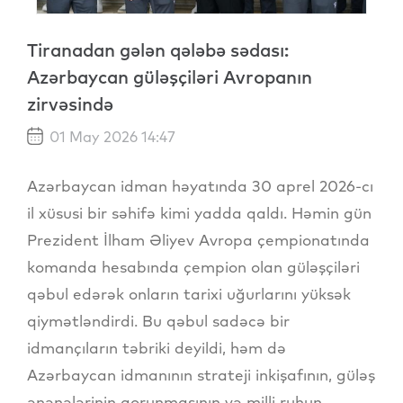
Tiranadan gələn qələbə sədası:
Azərbaycan güləşçiləri Avropanın
zirvəsində
01 May 2026 14:47
Azərbaycan idman həyatında 30 aprel 2026-cı
il xüsusi bir səhifə kimi yadda qaldı. Həmin gün
Prezident İlham Əliyev Avropa çempionatında
komanda hesabında çempion olan güləşçiləri
qəbul edərək onların tarixi uğurlarını yüksək
qiymətləndirdi. Bu qəbul sadəcə bir
idmançıların təbriki deyildi, həm də
Azərbaycan idmanının strateji inkişafının, güləş
ənənələrinin qorunmasının və milli ruhun