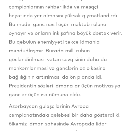
çempionlarının rəhbərlikdə və məşqçi
heyətində yer almasını yüksək qiymətləndirdi.
Bu model gənc nəsil üçün məktəb rolunu
oynayır və onların inkişafına böyük dəstək verir.
Bu qəbulun əhəmiyyəti təkcə idmanla
məhdudlaşmır. Burada milli ruhun
gücləndirilməsi, vətən sevgisinin daha da
möhkəmlənməsi və gənclərin öz ölkəsinə
bağlılığının artırılması da ön planda idi.
Prezidentin sözləri idmançılar üçün motivasiya,
gənclər üçün isə nümunə oldu.
Azərbaycan güləşçilərinin Avropa
çempionatındakı qələbəsi bir daha göstərdi ki,
ölkəmiz idman sahəsində Avropada lider