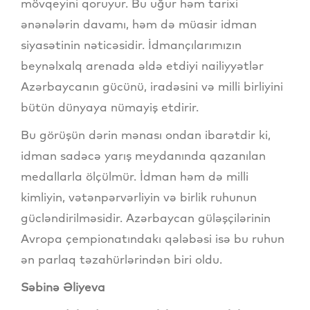
mövqeyini qoruyur. Bu uğur həm tarixi
ənənələrin davamı, həm də müasir idman
siyasətinin nəticəsidir. İdmançılarımızın
beynəlxalq arenada əldə etdiyi nailiyyətlər
Azərbaycanın gücünü, iradəsini və milli birliyini
bütün dünyaya nümayiş etdirir.
Bu görüşün dərin mənası ondan ibarətdir ki,
idman sadəcə yarış meydanında qazanılan
medallarla ölçülmür. İdman həm də milli
kimliyin, vətənpərvərliyin və birlik ruhunun
gücləndirilməsidir. Azərbaycan güləşçilərinin
Avropa çempionatındakı qələbəsi isə bu ruhun
ən parlaq təzahürlərindən biri oldu.
Səbinə Əliyeva