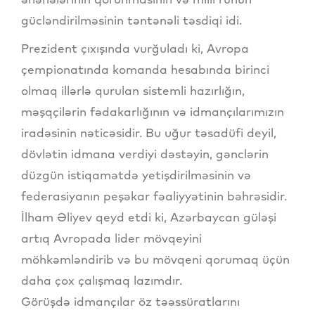
gücləndirilməsinin təntənəli təsdiqi idi.
Prezident çıxışında vurğuladı ki, Avropa
çempionatında komanda hesabında birinci
olmaq illərlə qurulan sistemli hazırlığın,
məşqçilərin fədakarlığının və idmançılarımızın
iradəsinin nəticəsidir. Bu uğur təsadüfi deyil,
dövlətin idmana verdiyi dəstəyin, gənclərin
düzgün istiqamətdə yetişdirilməsinin və
federasiyanın peşəkar fəaliyyətinin bəhrəsidir.
İlham Əliyev qeyd etdi ki, Azərbaycan güləşi
artıq Avropada lider mövqeyini
möhkəmləndirib və bu mövqeni qorumaq üçün
daha çox çalışmaq lazımdır.
Görüşdə idmançılar öz təəssüratlarını