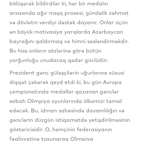
bölüşərək bildirdilər ki, hər bir medalın
arxasında ağır məşq prosesi, gündəlik zəhmət
və dövlətin verdiyi dəstək dayanır. Onlar üçün
ən böyük motivasiya yarışlarda Azərbaycan
bayrağını qaldırmaq və himni səsləndirməkdir.
Bu hiss onların sözlərinə görə bütün
yorğunluğu unudacaq qədər güclüdür.
Prezident gənc güləşçilərin uğurlarına xüsusi
diqqət çəkərək qeyd etdi ki, bu gün Avropa
çempionatında medallar qazanan gənclər
sabah Olimpiya oyunlarında ölkəmizi təmsil
edəcək. Bu, idman sahəsində davamlılığın və
gənclərin düzgün istiqamətdə yetişdirilməsinin
göstəricisidir. O, həmçinin federasiyanın
fəaliyyətinə toxunaraq Olimpiya