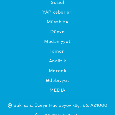
Sosial
YAP xəbərləri
Müsahibə
Dünya
Mədəniyyat
İdman
Analitik
Maraqlı
Ədəbiyyat
MEDİA
Bakı şəh., Üzeyir Hacıbəyov küç., 66, AZ1000