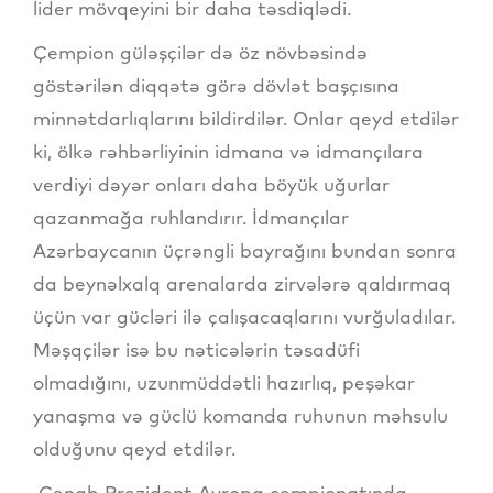
lider mövqeyini bir daha təsdiqlədi.
Çempion güləşçilər də öz növbəsində
göstərilən diqqətə görə dövlət başçısına
minnətdarlıqlarını bildirdilər. Onlar qeyd etdilər
ki, ölkə rəhbərliyinin idmana və idmançılara
verdiyi dəyər onları daha böyük uğurlar
qazanmağa ruhlandırır. İdmançılar
Azərbaycanın üçrəngli bayrağını bundan sonra
da beynəlxalq arenalarda zirvələrə qaldırmaq
üçün var gücləri ilə çalışacaqlarını vurğuladılar.
Məşqçilər isə bu nəticələrin təsadüfi
olmadığını, uzunmüddətli hazırlıq, peşəkar
yanaşma və güclü komanda ruhunun məhsulu
olduğunu qeyd etdilər.
Cənab Prezident Avropa çempionatında