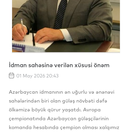
İdman sahəsinə verilən xüsusi önəm
01 May 2026 20:43
Azərbaycan idmanının ən uğurlu və ənənəvi
sahələrindən biri olan güləş növbəti dəfə
ölkəmizə böyük qürur yaşatdı. Avropa
çempionatında Azərbaycan güləşçilərinin
komanda hesabında çempion olması xalqımız