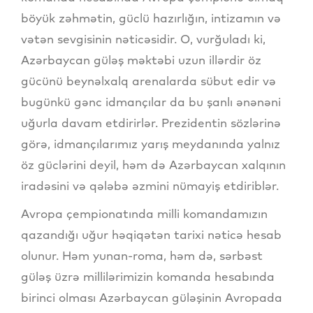
böyük zəhmətin, güclü hazırlığın, intizamın və
vətən sevgisinin nəticəsidir. O, vurğuladı ki,
Azərbaycan güləş məktəbi uzun illərdir öz
gücünü beynəlxalq arenalarda sübut edir və
bugünkü gənc idmançılar da bu şanlı ənənəni
uğurla davam etdirirlər. Prezidentin sözlərinə
görə, idmançılarımız yarış meydanında yalnız
öz güclərini deyil, həm də Azərbaycan xalqının
iradəsini və qələbə əzmini nümayiş etdiriblər.
Avropa çempionatında milli komandamızın
qazandığı uğur həqiqətən tarixi nəticə hesab
olunur. Həm yunan-roma, həm də, sərbəst
güləş üzrə millilərimizin komanda hesabında
birinci olması Azərbaycan güləşinin Avropada