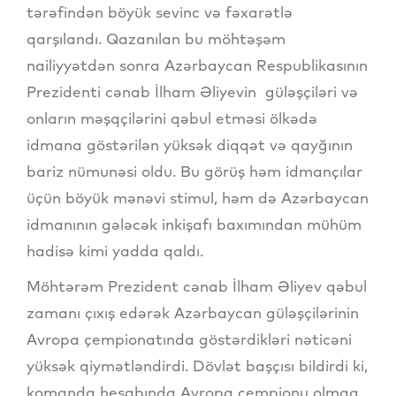
tərəfindən böyük sevinc və fəxarətlə
qarşılandı. Qazanılan bu möhtəşəm
nailiyyətdən sonra Azərbaycan Respublikasının
Prezidenti cənab İlham Əliyevin güləşçiləri və
onların məşqçilərini qəbul etməsi ölkədə
idmana göstərilən yüksək diqqət və qayğının
bariz nümunəsi oldu. Bu görüş həm idmançılar
üçün böyük mənəvi stimul, həm də Azərbaycan
idmanının gələcək inkişafı baxımından mühüm
hadisə kimi yadda qaldı.
Möhtərəm Prezident cənab İlham Əliyev qəbul
zamanı çıxış edərək Azərbaycan güləşçilərinin
Avropa çempionatında göstərdikləri nəticəni
yüksək qiymətləndirdi. Dövlət başçısı bildirdi ki,
komanda hesabında Avropa çempionu olmaq