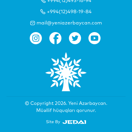
+994(12)493-16-94
+994(12)498-19-84
mail@yeniazerbaycan.com
© Copyright 2026.
Yeni Azərbaycan
.
Müəllif hüquqları qorunur.
Site By