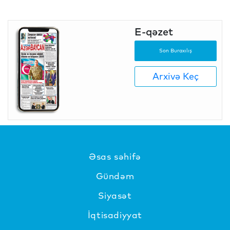
E-qəzet
Son Buraxılış
Arxivə Keç
Əsas səhifə
Gündəm
Siyasət
İqtisadiyyat