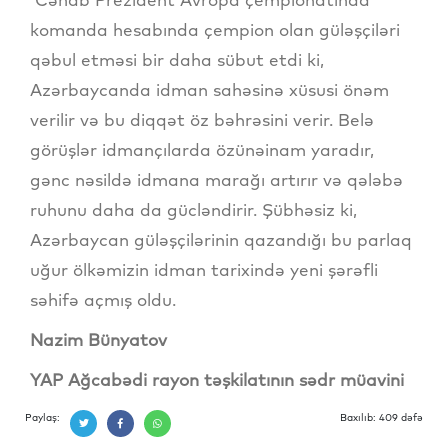
komanda hesabında çempion olan güləşçiləri
qəbul etməsi bir daha sübut etdi ki,
Azərbaycanda idman sahəsinə xüsusi önəm
verilir və bu diqqət öz bəhrəsini verir. Belə
görüşlər idmançılarda özünəinam yaradır,
gənc nəsildə idmana marağı artırır və qələbə
ruhunu daha da gücləndirir. Şübhəsiz ki,
Azərbaycan güləşçilərinin qazandığı bu parlaq
uğur ölkəmizin idman tarixində yeni şərəfli
səhifə açmış oldu.
Nazim Bünyatov
YAP Ağcabədi rayon təşkilatının sədr müavini
Paylaş:
Baxılıb: 409 dəfə