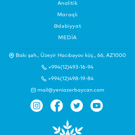
Analitik
Maraqlı
Ədəbiyyat
MEDİA
Bakı şəh., Üzeyir Hacıbəyov küç., 66, AZ1000
+994(12)493-16-94
+994(12)498-19-84
mail@yeniazerbaycan.com