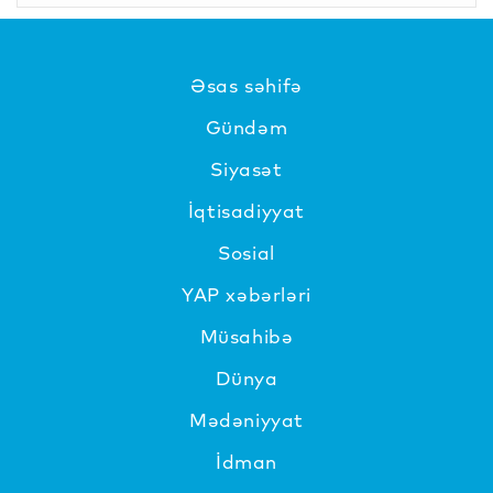
Əsas səhifə
Gündəm
Siyasət
İqtisadiyyat
Sosial
YAP xəbərləri
Müsahibə
Dünya
Mədəniyyat
İdman