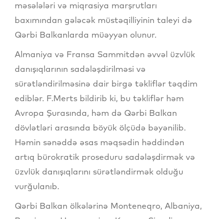
məsələləri və miqrasiya marşrutları
baxımından gələcək müstəqilliyinin taleyi də
Qərbi Balkanlarda müəyyən olunur.
Almaniya və Fransa Sammitdən əvvəl üzvlük
danışıqlarının sadələşdirilməsi və
sürətləndirilməsinə dair birgə təkliflər təqdim
ediblər. F.Merts bildirib ki, bu təkliflər həm
Avropa Şurasında, həm də Qərbi Balkan
dövlətləri arasında böyük ölçüdə bəyənilib.
Həmin sənəddə əsas məqsədin həddindən
artıq bürokratik proseduru sadələşdirmək və
üzvlük danışıqlarını sürətləndirmək olduğu
vurğulanıb.
Qərbi Balkan ölkələrinə Monteneqro, Albaniya,