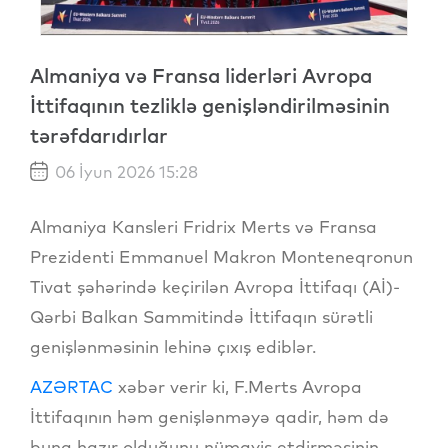
Almaniya və Fransa liderləri Avropa
İttifaqının tezliklə genişləndirilməsinin
tərəfdarıdırlar
06 İyun 2026 15:28
Almaniya Kansleri Fridrix Merts və Fransa
Prezidenti Emmanuel Makron Monteneqronun
Tivat şəhərində keçirilən Avropa İttifaqı (Aİ)-
Qərbi Balkan Sammitində İttifaqın sürətli
genişlənməsinin lehinə çıxış ediblər.
AZƏRTAC
xəbər verir ki, F.Merts Avropa
İttifaqının həm genişlənməyə qadir, həm də
buna hazır olduğunu nümayiş etdirməsinin