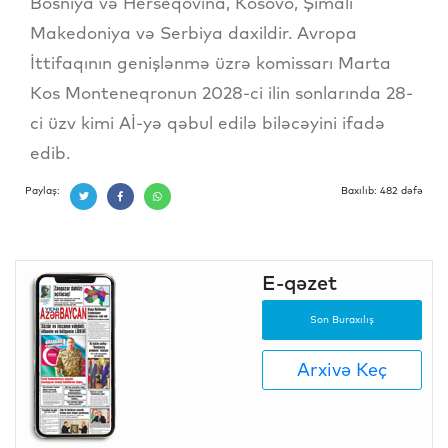
Bosniya və Herseqovina, Kosovo, Şimali
Makedoniya və Serbiya daxildir. Avropa
İttifaqının genişlənmə üzrə komissarı Marta
Kos Monteneqronun 2028-ci ilin sonlarında 28-
ci üzv kimi Aİ-yə qəbul edilə biləcəyini ifadə
edib.
Paylaş:
Baxılıb: 482 dəfə
E-qəzet
Son Buraxılış
Arxivə Keç