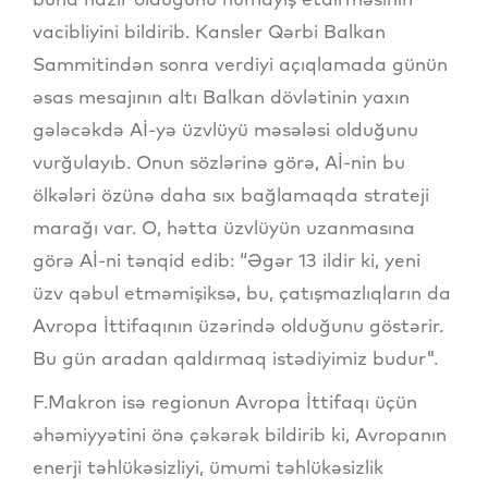
vacibliyini bildirib. Kansler Qərbi Balkan
Sammitindən sonra verdiyi açıqlamada günün
əsas mesajının altı Balkan dövlətinin yaxın
gələcəkdə Aİ-yə üzvlüyü məsələsi olduğunu
vurğulayıb. Onun sözlərinə görə, Aİ-nin bu
ölkələri özünə daha sıx bağlamaqda strateji
marağı var. O, hətta üzvlüyün uzanmasına
görə Aİ-ni tənqid edib: “Əgər 13 ildir ki, yeni
üzv qəbul etməmişiksə, bu, çatışmazlıqların da
Avropa İttifaqının üzərində olduğunu göstərir.
Bu gün aradan qaldırmaq istədiyimiz budur".
F.Makron isə regionun Avropa İttifaqı üçün
əhəmiyyətini önə çəkərək bildirib ki, Avropanın
enerji təhlükəsizliyi, ümumi təhlükəsizlik