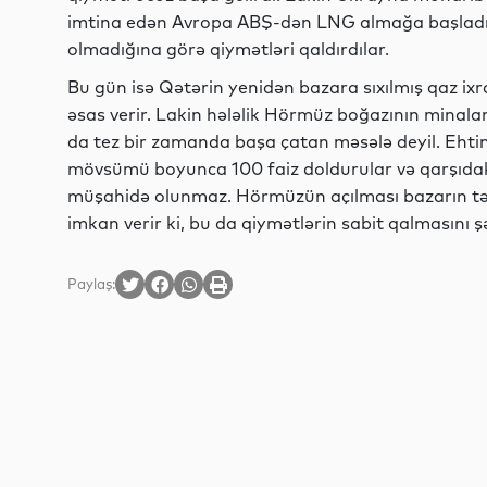
imtina edən Avropa ABŞ-dən LNG almağa başladı. A
olmadığına görə qiymətləri qaldırdılar.
Bu gün isə Qətərin yenidən bazara sıxılmış qaz ixr
əsas verir. Lakin hələlik Hörmüz boğazının minala
da tez bir zamanda başa çatan məsələ deyil. Ehti
mövsümü boyunca 100 faiz doldurular və qarşıda
müşahidə olunmaz. Hörmüzün açılması bazarın təl
imkan verir ki, bu da qiymətlərin sabit qalmasını şə
Paylaş: