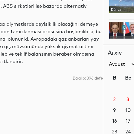
BŞ şirkətləri isə bazarda alternativ
Dünya
acı qiymətlərdə dəyişiklik olacağını deməyə
rdan təmizlənməsi prosesinə başlanılıb ki, bu
mal olunur ki, Avropadakı qaz anbarları yay
Gündəm
kı qış mövsümündə yüksək qiymət artımı
Arxiv
əb və təklif balansının bərabər olmasına
rtləndirir.
Dünya
B
Be
Baxılıb: 396 dəfə
2
3
Elm
9
10
16
17
Dünya
23
24