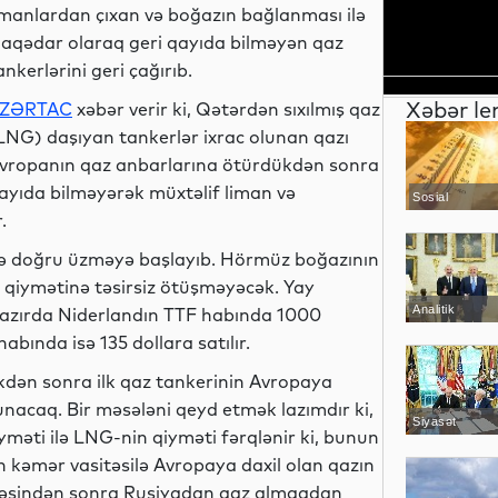
imanlardan çıxan və boğazın bağlanması ilə
laqədar olaraq geri qayıda bilməyən qaz
ankerlərini geri çağırıb.
Xəbər le
ZƏRTAC
xəbər verir ki, Qətərdən sıxılmış qaz
LNG) daşıyan tankerlər ixrac olunan qazı
vropanın qaz anbarlarına ötürdükdən sonra
ayıda bilməyərək müxtəlif liman və
Sosial
.
rə doğru üzməyə başlayıb. Hörmüz boğazının
a qiymətinə təsirsiz ötüşməyəcək. Yay
Analitik
 Hazırda Niderlandın TTF habında 1000
bında isə 135 dollara satılır.
ikdən sonra ilk qaz tankerinin Avropaya
nacaq. Bir məsələni qeyd etmək lazımdır ki,
Siyasət
iyməti ilə LNG-nin qiyməti fərqlənir ki, bunun
 kəmər vasitəsilə Avropaya daxil olan qazın
ibəsindən sonra Rusiyadan qaz almaqdan