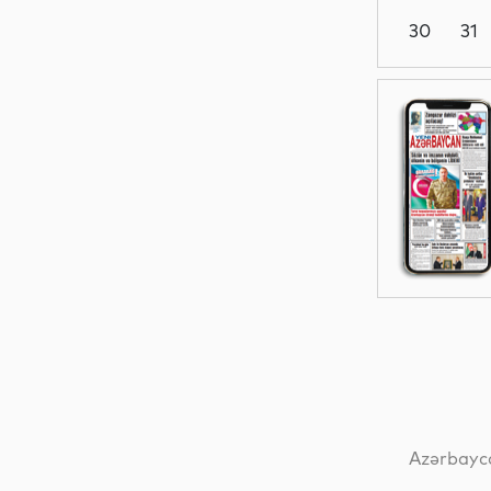
30
31
Siyasət
Yeni
texnologiyalar
Analitik
Analitik
Azərbayca