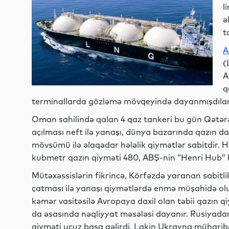
l
ə
t
A
(
A
q
terminallarda gözləmə mövqeyində dayanmışdılar
Oman sahilində qalan 4 qaz tankeri bu gün Qətə
açılması neft ilə yanaşı, dünya bazarında qazın d
mövsümü ilə əlaqədar hələlik qiymətlər sabitdir.
kubmetr qazın qiyməti 480, ABŞ-nin “Henri Hub” ha
Mütəxəssislərin fikrincə, Körfəzdə yaranan sabitl
çatması ilə yanaşı qiymətlərdə enmə müşahidə olu
kəmər vasitəsilə Avropaya daxil olan təbii qazın q
da əsasında nəqliyyat məsələsi dayanır. Rusiyadan
qiyməti ucuz başa gəlirdi. Lakin Ukrayna mühar