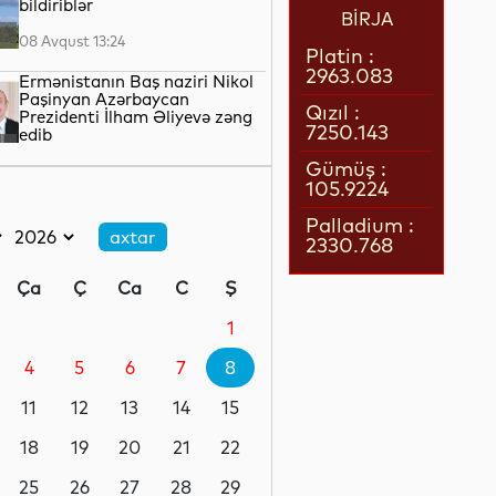
bildiriblər
BİRJA
08 Avqust 13:24
Platin :
2963.083
Ermənistanın Baş naziri Nikol
Paşinyan Azərbaycan
Qızıl :
Prezidenti İlham Əliyevə zəng
7250.143
edib
08 Avqust 12:35
Gümüş :
105.9224
Böyük Britaniyada enerji
borcları rekord həddə çatıb
Palladium :
2330.768
08 Avqust 12:17
Ça
Ç
Ca
C
Ş
SDU rektorundan sumqayıtlı
abituriyentlərə çağırış
1
4
5
6
7
8
08 Avqust 12:06
11
12
13
14
15
İspaniyadan yeni qərar:
sərhədlərdə şəxsiyyət sənədləri
18
19
20
21
22
yoxlanılacaq
25
26
27
28
29
08 Avqust 11:35