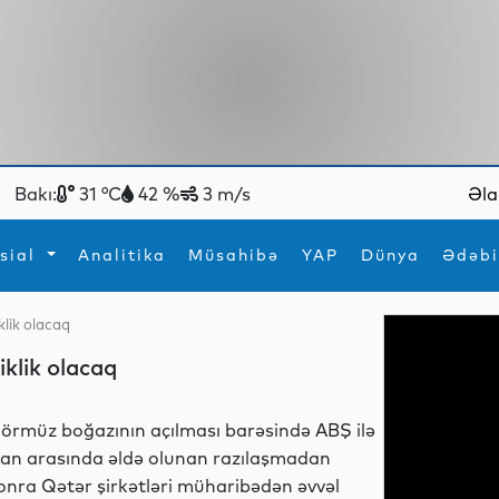
Bakı:
31 °C
42 %
3 m/s
Əla
sial
Analitika
Müsahibə
YAP
Dünya
Ədəbi
klik olacaq
ya
İdman
Maraqlı
klik olacaq
İdman
Yeni texnologiyalar
örmüz boğazının açılması barəsində ABŞ ilə
ran arasında əldə olunan razılaşmadan
onra Qətər şirkətləri müharibədən əvvəl