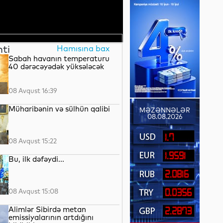
nti
Hamısına bax
Sabah havanın temperaturu
40 dərəcəyədək yüksələcək
08 Avqust 16:39
Müharibənin və sülhün qalibi
MƏZƏNNƏLƏR
08.08.2026
1.7
08 Avqust 15:22
1.9591
Bu, ilk dəfəydi...
2.0816
08 Avqust 15:08
0.0356
Alimlər Sibirdə metan
2.2873
emissiyalarının artdığını