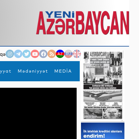
qə
AZ
RU
EN
yyat
Mədəniyyət
MEDİA
×