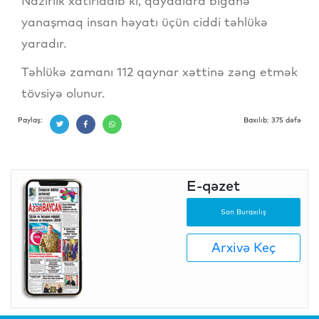
Nazirlik xatırladıb ki, qaydalara biganə
yanaşmaq insan həyatı üçün ciddi təhlükə
yaradır.
Təhlükə zamanı 112 qaynar xəttinə zəng etmək
tövsiyə olunur.
Paylaş:
Baxılıb: 375 dəfə
E-qəzet
Son Buraxılış
Arxivə Keç