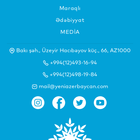
Maraqlı
Ədəbiyyat
MEDİA
Bakı şəh., Üzeyir Hacıbəyov küç., 66, AZ1000
+994(12)493-16-94
+994(12)498-19-84
mail@yeniazerbaycan.com