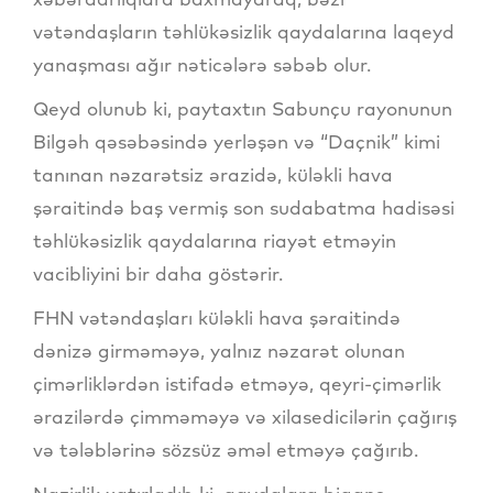
vətəndaşların təhlükəsizlik qaydalarına laqeyd
yanaşması ağır nəticələrə səbəb olur.
Qeyd olunub ki, paytaxtın Sabunçu rayonunun
Bilgəh qəsəbəsində yerləşən və “Daçnik” kimi
tanınan nəzarətsiz ərazidə, küləkli hava
şəraitində baş vermiş son sudabatma hadisəsi
təhlükəsizlik qaydalarına riayət etməyin
vacibliyini bir daha göstərir.
FHN vətəndaşları küləkli hava şəraitində
dənizə girməməyə, yalnız nəzarət olunan
çimərliklərdən istifadə etməyə, qeyri-çimərlik
ərazilərdə çimməməyə və xilasedicilərin çağırış
və tələblərinə sözsüz əməl etməyə çağırıb.