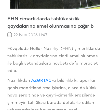
FHN çimərliklərdə təhlükəsizlik
qaydalarına əməl olunmasına çağırıb
22 İyun 2026 11:47
Fövqəladə Hallar Nazirliyi (FHN) çimərliklərdə
təhlükəsizlik qaydalarına ciddi əməl olunması
ilə bağlı vətəndaşlara növbəti dəfə müraciət
edib.
Nazirlikdən
AZƏRTAC
-a bildirilib ki, aparılan
geniş maarifləndirmə işlərinə, eləcə də küləkli
hava şəraitində və qeyri-çimərlik ərazilərdə
çimməyin təhlükəsi barədə dəfələrlə edilən
xəbərdarlıqlara baxmayaraq, bəzi