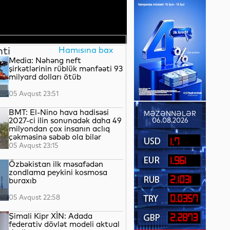
nti
Hamısına bax
Media: Nəhəng neft
şirkətlərinin rüblük mənfəəti 93
milyard dolları ötüb
05 Avqust 23:51
BMT: El-Nino hava hadisəsi
MƏZƏNNƏLƏR
2027-ci ilin sonunadək daha 49
06.08.2026
milyondan çox insanın aclıq
çəkməsinə səbəb ola bilər
1.7
05 Avqust 23:15
1.961
Özbəkistan ilk məsafədən
zondlama peykini kosmosa
2.1031
buraxıb
05 Avqust 22:58
0.0357
Şimali Kipr XİN: Adada
2.2873
federativ dövlət modeli aktual