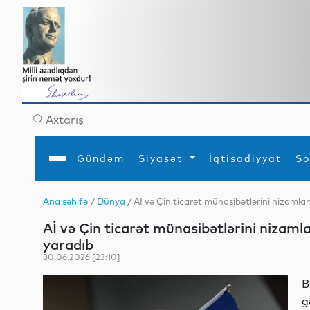
Gündəm
Siyasət
İqtisadiyyat
So
Ana səhifə
/
Dünya
/ Aİ və Çin ticarət münasibətlərini nizaml
Ana səhifə
Ədəbiyyat
Siyasət
Sosial
Dün
Aİ və Çin ticarət münasibətlərini nizam
Gündəm
MEDİA
Xarici siyasət
Turizm
İqtisadiyyat
Daxili siyasət
Elm
yaradıb
YAP
Din
30.06.2026 [23:10]
Analitika
Hadisə
Mədəniyyət
Diaspor
B
Müsahibə
g