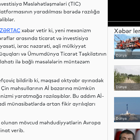
nvestisiya Məsləhətləşmələri (TIC)
latformasının yaradılması barədə razılığa
əliblər.
Xəbər le
ZƏRTAC
xəbər vetir ki, yeni mexanizm
ərəflər arasında ticarət və investisiya
iyasəti, ixrac nəzarəti, əqli mülkiyyət
üquqları və Ümumdünya Ticarət Təşkilatının
Dünya
slahatı ilə bağlı məsələlərin müntəzəm
efçoviç bildirib ki, məqsəd oktyabr ayınadək
in Çin məhsullarının Aİ bazarına mümkün
Dünya
anizmi yaratmağa razılaşıblar. Bu addım Aİ-
adi münasibətlərdə artan fikir ayrılıqları
Dünya
biq olunan mövcud məhdudiyyətlərin Avropa
nat verib.