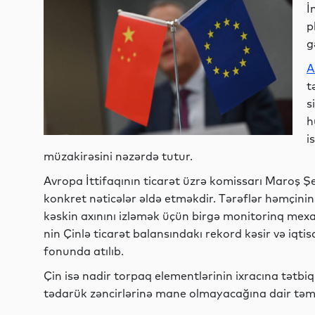
İ
p
g
A
t
s
h
i
müzakirəsini nəzərdə tutur.
Avropa İttifaqının ticarət üzrə komissarı Maroş Ş
konkret nəticələr əldə etməkdir. Tərəflər həmçin
kəskin axınını izləmək üçün birgə monitorinq mex
nin Çinlə ticarət balansındakı rekord kəsir və iqtis
fonunda atılıb.
Çin isə nadir torpaq elementlərinin ixracına tət
tədarük zəncirlərinə mane olmayacağına dair təmi