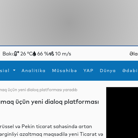
Bakı:
26 °C
66 %
10 m/s
Əla
sial
Analitika
Müsahibə
YAP
Dünya
Ədəbi
amaq üçün yeni dialoq platforması yaradıb
ya
İdman
Maraqlı
lamaq üçün yeni dialoq platforması
İdman
Yeni texnologiyalar
rüssel və Pekin ticarət sahəsində artan
ərginliyi azaltmaq məqsədilə yeni Ticarət və