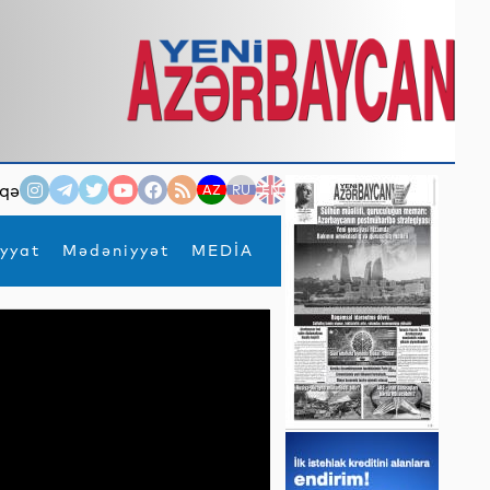
qə
AZ
RU
EN
yyat
Mədəniyyət
MEDİA
×