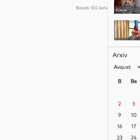
Baxılıb: 302 dəfə
Dünya
YAP xəbərləri
Arxiv
İdman
B
Be
2
3
Dünya
9
10
16
17
İqtisadiyyat
23
24