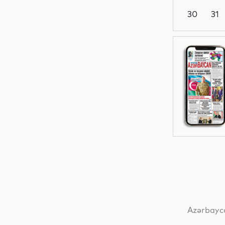
30
31
Dünya
Elm
İqtisadiyyat
Dünya
Azərbayca