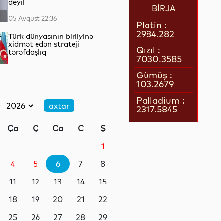
deyil
BİRJA
05 Avqust 22:36
Platin :
2984.282
Türk dünyasının birliyinə
xidmət edən strateji
Qızıl :
tərəfdaşlıq
7030.3585
05 Avqust 22:23
Gümüş :
103.2679
“Qarabağ” “Dinamo” ilə oyun
üçün Polşaya yola düşüb
Palladium :
2317.5845
05 Avqust 22:19
Ça
Ç
Ca
C
Ş
Pit Heqset ABŞ Silahlı
Qüvvələrinin əsas sursat
1
ehtiyatlarının tükəndiyini
təkzib edib
4
5
6
7
8
05 Avqust 21:57
11
12
13
14
15
Qızılın qiyməti 4200 dolları
ötüb
18
19
20
21
22
25
26
27
28
29
05 Avqust 21:37