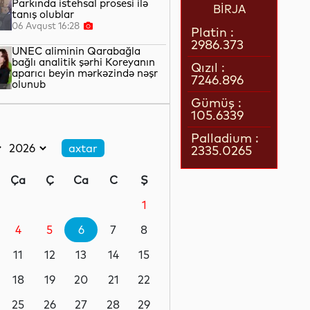
Parkında istehsal prosesi ilə
BİRJA
tanış olublar
06 Avqust 16:28
Platin :
2986.373
UNEC aliminin Qarabağla
bağlı analitik şərhi Koreyanın
Qızıl :
aparıcı beyin mərkəzində nəşr
7246.896
olunub
06 Avqust 16:17
Gümüş :
105.6339
Özəl məhkəmə eksperti
qismində fəaliyyət göstərmək
Palladium :
istəyən şəxslər üçün icbari
2335.0265
təlimə qeydiyyat başlayıb
06 Avqust 16:11
Ça
Ç
Ca
C
Ş
İyulda İqtisadiyyat Nazirliyinin
Çağrı Mərkəzinə 51 mindən çox
1
müraciət daxil olub
4
5
6
7
8
06 Avqust 16:07
11
12
13
14
15
Tramp: Vensin 2028-ci ildə
Prezident seçilməsinə nail
18
19
20
21
22
olmalıyıq
25
26
27
28
29
06 Avqust 16:05