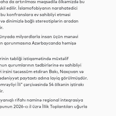
daha da artırılması məqsədilə ölkəmizdə bu
l edilir. İslamofobiyanın narahatedici
Sosial
 bu konfranslara ev sahibliyi etməsi
 və dinimizlə bağlı stereotiplərin aradan
r.
ə dünyada milyardlarla insan üçün mənəvi
İdman
inin qorunmasına Azərbaycanda həmişə
rinin təbliği istiqamətində müxtəlif
nun qurumlarının tədbirlərinə ev sahibliyi
İqtisadiyyat
i irsini təcəssüm etdirən Bakı, Naxçıvan və
mədəniyyət paytaxtı adına layiq görülmüşdür.
yliyi İli” çərçivəsində 54 ölkənin iştirakı
r.
Dünya
anıqlı rifahı naminə regional inteqrasiya
un 2026-cı il üzrə İllik Toplantıları uğurla