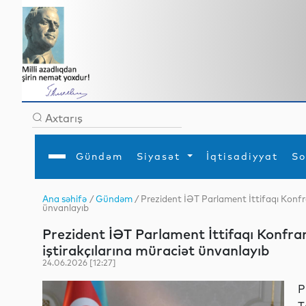
Gündəm
Siyasət
İqtisadiyyat
So
Ana səhifə
/
Gündəm
/ Prezident İƏT Parlament İttifaqı Konfra
ünvanlayıb
Ana səhifə
Ədəbiyyat
Siyasət
Sosial
Dün
Gündəm
MEDİA
Xarici siyasət
Turizm
Prezident İƏT Parlament İttifaqı Konfran
İqtisadiyyat
Daxili siyasət
Elm
iştirakçılarına müraciət ünvanlayıb
YAP
Din
Analitika
Hadisə
24.06.2026 [12:27]
Mədəniyyət
Diaspor
Müsahibə
P