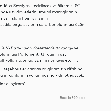
İqtisadiyyat
 16-cı Sessiyası keçiriləcək və ölkəmiz İƏT-
ründə üzv dövlətlərin ümumi maraqlarının
şməsi, İslam həmrəyliyinin
ədilə birgə səylərin səfərbər olunması üçün
Dünya
lə İƏT üzvü olan dövlətlərdə dayanıqlı və
İqtisadiyyat
lunması Parlament İttifaqının üzv
həll yolları tapmaq əzmini nümayiş etdirir.
lı təşəbbüslər qardaş xalqlarımızın rifahına
lıq imkanlarının yaranmasına xidmət edəcək.
Dünya
lar diləyirəm”.
Baxılıb: 390 dəfə
Mədəniyyət