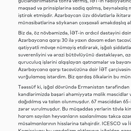
gücləndirilməsinə töhfə vermiş, İƏT-in fəaliyyətin
məqsəd və prinsiplərinə sadiq qalmış, beynəlxalq
iştirak etmişdir. Azərbaycan üzv dövlətlərlə ikitə
münasibətlərinə söykənən çoxşaxəli əməkdaşlıq ə
Biz də, öz növbəmizdə, İƏT-in ardıcıl dəstəyini da
Azərbaycana qarşı 30 ilə yaxın davam edən təca
qətiyyətli mövqe nümayiş etdirərək, işğalı şiddətl
suverenliyini və ərazi bütövlüyünü dəstəkləyən, a
quruculuq işlərini alqışlayan qətnamələr və bəyan
Azərbaycana qarşı təcavüzünə dair İƏT çərçivəsin
vurğulamaq istərdim. Biz qardaş ölkələrin bu müna
Təəssüf ki, işğal dövründə Ermənistan tərəfindən 
kəndlərimizdə bəşəri əhəmiyyətə malik məscidlər v
dağıdılmış və talan olunmuşdur. 67 məsciddən 65-i
zərər vurulmuşdur. Bu müqəddəs yerlərin tövlə kim
haram sayılan heyvanların saxlanılması təkcə azər
müsəlmanlarının hisslərinə təhqirdir. ICESCO və 
Komissiyası bu vandalizm aktlarının işğaldan azad e