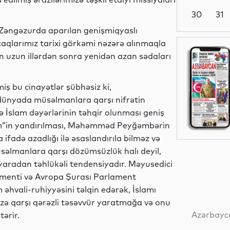
30
31
Zəngəzurda aparılan genişmiqyaslı
caqlarımız tarixi görkəmi nəzərə alınmaqla
İdman
dən uzun illərdən sonra yenidən azan sədaları
iş bu cinayətlər şübhəsiz ki,
dünyada müsəlmanlara qarşı nifrətin
Dünya
ə İslam dəyərlərinin təhqir olunması geniş
im”in yandırılması, Məhəmməd Peyğəmbərin
 ifadə azadlığı ilə əsaslandırıla bilməz və
səlmanlara qarşı dözümsüzlük halı deyil,
Dünya
 yaradan təhlükəli tendensiyadır. Məyusedici
rlamenti və Avropa Şurası Parlament
 əhvali-ruhiyyəsini təlqin edərək, İslamı
izə qarşı qərəzli təsəvvür yaratmağa və onu
Sosial
Azərbayca
ərir.