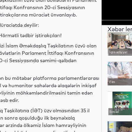
əşkilatının üzvü olan dövlətlərin Parlament
ttifaqı Konfransının 20-ci Sessiyasının
ştirakçılarına müraciət ünvanlayıb.
üraciətdə deyilir:
Xəbər le
Hörmətli tədbir iştirakçıları!
izi İslam Əməkdaşlıq Təşkilatının üzvü olan
övlətlərin Parlament İttifaqı Konfransının
İqtisadiyyat
0-ci Sessiyasında səmimi-qəlbdən
irən bu mötəbər platforma parlamentlərarası
Elm
ial və humanitar sahələrdə əlaqələrin inkişaf
yliyinin möhkəmləndirilməsini təmin edən
əsb edir.
 Təşkilatına (İƏT) üzv olmasından 35 il
Sosial
an sonra qoşulduğu ilk beynəlxalq
llər ərzində ölkəmiz İslam həmrəyliyinin