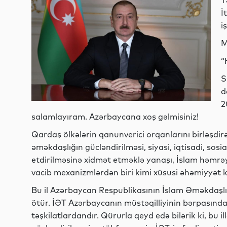
T
İ
i
M
“
S
d
2
salamlayıram. Azərbaycana xoş gəlmisiniz!
Qardaş ölkələrin qanunverici orqanlarını birləşd
əməkdaşlığın gücləndirilməsi, siyasi, iqtisadi, sos
etdirilməsinə xidmət etməklə yanaşı, İslam həmrə
vacib mexanizmlərdən biri kimi xüsusi əhəmiyyət k
Bu il Azərbaycan Respublikasının İslam Əməkdaşlıq
ötür. İƏT Azərbaycanın müstəqilliyinin bərpasınd
təşkilatlardandır. Qürurla qeyd edə bilərik ki, bu i