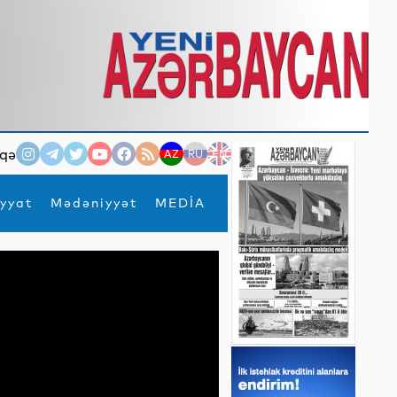
qə
AZ
RU
EN
yyat
Mədəniyyət
MEDİA
×