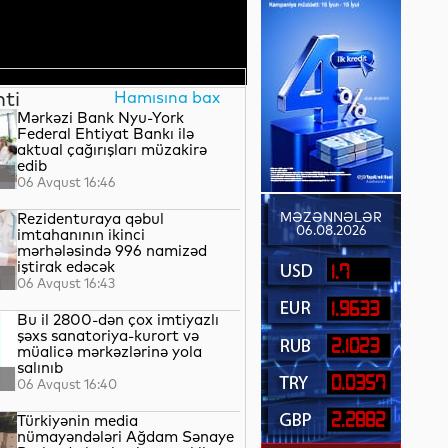
nti
Hamısına bax
Mərkəzi Bank Nyu-York
Federal Ehtiyat Bankı ilə
aktual çağırışları müzakirə
edib
06 Avqust 16:46
Rezidenturaya qəbul
MƏZƏNNƏLƏR
06.08.2026
imtahanının ikinci
mərhələsində 996 namizəd
iştirak edəcək
1.7
06 Avqust 16:43
1.9633
Bu il 2800-dən çox imtiyazlı
şəxs sanatoriya-kurort və
2.1023
müalicə mərkəzlərinə yola
salınıb
0.0357
06 Avqust 16:40
2.2882
Türkiyənin media
nümayəndələri Ağdam Sənaye