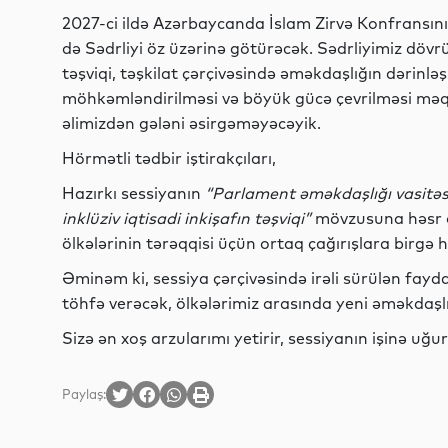
2027-ci ildə Azərbaycanda İslam Zirvə Konfransının
də Sədrliyi öz üzərinə götürəcək. Sədrliyimiz döv
təşviqi, təşkilat çərçivəsində əməkdaşlığın dərinlə
möhkəmləndirilməsi və böyük gücə çevrilməsi məqs
əlimizdən gələni əsirgəməyəcəyik.
Hörmətli tədbir iştirakçıları,
Hazırkı sessiyanın
“Parlament əməkdaşlığı vasitəsi
inklüziv iqtisadi inkişafın təşviqi”
mövzusuna həsr o
ölkələrinin tərəqqisi üçün ortaq çağırışlara birgə 
Əminəm ki, sessiya çərçivəsində irəli sürülən fayda
töhfə verəcək, ölkələrimiz arasında yeni əməkdaş
Sizə ən xoş arzularımı yetirir, sessiyanın işinə uğur
Paylaş: