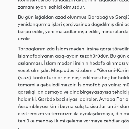
zamanı əyani şahidi olmuşdur.
Bu gün işğaldan azad olunmuş Qarabağ və Şərqi 
yenidənqurma işləri çərçivəsində dağıdılmış dini o
bərpa edilir, yeni məscidlər inşa edilir, minarələr
ucalır.
Torpaqlarımızda İslam mədəni irsinə qarşı törədilm
islamofobiyanın açıq-aydın təzahürüdür. Bu gün 
aşılanması, İslam mədəni irsinin hədəfə alınması v
vüsət almışdır. Müqəddəs kitabımız “Qurani-Kər
(s.ə.s) karikaturalarının nəşr edilməsi heç bir halda
tamamilə qəbuledilməzdir. İslamofobiya yalnız mü
qarşılıqlı anlaşmaya və dinc birgəyaşayışa təhdid
haldır ki, Qərbdə bəzi siyasi dairələr, Avropa Pa
Assambleyası kimi beynəlxalq təsisatlar anti-İslam
ekstremizm və terrorizm ilə eyniləşdirməyə, dinim
təhlükə mənbəyi kimi qələmə verməyə cəhdlər göst