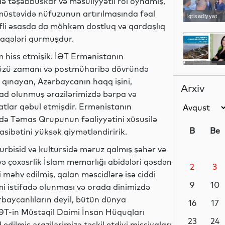
də təşəbbüskar və məsuliyyətli rol oynamış,
 müstəvidə nüfuzunun artırılmasında fəal
İqtisadiyyat
rəfli əsasda da möhkəm dostluq və qardaşlıq
laqələri qurmuşdur.
im hiss etmişik. İƏT Ermənistanın
vüzü zamanı və postmüharibə dövründə
Elm
ə qınayan, Azərbaycanın haqq işini,
Arxiv
zad olunmuş ərazilərimizdə bərpa və
atlar qəbul etmişdir. Ermənistanın
də Təmas Qrupunun fəaliyyətini xüsusilə
Sosial
B
Be
sibətini yüksək qiymətləndiririk.
urbisid və kultursidə məruz qalmış şəhər və
ə çoxəsrlik İslam memarlığı abidələri qəsdən
2
3
İqtisadiyyat
 məhv edilmiş, qalan məscidlərə isə ciddi
9
10
i istifadə olunması və orada dinimizdə
baycanlıların deyil, bütün dünya
16
17
İƏT-in Müstəqil Daimi İnsan Hüquqları
Dünya
23
24
dilmiş ərazilərimizə təşkil etdiyi missiyaları