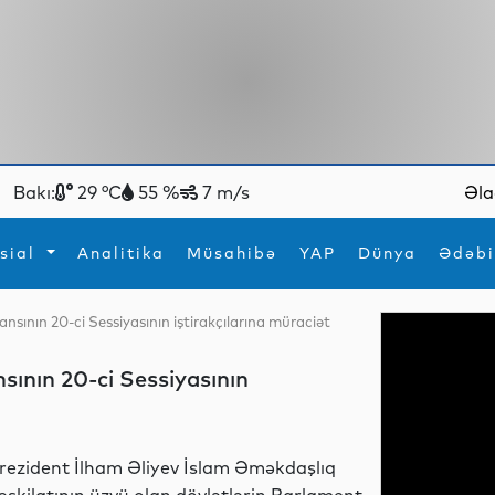
Bakı:
29 °C
55 %
7 m/s
Əla
sial
Analitika
Müsahibə
YAP
Dünya
Ədəbi
nsının 20-ci Sessiyasının iştirakçılarına müraciət
ya
İdman
Maraqlı
İdman
Yeni texnologiyalar
sının 20-ci Sessiyasının
rezident İlham Əliyev İslam Əməkdaşlıq