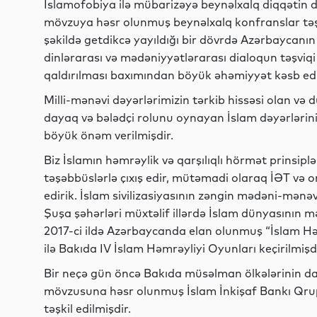
İslamofobiya ilə mübarizəyə beynəlxalq diqqətin 
mövzuya həsr olunmuş beynəlxalq konfranslar təşki
şəkildə getdikcə yayıldığı bir dövrdə Azərbaycanın
dinlərarası və mədəniyyətlərarası dialoqun təşviqi
qaldırılması baxımından böyük əhəmiyyət kəsb edi
Milli-mənəvi dəyərlərimizin tərkib hissəsi olan v
dayaq və bələdçi rolunu oynayan İslam dəyərlər
böyük önəm verilmişdir.
Biz İslamın həmrəylik və qarşılıqlı hörmət prinsiplə
təşəbbüslərlə çıxış edir, mütəmadi olaraq İƏT və o
edirik. İslam sivilizasiyasının zəngin mədəni-mənəv
Şuşa şəhərləri müxtəlif illərdə İslam dünyasının 
2017-ci ildə Azərbaycanda elan olunmuş “İslam Həmrə
ilə Bakıda IV İslam Həmrəyliyi Oyunları keçirilmişdi
Bir neçə gün öncə Bakıda müsəlman ölkələrinin day
mövzusuna həsr olunmuş İslam İnkişaf Bankı Qrupun
təşkil edilmişdir.