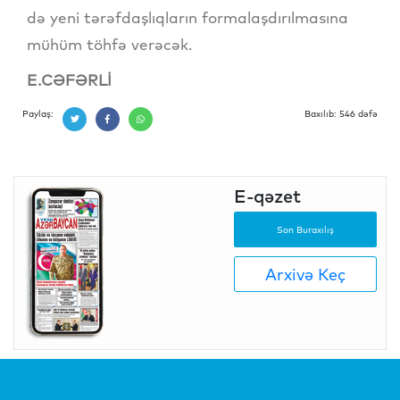
də yeni tərəfdaşlıqların formalaşdırılmasına
mühüm töhfə verəcək.
E.CƏFƏRLİ
Paylaş:
Baxılıb: 546 dəfə
E-qəzet
Son Buraxılış
Arxivə Keç