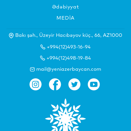
Ədəbiyyat
MEDİA
Bakı şəh., Üzeyir Hacıbəyov küç., 66, AZ1000
+994(12)493-16-94
+994(12)498-19-84
mail@yeniazerbaycan.com