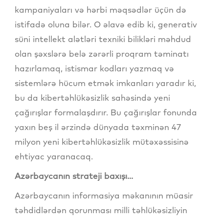
kampaniyaları və hərbi məqsədlər üçün də
istifadə oluna bilər. O əlavə edib ki, generativ
süni intellekt alətləri texniki bilikləri məhdud
olan şəxslərə belə zərərli proqram təminatı
hazırlamaq, istismar kodları yazmaq və
sistemlərə hücum etmək imkanları yaradır ki,
bu da kibertəhlükəsizlik sahəsində yeni
çağırışlar formalaşdırır. Bu çağırışlar fonunda
yaxın beş il ərzində dünyada təxminən 47
milyon yeni kibertəhlükəsizlik mütəxəssisinə
ehtiyac yaranacaq.
Azərbaycanın strateji baxışı...
Azərbaycanın informasiya məkanının müasir
təhdidlərdən qorunması milli təhlükəsizliyin