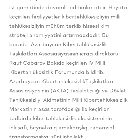
istiqamətində davamlı addımlar atılır. Həyata
keçirilən fəaliyyətlər kibertəhlükəsizliyin milli
təhlükəsizliyin mühüm tərkib hissəsi kimi
strateji əhəmiyyətini artırmaqdadır. Bu
barədə Azərbaycan Kibertəhlükəsizlik
Təşkilatları Assosiasiyasının icraçı direktoru
Rauf Cabarov Bakıda keçirilən IV Milli
Kibertəhlükəsizlik Forumunda bildirib.
Azərbaycan KibertəhlükəsizlikTəşkilatları
Assosiasiyasının (AKTA) təşkilatçılığı və Dövlət
Təhlükəsizliyi Xidmətinin Milli Kibertəhlükəsizlik
Mərkəzinin əsas tərəfdaşlığı ilə keçirilən
tədbirdə kibertəhlükəsizlik ekosisteminin
inkişafı, beynəlxalq əməkdaşlıq, rəqəmsal
transformasiya, süni intellekt