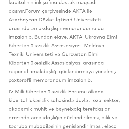
kapitalının inkişafına dəstək məqsədi
daşıyır.Forum çərçivəsində AKTA ilə
Azərbaycan Dövlət İqtisad Universiteti
arasında əməkdaşlıq memorandumu da
imzalanıb. Bundan əlavə, AKTA, Ukrayna Elmi
Kibertəhlükəsizlik Assosiasiyası, Moldova
Texniki Universiteti və Gürcüstan Elmi
Kibertəhlükəsizlik Assosiasiyası arasında
regional əməkdaşlığı gücləndirməyə yönəlmiş
çoxtərəfli memorandum imzalanıb.
IV Milli Kibertəhlükəsizlik Forumu ölkədə
kibertəhlükəsizlik sahəsində dövlət, özəl sektor,
akademik mühit və beynəlxalq tərəfdaşlar
arasında əməkdaşlığın gücləndirilməsi, bilik və
təcrübə mübadiləsinin genişləndirilməsi, eləcə