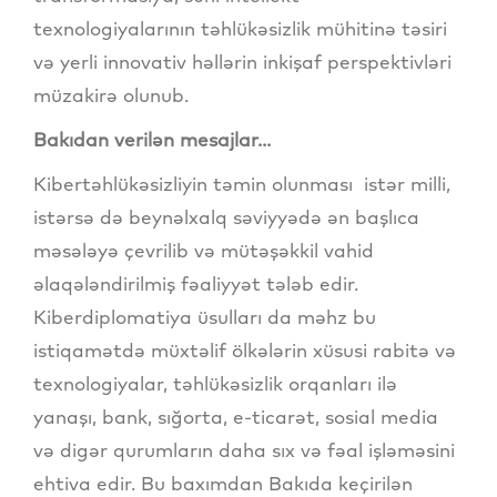
texnologiyalarının təhlükəsizlik mühitinə təsiri
və yerli innovativ həllərin inkişaf perspektivləri
müzakirə olunub.
Bakıdan verilən mesajlar...
Kibertəhlükəsizliyin təmin olunması istər milli,
istərsə də beynəlxalq səviyyədə ən başlıca
məsələyə çevrilib və mütəşəkkil vahid
əlaqələndirilmiş fəaliyyət tələb edir.
Kiberdiplomatiya üsulları da məhz bu
istiqamətdə müxtəlif ölkələrin xüsusi rabitə və
texnologiyalar, təhlükəsizlik orqanları ilə
yanaşı, bank, sığorta, e-ticarət, sosial media
və digər qurumların daha sıx və fəal işləməsini
ehtiva edir. Bu baxımdan Bakıda keçirilən