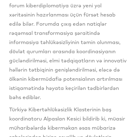
forum kiberdiplomatiya üzrə yeni yol
xəritəsinin hazırlanması üçün fürsət hesab
edilə bilər. Forumda çıxış edən natiqlər
rəqəmsal transformasiya şəraitində
informasiya təhlükəsizliyinin təmin olunması,
dövlət qurumları arasında koordinasiyanın
gücləndirilməsi, elmi tədqiqatların və innovativ
həllərin tətbiqinin genişləndirilməsi, eləcə də
ölkənin kibermüdafiə potensialının artırılması
istiqamətində həyata keçirilən tədbirlərdən
bəhs ediblər.
Türkiyə Kibertəhlükəsizlik Klasterinin baş
koordinatoru Alpaslan Kesici bildirib ki, müasir
müharibələrdə kiberməkan əsas mübarizə
sahələrindən birinə çevrilib və dövlətlərin