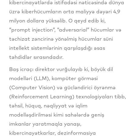
kibercinayətlərdə istifadəsi nəticəsində dünya
üzrə kiberhücumların orta maliyyə dəyəri 4,9
milyon dollara yüksəlib. O qeyd edib ki,
“prompt injection”, “adversarial” hücumlar və
təchizat zəncirinə yönəlmiş hücumlar süni
intellekt sistemlərinin qarşılaşdığı əsas
təhdidlər sırasındadır.
Baş icraçı direktor vurğulayıb ki, böyük dil
modelləri (LLM), kompüter görməsi
(Computer Vision) və gücləndirici öyrənmə
(Reinforcement Learning) texnologiyaları tibb,
təhsil, hüquq, nəqliyyat və iqlim
modelləşdirilməsi kimi sahələrdə geniş
imkanlar yaratmaqla yanaşı,
kibercinayətkarlar, dezinformasiya