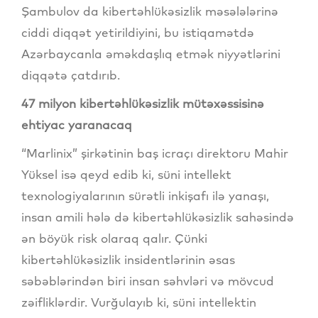
Şambulov da kibertəhlükəsizlik məsələlərinə
ciddi diqqət yetirildiyini, bu istiqamətdə
Azərbaycanla əməkdaşlıq etmək niyyətlərini
diqqətə çatdırıb.
47 milyon kibertəhlükəsizlik mütəxəssisinə
ehtiyac yaranacaq
“Marlinix” şirkətinin baş icraçı direktoru Mahir
Yüksel isə qeyd edib ki, süni intellekt
texnologiyalarının sürətli inkişafı ilə yanaşı,
insan amili hələ də kibertəhlükəsizlik sahəsində
ən böyük risk olaraq qalır. Çünki
kibertəhlükəsizlik insidentlərinin əsas
səbəblərindən biri insan səhvləri və mövcud
zəifliklərdir. Vurğulayıb ki, süni intellektin