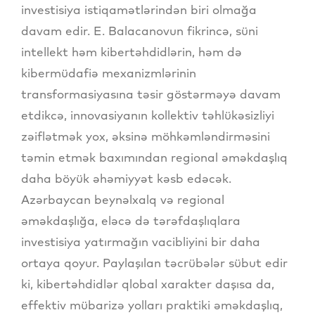
investisiya istiqamətlərindən biri olmağa
davam edir. E. Balacanovun fikrincə, süni
intellekt həm kibertəhdidlərin, həm də
kibermüdafiə mexanizmlərinin
transformasiyasına təsir göstərməyə davam
etdikcə, innovasiyanın kollektiv təhlükəsizliyi
zəiflətmək yox, əksinə möhkəmləndirməsini
təmin etmək baxımından regional əməkdaşlıq
daha böyük əhəmiyyət kəsb edəcək.
Azərbaycan beynəlxalq və regional
əməkdaşlığa, eləcə də tərəfdaşlıqlara
investisiya yatırmağın vacibliyini bir daha
ortaya qoyur. Paylaşılan təcrübələr sübut edir
ki, kibertəhdidlər qlobal xarakter daşısa da,
effektiv mübarizə yolları praktiki əməkdaşlıq,