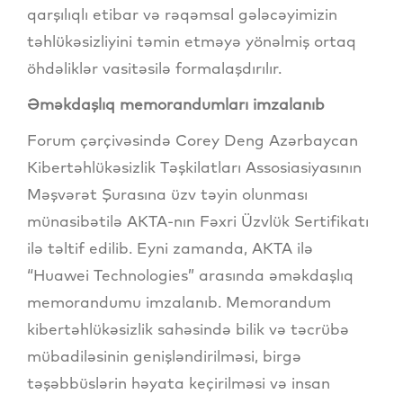
qarşılıqlı etibar və rəqəmsal gələcəyimizin
təhlükəsizliyini təmin etməyə yönəlmiş ortaq
öhdəliklər vasitəsilə formalaşdırılır.
Əməkdaşlıq memorandumları imzalanıb
Forum çərçivəsində Corey Deng Azərbaycan
Kibertəhlükəsizlik Təşkilatları Assosiasiyasının
Məşvərət Şurasına üzv təyin olunması
münasibətilə AKTA-nın Fəxri Üzvlük Sertifikatı
ilə təltif edilib. Eyni zamanda, AKTA ilə
“Huawei Technologies” arasında əməkdaşlıq
memorandumu imzalanıb. Memorandum
kibertəhlükəsizlik sahəsində bilik və təcrübə
mübadiləsinin genişləndirilməsi, birgə
təşəbbüslərin həyata keçirilməsi və insan