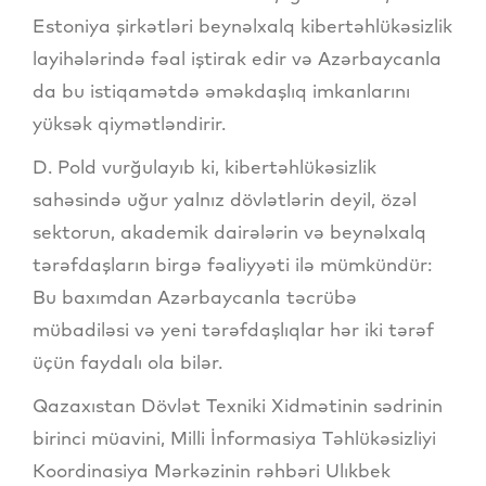
Estoniya şirkətləri beynəlxalq kibertəhlükəsizlik
layihələrində fəal iştirak edir və Azərbaycanla
da bu istiqamətdə əməkdaşlıq imkanlarını
yüksək qiymətləndirir.
D. Pold vurğulayıb ki, kibertəhlükəsizlik
sahəsində uğur yalnız dövlətlərin deyil, özəl
sektorun, akademik dairələrin və beynəlxalq
tərəfdaşların birgə fəaliyyəti ilə mümkündür:
Bu baxımdan Azərbaycanla təcrübə
mübadiləsi və yeni tərəfdaşlıqlar hər iki tərəf
üçün faydalı ola bilər.
Qazaxıstan Dövlət Texniki Xidmətinin sədrinin
birinci müavini, Milli İnformasiya Təhlükəsizliyi
Koordinasiya Mərkəzinin rəhbəri Ulıkbek