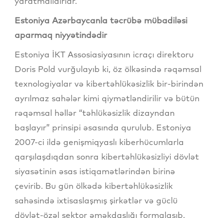
yaratmalıdırlar.
Estoniya Azərbaycanla təcrübə mübadiləsi
aparmaq niyyətindədir
Estoniya İKT Assosiasiyasının icraçı direktoru
Doris Pold vurğulayıb ki, öz ölkəsində rəqəmsal
texnologiyalar və kibertəhlükəsizlik bir-birindən
ayrılmaz sahələr kimi qiymətləndirilir və bütün
rəqəmsal həllər “təhlükəsizlik dizayndan
başlayır” prinsipi əsasında qurulub. Estoniya
2007-ci ildə genişmiqyaslı kiberhücumlarla
qarşılaşdıqdan sonra kibertəhlükəsizliyi dövlət
siyasətinin əsas istiqamətlərindən birinə
çevirib. Bu gün ölkədə kibertəhlükəsizlik
sahəsində ixtisaslaşmış şirkətlər və güclü
dövlət-özəl sektor əməkdaşlığı formalaşıb.