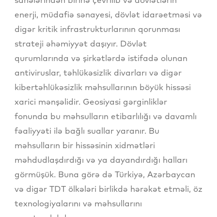
enerji, müdafiə sənayesi, dövlət idarəetməsi və
digər kritik infrastrukturlarının qorunması
strateji əhəmiyyət daşıyır. Dövlət
qurumlarında və şirkətlərdə istifadə olunan
antiviruslar, təhlükəsizlik divarları və digər
kibertəhlükəsizlik məhsullarının böyük hissəsi
xarici mənşəlidir. Geosiyasi gərginliklər
fonunda bu məhsulların etibarlılığı və davamlı
fəaliyyəti ilə bağlı suallar yaranır. Bu
məhsulların bir hissəsinin xidmətləri
məhdudlaşdırdığı və ya dayandırdığı halları
görmüşük. Buna görə də Türkiyə, Azərbaycan
və digər TDT ölkələri birlikdə hərəkət etməli, öz
texnologiyalarını və məhsullarını