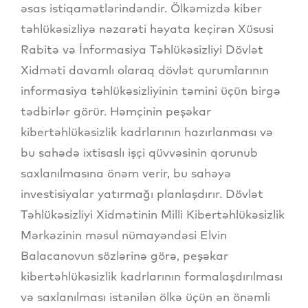
əsas istiqamətlərindəndir. Ölkəmizdə kiber
təhlükəsizliyə nəzarəti həyata keçirən Xüsusi
Rabitə və İnformasiya Təhlükəsizliyi Dövlət
Xidməti davamlı olaraq dövlət qurumlarının
informasiya təhlükəsizliyinin təmini üçün birgə
tədbirlər görür. Həmçinin peşəkar
kibertəhlükəsizlik kadrlarının hazırlanması və
bu sahədə ixtisaslı işçi qüvvəsinin qorunub
saxlanılmasına önəm verir, bu sahəyə
investisiyalar yatırmağı planlaşdırır. Dövlət
Təhlükəsizliyi Xidmətinin Milli Kibertəhlükəsizlik
Mərkəzinin məsul nümayəndəsi Elvin
Balacanovun sözlərinə görə, peşəkar
kibertəhlükəsizlik kadrlarının formalaşdırılması
və saxlanılması istənilən ölkə üçün ən önəmli