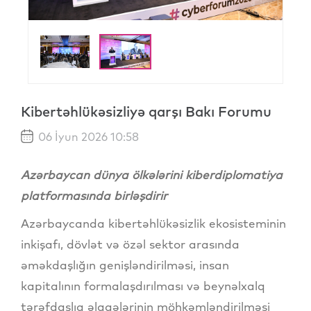
Kibertəhlükəsizliyə qarşı Bakı Forumu
06 İyun 2026 10:58
Azərbaycan dünya ölkələrini kiberdiplomatiya
platformasında birləşdirir
Azərbaycanda kibertəhlükəsizlik ekosisteminin
inkişafı, dövlət və özəl sektor arasında
əməkdaşlığın genişləndirilməsi, insan
kapitalının formalaşdırılması və beynəlxalq
tərəfdaşlıq əlaqələrinin möhkəmləndirilməsi