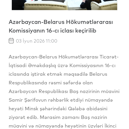
Azərbaycan-Belarus Hökumətlərarası
Komissiyanın 16-cı iclası keçirilib
03 İyun 2026 11:00
Azərbaycan-Belarus Hökumətlərarası Ticarət-
İqtisadi Əməkdaşlıq üzrə Komissiyasının 16-cı
iclasında iştirak etmək məqsədilə Belarus
Respublikasında rəsmi səfərdə olan
Azərbaycan Respublikası Baş nazirinin müavini
Samir Şərifovun rəhbərlik etdiyi nümayəndə
heyəti Minsk şəhərindəki Qələbə abidəsini
ziyarət edib. Mərasim zamanı Baş nazirin
müavini və nümayəndə heyətinin üzvləri İkinci