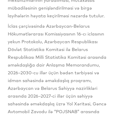
mexanizmlərinin yaradılması, mütəxəssis
mübadiləsinin genişləndirilməsi və birgə
layihələrin həyata keçirilməsi nəzərdə tutulur.
İclas çərçivəsində Azərbaycan-Belarus
Hökumətlərarası Komissiyasının 16-cı iclasının
yekun Protokolu, Azərbaycan Respublikası
Dövlət Statistika Komitəsi ilə Belarus
Respublikası Milli Statistika Komitəsi arasında
əməkdaşlığa dair Anlaşma Memorandumu,
2026–2030-cu illər üçün bədən tərbiyəsi və
idman sahəsində əməkdaşlıq proqramı,
Azərbaycan və Belarus Səhiyyə nazirlikləri
arasında 2026–2027-ci illər üçün səhiyyə
sahəsində əməkdaşlıq üzrə Yol Xəritəsi, Gəncə
Avtomobil Zavodu ilə “POJSNAB” arasında