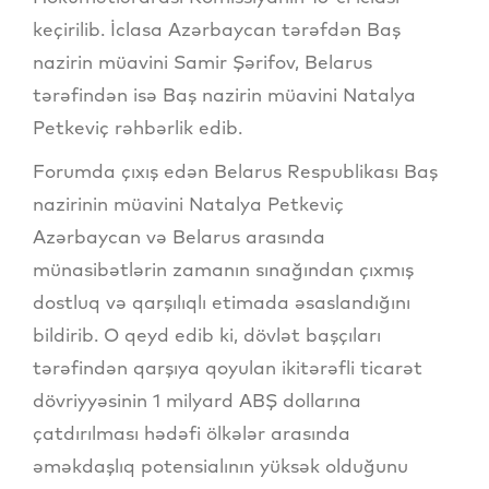
keçirilib. İclasa Azərbaycan tərəfdən Baş
nazirin müavini Samir Şərifov, Belarus
tərəfindən isə Baş nazirin müavini Natalya
Petkeviç rəhbərlik edib.
Forumda çıxış edən Belarus Respublikası Baş
nazirinin müavini Natalya Petkeviç
Azərbaycan və Belarus arasında
münasibətlərin zamanın sınağından çıxmış
dostluq və qarşılıqlı etimada əsaslandığını
bildirib. O qeyd edib ki, dövlət başçıları
tərəfindən qarşıya qoyulan ikitərəfli ticarət
dövriyyəsinin 1 milyard ABŞ dollarına
çatdırılması hədəfi ölkələr arasında
əməkdaşlıq potensialının yüksək olduğunu