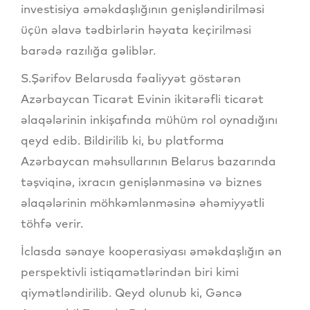
investisiya əməkdaşlığının genişləndirilməsi
üçün əlavə tədbirlərin həyata keçirilməsi
barədə razılığa gəliblər.
S.Şərifov Belarusda fəaliyyət göstərən
Azərbaycan Ticarət Evinin ikitərəfli ticarət
əlaqələrinin inkişafında mühüm rol oynadığını
qeyd edib. Bildirilib ki, bu platforma
Azərbaycan məhsullarının Belarus bazarında
təşviqinə, ixracın genişlənməsinə və biznes
əlaqələrinin möhkəmlənməsinə əhəmiyyətli
töhfə verir.
İclasda sənaye kooperasiyası əməkdaşlığın ən
perspektivli istiqamətlərindən biri kimi
qiymətləndirilib. Qeyd olunub ki, Gəncə