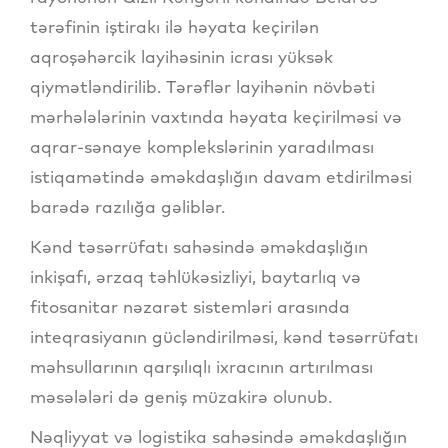
tərəfinin iştirakı ilə həyata keçirilən
aqroşəhərcik layihəsinin icrası yüksək
qiymətləndirilib. Tərəflər layihənin növbəti
mərhələlərinin vaxtında həyata keçirilməsi və
aqrar-sənaye komplekslərinin yaradılması
istiqamətində əməkdaşlığın davam etdirilməsi
barədə razılığa gəliblər.
Kənd təsərrüfatı sahəsində əməkdaşlığın
inkişafı, ərzaq təhlükəsizliyi, baytarlıq və
fitosanitar nəzarət sistemləri arasında
inteqrasiyanın gücləndirilməsi, kənd təsərrüfatı
məhsullarının qarşılıqlı ixracının artırılması
məsələləri də geniş müzakirə olunub.
Nəqliyyat və logistika sahəsində əməkdaşlığın