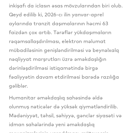
inkişafı da iclasın əsas mövzularından biri olub.
Qeyd edilib ki, 2026-cı ilin yanvar-aprel
aylarında tranzit daşımalarının həcmi 63
faizdən çox artıb. Tərəflər yükdaşımaların
rəqəmsallaşdırılması, elektron məlumat
mübadiləsinin genişləndirilməsi və beynəlxalq
nəqliyyat marşrutları üzrə əməkdaşlığın
dərinləşdirilməsi istiqamətində birgə
fəaliyyətin davam etdirilməsi barədə razılığa
gəliblər.
Humanitar əməkdaşlıq sahəsində əldə
olunmuş nəticələr də yüksək qiymətləndirilib.
Mədəniyyət, təhsil, səhiyyə, gənclər siyasəti və
idman sahələrində yeni əməkdaşlıq