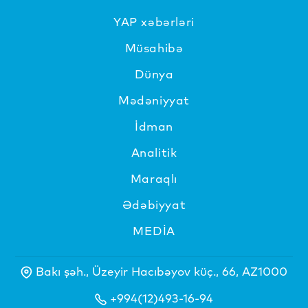
YAP xəbərləri
Müsahibə
Dünya
Mədəniyyat
İdman
Analitik
Maraqlı
Ədəbiyyat
MEDİA
Bakı şəh., Üzeyir Hacıbəyov küç., 66, AZ1000
+994(12)493-16-94