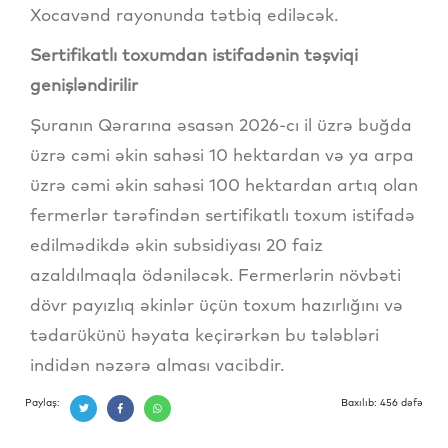
Xocavənd rayonunda tətbiq ediləcək.
Sertifikatlı toxumdan istifadənin təşviqi
genişləndirilir
Şuranın Qərarına əsasən 2026-cı il üzrə buğda
üzrə cəmi əkin sahəsi 10 hektardan və ya arpa
üzrə cəmi əkin sahəsi 100 hektardan artıq olan
fermerlər tərəfindən sertifikatlı toxum istifadə
edilmədikdə əkin subsidiyası 20 faiz
azaldılmaqla ödəniləcək. Fermerlərin növbəti
dövr payızlıq əkinlər üçün toxum hazırlığını və
tədarükünü həyata keçirərkən bu tələbləri
indidən nəzərə alması vacibdir.
Paylaş:
Baxılıb: 456 dəfə