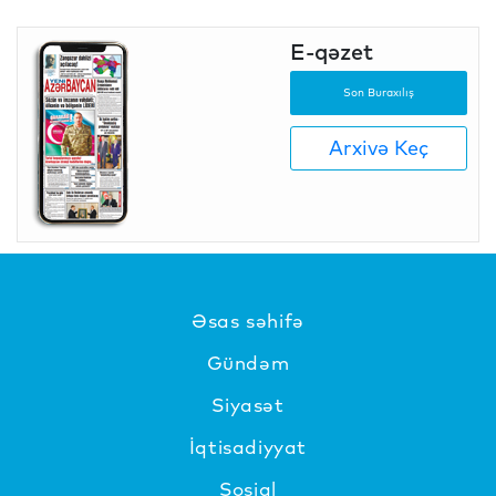
E-qəzet
Son Buraxılış
Arxivə Keç
Əsas səhifə
Gündəm
Siyasət
İqtisadiyyat
Sosial