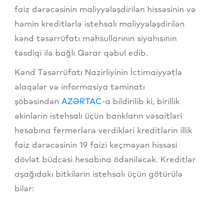
faiz dərəcəsinin maliyyələşdirilən hissəsinin və
həmin kreditlərlə istehsalı maliyyələşdirilən
kənd təsərrüfatı məhsullarının siyahısının
təsdiqi ilə bağlı Qərar qəbul edib.
Kənd Təsərrüfatı Nazirliyinin İctimaiyyətlə
əlaqələr və informasiya təminatı
şöbəsindən
AZƏRTAC
-a bildirilib ki, birillik
əkinlərin istehsalı üçün bankların vəsaitləri
hesabına fermerlərə verdikləri kreditlərin illik
faiz dərəcəsinin 19 faizi keçməyən hissəsi
dövlət büdcəsi hesabına ödəniləcək. Kreditlər
aşağıdakı bitkilərin istehsalı üçün götürülə
bilər: