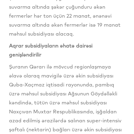
suvarma altında şəkər çuğunduru əkən
fermerlər hər ton üçün 22 manat, ənənəvi
suvarma altında əkən fermerlər isə 19 manat
məhsul subsidiyası alacaq.
Aqrar subsidiyaların əhatə dairəsi
genişləndirilir
Şuranın Qərarı ilə mövcud regionlaşmaya
əlavə olaraq mavigilə üzrə əkin subsidiyası
Quba-Xaçmaz iqtisadi rayonunda, pambıq
üzrə məhsul subsidiyası Ağsunun Göydəlləkli
kəndində, tütün üzrə məhsul subsidiyası
Naxçıvan Muxtar Respublikasında, işğaldan
azad edilmiş ərazilərdə salınan super-intensiv
şaftalı (nektarin) bağları üzrə əkin subsidiyası