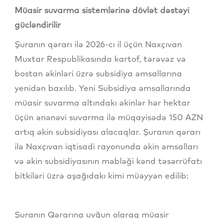
Müasir suvarma sistemlərinə dövlət dəstəyi
gücləndirilir
Şuranın qərarı ilə 2026-cı il üçün Naxçıvan
Muxtar Respublikasında kartof, tərəvəz və
bostan əkinləri üzrə subsidiya əmsallarına
yenidən baxılıb. Yeni Subsidiya əmsallarında
müasir suvarma altındakı əkinlər hər hektar
üçün ənənəvi suvarma ilə müqayisədə 150 AZN
artıq əkin subsidiyası alacaqlar. Şuranın qərarı
ilə Naxçıvan iqtisadi rayonunda əkin əmsalları
və əkin subsidiyasının məbləği kənd təsərrüfatı
bitkiləri üzrə aşağıdakı kimi müəyyən edilib:
Şuranın Qərarına uyğun olaraq müasir