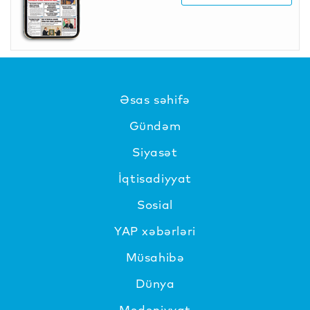
Əsas səhifə
Gündəm
Siyasət
İqtisadiyyat
Sosial
YAP xəbərləri
Müsahibə
Dünya
Mədəniyyat