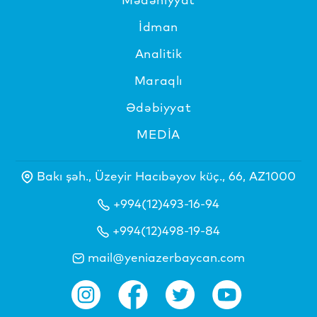
İdman
Analitik
Maraqlı
Ədəbiyyat
MEDİA
Bakı şəh., Üzeyir Hacıbəyov küç., 66, AZ1000
+994(12)493-16-94
+994(12)498-19-84
mail@yeniazerbaycan.com