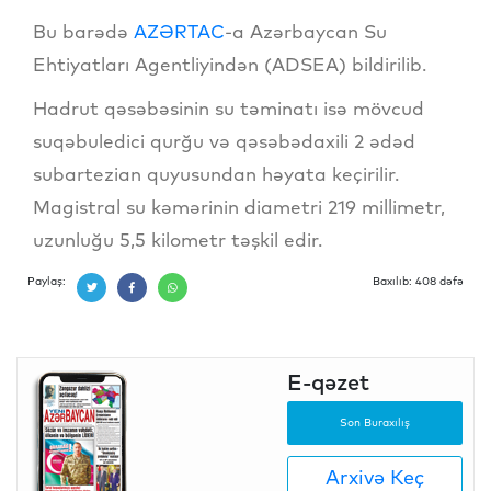
Bu barədə
AZƏRTAC
-a Azərbaycan Su
Ehtiyatları Agentliyindən (ADSEA) bildirilib.
Hadrut qəsəbəsinin su təminatı isə mövcud
suqəbuledici qurğu və qəsəbədaxili 2 ədəd
subartezian quyusundan həyata keçirilir.
Magistral su kəmərinin diametri 219 millimetr,
uzunluğu 5,5 kilometr təşkil edir.
Paylaş:
Baxılıb: 408 dəfə
E-qəzet
Son Buraxılış
Arxivə Keç