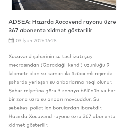
ADSEA: Hazırda Xocavənd rayonu üzrə
367 abonentə xidmət göstərilir
03 İyun 2026 16:28
Xocavənd şəhərinin su təchizatı çay
məcrasından (Qaradağlı kəndi) uzunluğu 9
kilometr olan su kəməri ilə özüaxımlı rejimdə
şəhərdə yerləşən su anbarlarına nəql olunur.
Şəhər relyefinə görə 3 zonaya bölünüb və hər
bir zona üzrə su anbarı mövcuddur. Su
şəbəkəsi polietilen borulardan ibarətdir.
Hazırda Xocavənd rayonu üzrə 367 abonentə
xidmət göstərilir.