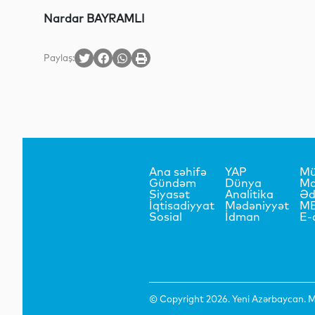
Nardar BAYRAMLI
Paylaş:
Ana səhifə
YAP
Mü
Gündəm
Dünya
Ma
Siyasət
Analitika
Əd
İqtisadiyyat
Mədəniyyət
M
Sosial
İdman
E-
© Copyright 2026. Yeni Azərbaycan. Mü