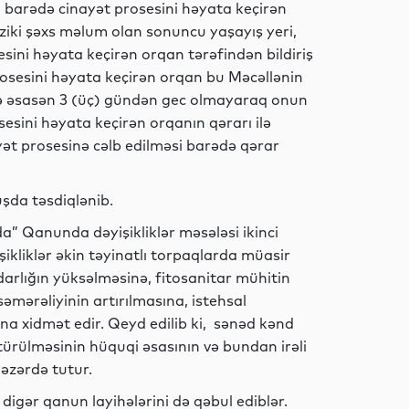
 barədə cinayət prosesini həyata keçirən
ziki şəxs məlum olan sonuncu yaşayış yeri,
Analitik
esini həyata keçirən orqan tərəfindən bildiriş
osesini həyata keçirən orqan bu Məcəllənin
nə əsasən 3 (üç) gündən gec olmayaraq onun
sini həyata keçirən orqanın qərarı ilə
Analitik
ət prosesinə cəlb edilməsi barədə qərar
şda təsdiqlənib.
Ədəbiyyat
da” Qanunda dəyişikliklər məsələsi ikinci
şikliklər əkin təyinatlı torpaqlarda müasir
arlığın yüksəlməsinə, fitosanitar mühitin
səmərəliyinin artırılmasına, istehsal
Sosial
na xidmət edir. Qeyd edilib ki, sənəd kənd
ötürülməsinin hüquqi əsasının və bundan irəli
əzərdə tutur.
digər qanun layihələrini də qəbul ediblər.