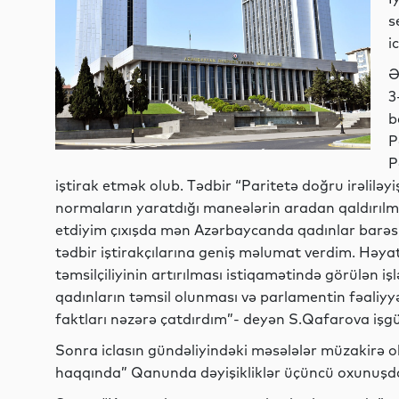
s
i
Ə
3
b
P
P
iştirak etmək olub. Tədbir “Paritetə doğru irəliləyi
normaların yaratdığı maneələrin aradan qaldırıl
etdiyim çıxışda mən Azərbaycanda qadınlar barəsin
tədbir iştirakçılarına geniş məlumat verdim. Həya
təmsilçiliyinin artırılması istiqamətində görülən i
qadınların təmsil olunması və parlamentin fəaliyyət
faktları nəzərə çatdırdım”- deyən S.Qafarova işgü
Sonra iclasın gündəliyindəki məsələlər müzakirə 
haqqında” Qanunda dəyişikliklər üçüncü oxunuşda 