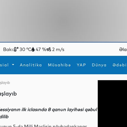
Bakı:
30 °C
47 %
2 m/s
Əla
sial
Analitika
Müsahibə
YAP
Dünya
Ədəbi
şlayıb
ya
İdman
Maraqlı
şlayıb
İdman
Yeni texnologiyalar
essiyanın ilk iclasında 8 qanun layihəsi qəbul
dilib
yunun 5-də Milli Məclisin növbədənkənar