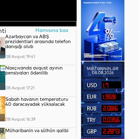
nti
Hamısına bax
Azərbaycan və ABŞ
prezidentləri arasında telefon
danışığı olub
08 Avqust 19:41
Naxçıvanda avqust ayının
MƏZƏNNƏLƏR
pensiyaları ödənilib
08.08.2026
1.7
08 Avqust 17:21
1.9591
Sabah havanın temperaturu
40 dərəcəyədək yüksələcək
2.0816
08 Avqust 16:39
0.0356
Müharibənin və sülhün qalibi
2.2873