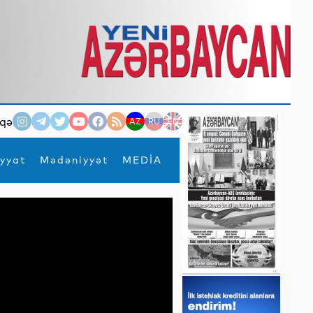
qə
AZ
RU
EN
yyat
Mədəniyyət
MEDİA
×