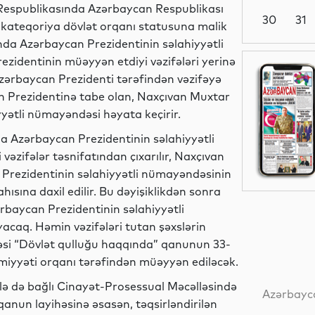
r Respublikasında Azərbaycan Respublikası
30
31
i kateqoriya dövlət orqanı statusuna malik
ında Azərbaycan Prezidentinin səlahiyyətli
zidentinin müəyyən etdiyi vəzifələri yerinə
Elm
Azərbaycan Prezidenti tərəfindən vəzifəyə
an Prezidentinə tabe olan, Naxçıvan Muxtar
yətli nümayəndəsi həyata keçirir.
Dünya
nda Azərbaycan Prezidentinin səlahiyyətli
vəzifələr təsnifatından çıxarılır, Naxçıvan
Prezidentinin səlahiyyətli nümayəndəsinin
ahısına daxil edilir. Bu dəyişiklikdən sonra
Siyasət
baycan Prezidentinin səlahiyyətli
caq. Həmin vəzifələri tutan şəxslərin
lləsi “Dövlət qulluğu haqqında” qanunun 33-
miyyəti orqanı tərəfindən müəyyən ediləcək.
Yeni
lə də bağlı Cinayət-Prosessual Məcəlləsində
texnologiyalar
Azərbayca
 qanun layihəsinə əsasən, təqsirləndirilən