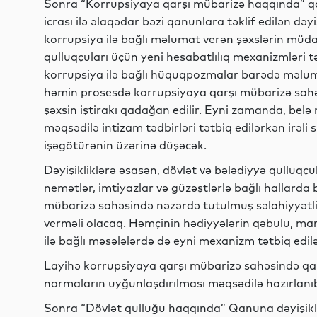
Sonra “Korrupsiyaya qarşı mübarizə haqqında” q
icrası ilə əlaqədar bəzi qanunlara təklif edilən dəy
korrupsiya ilə bağlı məlumat verən şəxslərin müdafi
qulluqçuları üçün yeni hesabatlılıq mexanizmləri tə
korrupsiya ilə bağlı hüquqpozmalar barədə məlum
həmin prosesdə korrupsiyaya qarşı mübarizə sahəs
şəxsin iştirakı qadağan edilir. Eyni zamanda, belə
məqsədilə intizam tədbirləri tətbiq edilərkən irəli
işəgötürənin üzərinə düşəcək.
Dəyişikliklərə əsasən, dövlət və bələdiyyə qulluq
nemətlər, imtiyazlar və güzəştlərlə bağlı hallarda
mübarizə sahəsində nəzərdə tutulmuş səlahiyyətl
verməli olacaq. Həmçinin hədiyyələrin qəbulu, ma
ilə bağlı məsələlərdə də eyni mexanizm tətbiq edil
Layihə korrupsiyaya qarşı mübarizə sahəsində qan
normaların uyğunlaşdırılması məqsədilə hazırlanı
Sonra “Dövlət qulluğu haqqında” Qanuna dəyişikli