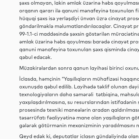
şəxs olmayan, lakin əmlak üzərinə həbs qoyulması
orqanın qərarı ilə qanuni mənafeyinə toxunulan fi
hüquqi şəxs isə yerləşdiyi ünvan üzrə cinayət pros
göndərilməklə məlumatlandırılacaqlar. Cinayət pr
99-1.1-ci maddəsində şəxsin göstərilən müraciəti
əmlak üzərinə həbs qoyulması barədə cinayət prose
qanuni mənafeyinə toxunulan şəxs qismində cinay
qəbul edəcək.
Müzakirələrdən sonra qanun layihəsi birinci oxunu
İclasda, həmçinin “Yaşıllıqların mühafizəsi haqqın
oxunuşda qəbul edilib. Layihədə təklif olunan dəyi
texnologiyaların daha səmərəli tətbiqinə, məhsuld
yaxşılaşdırılmasına, su resurslarından istifadənin 
prosesində texniki maneələrin aradan qaldırılması
təsərrüfatı fəaliyyətinə mane olan yaşıllıqların g
gələrək götürmənin mexanizminin yaradılmasını n
Qeyd edək ki, deputatlar iclasın gündəliyində olan 