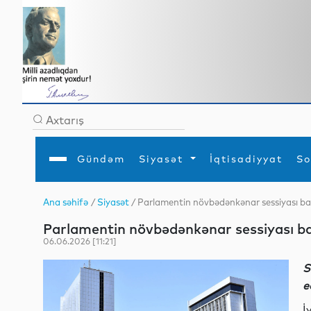
Gündəm
Siyasət
İqtisadiyyat
So
Ana səhifə
/
Siyasət
/ Parlamentin növbədənkənar sessiyası ba
Ana səhifə
Ədəbiyyat
Siyasət
Sosial
Dün
Parlamentin növbədənkənar sessiyası ba
Gündəm
MEDİA
Xarici siyasət
Turizm
İqtisadiyyat
Daxili siyasət
Elm
06.06.2026 [11:21]
YAP
Din
Analitika
Hadisə
S
Mədəniyyət
Diaspor
e
Müsahibə
İ