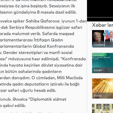
essiyası öz işinə başlayıb. Sessiyanın ilk
clasının gündəliyinə 8 məsələ daxil edilib.
vvəlcə spiker Sahibə Qafarova iyunun 1-dən
Xəbər le
-dək Serbiya Respublikasına işgüzar səfəri
arədə məlumat verib. Səfərdə məqsəd
arlamentlərarası İttifaqın Qadın
Gündəm
arlamentarilərin Qlobal Konfransında
ş: Gender stereotipləri və mənfi sosial
ması” mövzusuna həsr edilmişdi. “Konfransda
də həyata keçirilən dövlət siyasətinə dair
Sosial
tın bütün sahələrində qadınların
şlərdən danışdım. O cümlədən, Milli Məclisdə
ində qadın deputatların iştirakı ilə bağlı
zar səfəri uğurlu hesab edib.
Sosial
olunub. Əvvəlcə “Diplomatik xidmət
qəbul edilib.