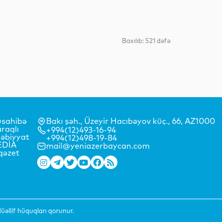
Sosial
Baxılıb: 521 dəfə
Dünya
Maraqlı
sahibə
Bakı şəh., Üzeyir Hacıbəyov küç., 66, AZ1000
raqlı
+994(12)493-16-94
əbiyyat
+994(12)498-19-84
EDİA
mail@yeniazerbaycan.com
qəzet
Maraqlı
Analitik
əllif hüquqları qorunur.