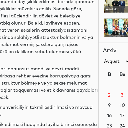
anunda dəyişiklik edilməsi barədə qanunun
işikliklər müzakirə edilib. Sənədə görə,
Analitik
əsi gücləndirilir, dövlət və bələdiyyə
tbiq olunur. Belə ki, layihəyə əsasən,
at verən şəxslərin attestasiyası zamanı
ində səlahiyyətli struktur bölmənin və ya
Siyasət
 məlumat vermiş şəxslərə qarşı qisas
Arxiv
 sürülən dəlillərin sübut olunması yükü
Dünya
çuları qanunsuz maddi və qeyri-maddi
B
Be
 birbaşa rəhbər əvəzinə korrupsiyaya qarşı
i struktur bölməyə və ya şəxsə məlumat
raqlar toqquşması və etik davranış qaydaları
2
3
Gündəm
əcək.
9
10
unvericiliyin təkmilləşdirilməsi və mövcud
b.
16
17
k edilməsi haqqında layihə birinci oxunuşda
Dünya
23
24