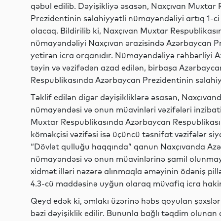
qəbul edilib. Dəyişikliyə əsasən, Naxçıvan Muxta
Prezidentinin səlahiyyətli nümayəndəliyi artıq 1-c
olacaq. Bildirilib ki, Naxçıvan Muxtar Respublikas
nümayəndəliyi Naxçıvan ərazisində Azərbaycan Pre
yetirən icra orqanıdır. Nümayəndəliyə rəhbərliyi 
təyin və vəzifədən azad edilən, birbaşa Azərbayc
Respublikasında Azərbaycan Prezidentinin səlahiy
Təklif edilən digər dəyişikliklərə əsasən, Naxçıva
nümayəndəsi və onun müavinləri vəzifələri inzibati 
Muxtar Respublikasında Azərbaycan Respublikası 
köməkçisi vəzifəsi isə üçüncü təsnifat vəzifələr siy
“Dövlət qulluğu haqqında” qanun Naxçıvanda Azər
nümayəndəsi və onun müavinlərinə şamil olunmaya
xidmət illəri nəzərə alınmaqla əməyinin ödəniş pi
4.3-cü maddəsinə uyğun olaraq müvafiq icra haki
Qeyd edək ki, əmlakı üzərinə həbs qoyulan şəxslər
bəzi dəyişiklik edilir. Bununla bağlı təqdim olunan