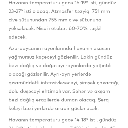
Havanın temperaturu gecə 16-19° isti, gündüz
23-27° isti olacaq. Atmosfer təzyiqi 751 mm
civə sütunundan 755 mm civə sütununa
yüksələcək. Nisbi rütubət 60-70% təşkil
edəcək.
Azərbaycanın rayonlarında havanın əsasən
yağmursuz keçəcəyi gözlənilir. Lakin gündüz
bəzi dağlıq və dağətəyi rayonlarda yağıntılı
olacağı gözlənilir. Ayrı-ayrı yerlərdə
qısamüddətli intensivləşəcəyi, şimşək çaxacağı,
dolu düşəcəyi ehtimalı var. Səhər və axşam
bəzi dağlıq ərazilərdə duman olacaq. Şərq
küləyi bəzi yerlərdə arabir güclənəcək.
Havanın temperaturu gecə 14-18° isti, gündüz