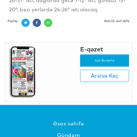
26-31° isti, dağlarda gecə 7-12° isti, gündüz 15-
20°, bəzi yerlərdə 24-26° isti olacaq.
Paylaş:
Baxılıb: 443 dəfə
E-qəzet
Son Buraxılış
Arxivə Keç
Əsas səhifə
Gündəm