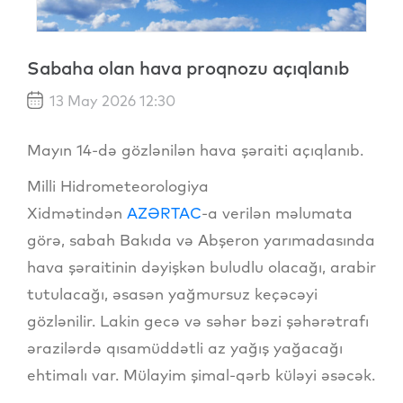
Sabaha olan hava proqnozu açıqlanıb
13 May 2026 12:30
Mayın 14-də gözlənilən hava şəraiti açıqlanıb.
Milli Hidrometeorologiya
Xidmətindən
AZƏRTAC
-a verilən məlumata
görə, sabah Bakıda və Abşeron yarımadasında
hava şəraitinin dəyişkən buludlu olacağı, arabir
tutulacağı, əsasən yağmursuz keçəcəyi
gözlənilir. Lakin gecə və səhər bəzi şəhərətrafı
ərazilərdə qısamüddətli az yağış yağacağı
ehtimalı var. Mülayim şimal-qərb küləyi əsəcək.