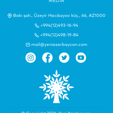
MEDİA
Bakı şəh., Üzeyir Hacıbəyov küç., 66, AZ1000
+994(12)493-16-94
+994(12)498-19-84
mail@yeniazerbaycan.com