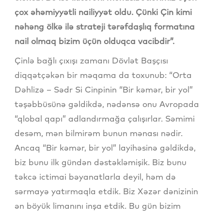
çox əhəmiyyətli nailiyyət oldu. Çünki Çin kimi
nəhəng ölkə ilə strateji tərəfdaşlıq formatına
nail olmaq bizim üçün olduqca vacibdir”.
Çinlə bağlı çıxışı zamanı Dövlət Başçısı
diqqətçəkən bir məqama da toxunub: “Orta
Dəhlizə – Sədr Si Cinpinin “Bir kəmər, bir yol”
təşəbbüsünə gəldikdə, nədənsə onu Avropada
“qlobal qapı” adlandırmağa çalışırlar. Səmimi
desəm, mən bilmirəm bunun mənası nədir.
Ancaq “Bir kəmər, bir yol” layihəsinə gəldikdə,
biz bunu ilk gündən dəstəkləmişik. Biz bunu
təkcə ictimai bəyanatlarla deyil, həm də
sərmayə yatırmaqla etdik. Biz Xəzər dənizinin
ən böyük limanını inşa etdik. Bu gün bizim