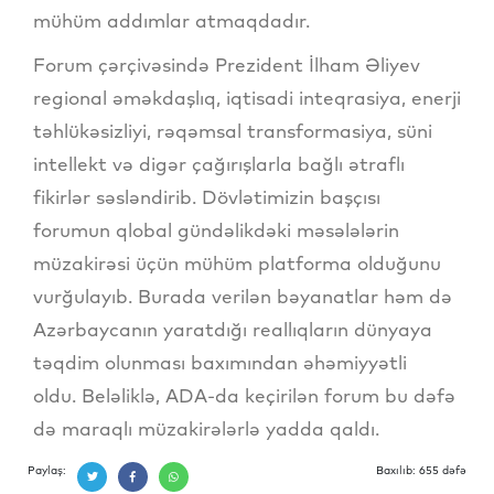
mühüm addımlar atmaqdadır.
Forum çərçivəsində Prezident İlham Əliyev
regional əməkdaşlıq, iqtisadi inteqrasiya, enerji
təhlükəsizliyi, rəqəmsal transformasiya, süni
intellekt və digər çağırışlarla bağlı ətraflı
fikirlər səsləndirib. Dövlətimizin başçısı
forumun qlobal gündəlikdəki məsələlərin
müzakirəsi üçün mühüm platforma olduğunu
vurğulayıb. Burada verilən bəyanatlar həm də
Azərbaycanın yaratdığı reallıqların dünyaya
təqdim olunması baxımından əhəmiyyətli
oldu. Beləliklə, ADA-da keçirilən forum bu dəfə
də maraqlı müzakirələrlə yadda qaldı.
Paylaş:
Baxılıb: 655 dəfə