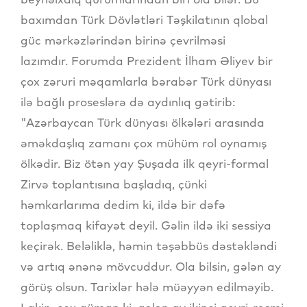
baxımdan Türk Dövlətləri Təşkilatının qlobal
güc mərkəzlərindən birinə çevrilməsi
lazımdır. Forumda Prezident İlham Əliyev bir
çox zəruri məqamlarla bərabər Türk dünyası
ilə bağlı proseslərə də aydınlıq gətirib:
"Azərbaycan Türk dünyası ölkələri arasında
əməkdaşlıq zamanı çox mühüm rol oynamış
ölkədir. Biz ötən yay Şuşada ilk qeyri-formal
Zirvə toplantısına başladıq, çünki
həmkarlarıma dedim ki, ildə bir dəfə
toplaşmaq kifayət deyil. Gəlin ildə iki sessiya
keçirək. Beləliklə, həmin təşəbbüs dəstəkləndi
və artıq ənənə mövcuddur. Ola bilsin, gələn ay
görüş olsun. Tarixlər hələ müəyyən edilməyib.