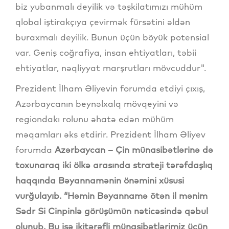
biz yubanmalı deyilik və təşkilatımızı mühüm
qlobal iştirakçıya çevirmək fürsətini əldən
buraxmalı deyilik. Bunun üçün böyük potensial
var. Geniş coğrafiya, insan ehtiyatları, təbii
ehtiyatlar, nəqliyyat marşrutları mövcuddur".
Prezident İlham Əliyevin forumda etdiyi çıxış,
Azərbaycanın beynəlxalq mövqeyini və
regiondakı rolunu əhatə edən mühüm
məqamları əks etdirir. Prezident İlham Əliyev
forumda
Azərbaycan – Çin münasibətlərinə də
toxunaraq iki ölkə arasında strateji tərəfdaşlıq
haqqında Bəyannaməni
n
önəmini xüsusi
vurğulayıb. “Həmin Bəyannamə ötən il mənim
Sədr Si Cinpinlə görüşümün nəticəsində qəbul
olunub. Bu isə ikitərəfli münasibətlərimiz üçün