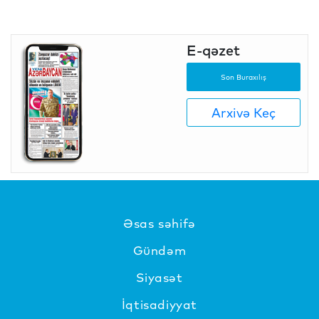
E-qəzet
Son Buraxılış
Arxivə Keç
Əsas səhifə
Gündəm
Siyasət
İqtisadiyyat