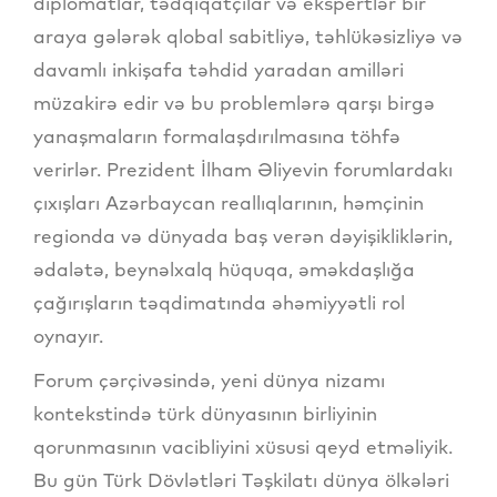
diplomatlar, tədqiqatçılar və ekspertlər bir
araya gələrək qlobal sabitliyə, təhlükəsizliyə və
davamlı inkişafa təhdid yaradan amilləri
müzakirə edir və bu problemlərə qarşı birgə
yanaşmaların formalaşdırılmasına töhfə
verirlər. Prezident İlham Əliyevin forumlardakı
çıxışları Azərbaycan reallıqlarının, həmçinin
regionda və dünyada baş verən dəyişikliklərin,
ədalətə, beynəlxalq hüquqa, əməkdaşlığa
çağırışların təqdimatında əhəmiyyətli rol
oynayır.
Forum çərçivəsində, yeni dünya nizamı
kontekstində türk dünyasının birliyinin
qorunmasının vacibliyini xüsusi qeyd etməliyik.
Bu gün Türk Dövlətləri Təşkilatı dünya ölkələri