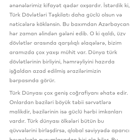
ənənələrimiz kifayət qədər oxşardır. İstərdik ki,
Türk Dövlətləri Təşkilatı daha güclü olsun və
nəticələrə köklənsin. Bu baxımdan Azərbaycan
hər zaman əlindən gələni edib. O ki qaldı, üzv
dövlətlər arasında qarşılıqlı əlaqələrə, bizim
aramızda çox yaxşı mühit var. Dünya türk
dövlətlərinin birliyini, həmrəyliyini hazırda
işğaldan azad edilmiş ərazilərimizin
bərpasında görür.
Türk Dünyası çox geniş coğrafiyanı əhatə edir.
Onlardan bəziləri böyük təbii sərvətlərə
malikdir, bəzilərinin isə güclü hərbi imkanları
vardır. Türk dünyası ölkələri bütün bu
qüvvələrini birləşdirsə, qlobal səviyyədə aparıcı
beynəlxalq qurumlarından biri ola bilər. Bu