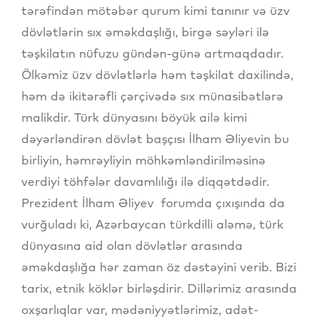
tərəfindən mötəbər qurum kimi tanınır və üzv
dövlətlərin sıx əməkdaşlığı, birgə səyləri ilə
təşkilatın nüfuzu gündən-günə artmaqdadır.
Ölkəmiz üzv dövlətlərlə həm təşkilat daxilində,
həm də ikitərəfli çərçivədə sıx münasibətlərə
malikdir. Türk dünyasını böyük ailə kimi
dəyərləndirən dövlət başçısı İlham Əliyevin bu
birliyin, həmrəyliyin möhkəmləndirilməsinə
verdiyi töhfələr davamlılığı ilə diqqətdədir.
Prezident İlham Əliyev forumda çıxışında da
vurğuladı ki, Azərbaycan türkdilli aləmə, türk
dünyasına aid olan dövlətlər arasında
əməkdaşlığa hər zaman öz dəstəyini verib. Bizi
tarix, etnik köklər birləşdirir. Dillərimiz arasında
oxşarlıqlar var, mədəniyyətlərimiz, adət-