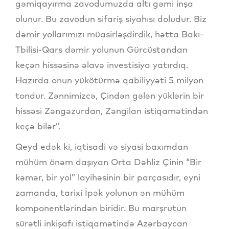
gəmiqayırma zavodumuzda altı gəmi inşa
olunur. Bu zavodun sifariş siyahısı doludur. Biz
dəmir yollarımızı müasirləşdirdik, hətta Bakı-
Tbilisi-Qars dəmir yolunun Gürcüstandan
keçən hissəsinə əlavə investisiya yatırdıq.
Hazırda onun yükötürmə qabiliyyəti 5 milyon
tondur. Zənnimizcə, Çindən gələn yüklərin bir
hissəsi Zəngəzurdan, Zəngilan istiqamətindən
keçə bilər”.
Qeyd edək ki, iqtisadi və siyasi baxımdan
mühüm önəm daşıyan Orta Dəhliz Çinin “Bir
kəmər, bir yol” layihəsinin bir parçasıdır, eyni
zamanda, tarixi İpək yolunun ən mühüm
komponentlərindən biridir. Bu marşrutun
sürətli inkişafı istiqamətində Azərbaycan