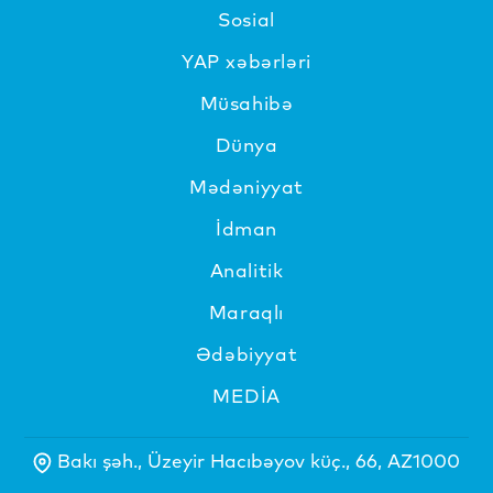
Sosial
YAP xəbərləri
Müsahibə
Dünya
Mədəniyyat
İdman
Analitik
Maraqlı
Ədəbiyyat
MEDİA
Bakı şəh., Üzeyir Hacıbəyov küç., 66, AZ1000