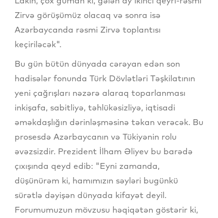
Lakin, çox güman ki, gələn ay ikinci qeyri-rəsmi
Zirvə görüşümüz olacaq və sonra isə
Azərbaycanda rəsmi Zirvə toplantısı
keçiriləcək".
Bu gün bütün dünyada cərəyan edən son
hadisələr fonunda Türk Dövlətləri Təşkilatının
yeni çağrışları nəzərə alaraq toparlanması
inkişafa, sabitliyə, təhlükəsizliyə, iqtisadi
əməkdaşlığın dərinləşməsinə təkan verəcək. Bu
prosesdə Azərbaycanın və Tükiyənin rolu
əvəzsizdir. Prezident İlham Əliyev bu barədə
çıxışında qeyd edib: "Eyni zamanda,
düşünürəm ki, hamımızın səyləri bugünkü
sürətlə dəyişən dünyada kifayət deyil.
Forumumuzun mövzusu həqiqətən göstərir ki,