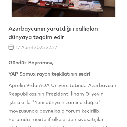
Azərbaycanın yaratdığı reallıqları
dünyaya təqdim edir
17 Aprel 2025 22:27
Gündüz Bayramov,
YAP Samux rayon təşkilatının sədri
Aprelin 9-da ADA Universitetində Azərbaycan
Respublikasının Prezidenti İlham Əliyevin
iştirakı ilə "Yeni dünya nizamına doğru"
mövzusunda beynəlxalq forum keçirilib.
Forumda müxtəlif ölkələrdən siyasətçilər,