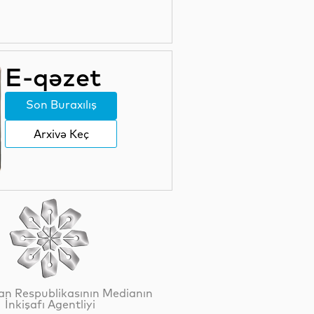
Zelenski Ceyhun Bayramovu
qəbul edib
E-qəzet
06 Avqust 20:46
Qazaxıstan göyərtəsində
sərnişin olan ilk pilotsuz hava
Son Buraxılış
gəmisini səmaya qaldırıb
Arxivə Keç
06 Avqust 20:45
Rusiya Ermənistanla ticarət
dövriyyəsində kəskin azalma
olduğunu bildirib
06 Avqust 20:12
Mərkəzi Asiyadan Rusiyaya
əmək miqrantlarının axını
azalıb
06 Avqust 19:48
n Respublikasının Medianın
İnkişafı Agentliyi
Güləşçi və məşqçilər üçün