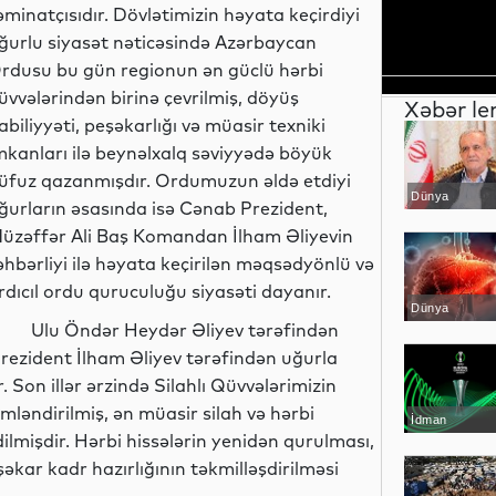
əminatçısıdır. Dövlətimizin həyata keçirdiyi
ğurlu siyasət nəticəsində Azərbaycan
rdusu bu gün regionun ən güclü hərbi
üvvələrindən birinə çevrilmiş, döyüş
Xəbər le
abiliyyəti, peşəkarlığı və müasir texniki
mkanları ilə beynəlxalq səviyyədə böyük
üfuz qazanmışdır. Ordumuzun əldə etdiyi
Dünya
ğurların əsasında isə Cənab Prezident,
üzəffər Ali Baş Komandan İlham Əliyevin
əhbərliyi ilə həyata keçirilən məqsədyönlü və
rdıcıl ordu quruculuğu siyasəti dayanır.
Dünya
lu Öndər Heydər Əliyev tərəfindən
Prezident İlham Əliyev tərəfindən uğurla
 Son illər ərzində Silahlı Qüvvələrimizin
ləndirilmiş, ən müasir silah və hərbi
İdman
lmişdir. Hərbi hissələrin yenidən qurulması,
şəkar kadr hazırlığının təkmilləşdirilməsi