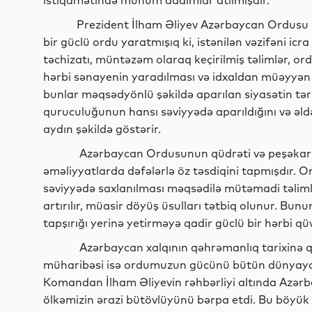
istiqamətində mühüm addımlar atılmışdır.
Prezident İlham Əliyev Azərbaycan Ordusu haq
bir güclü ordu yaratmışıq ki, istənilən vəzifəni ic
təchizatı, müntəzəm olaraq keçirilmiş təlimlər, o
hərbi sənayenin yaradılması və idxaldan müəyyən d
bunlar məqsədyönlü şəkildə aparılan siyasətin tərki
quruculuğunun hansı səviyyədə aparıldığını və əldə
aydın şəkildə göstərir.
Azərbaycan Ordusunun qüdrəti və peşəkarlığı m
əməliyyatlarda dəfələrlə öz təsdiqini tapmışdır.
səviyyədə saxlanılması məqsədilə mütəmadi təlimlər 
artırılır, müasir döyüş üsulları tətbiq olunur. Bunu
tapşırığı yerinə yetirməyə qadir güclü bir hərbi qü
Azərbaycan xalqının qəhrəmanlıq tarixinə qızıl
müharibəsi isə ordumuzun gücünü bütün dünyaya 
Komandan İlham Əliyevin rəhbərliyi altında Azər
ölkəmizin ərazi bütövlüyünü bərpa etdi. Bu böyük Q