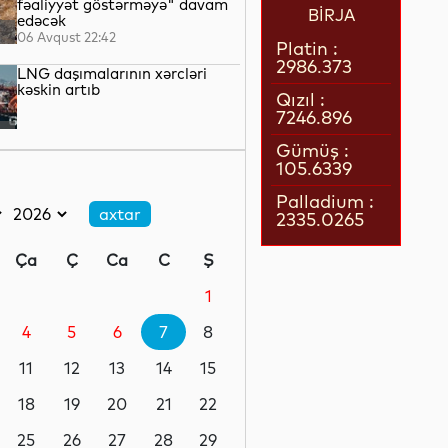
fəaliyyət göstərməyə" davam
BİRJA
edəcək
06 Avqust 22:42
Platin :
2986.373
LNG daşımalarının xərcləri
kəskin artıb
Qızıl :
7246.896
06 Avqust 22:05
Gümüş :
105.6339
Avropanın 80-dək səhiyyə
təşkilatı Aİ-ni əhalinin istidən
Palladium :
qorunması üçün tədbirlər
2335.0265
görməyə çağırıb
06 Avqust 21:39
Ça
Ç
Ca
C
Ş
Rusiyanın Yaroslavl və Tver
vilayətlərinə dron hücumları
1
yaşayış binalarına zərər vurub
4
5
6
7
8
06 Avqust 21:17
11
12
13
14
15
Ceyhun Bayramov: Zelenski
Ukraynaya göstərdiyi
18
19
20
21
22
humanitar yardımla bağlı
Prezident İlham Əliyevə
25
26
27
28
29
təşəkkür edib
06 Avqust 21:06