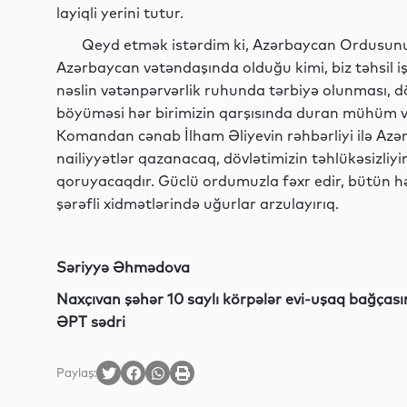
layiqli yerini tutur.
Qeyd etmək istərdim ki, Azərbaycan Ordusunun ə
Azərbaycan vətəndaşında olduğu kimi, biz təhsil iş
nəslin vətənpərvərlik ruhunda tərbiyə olunması, dö
böyüməsi hər birimizin qarşısında duran mühüm və
Komandan cənab İlham Əliyevin rəhbərliyi ilə Az
nailiyyətlər qazanacaq, dövlətimizin təhlükəsizliyini
qoruyacaqdır. Güclü ordumuzla fəxr edir, bütün h
şərəfli xidmətlərində uğurlar arzulayırıq.
Səriyyə Əhmədova
Naxçıvan şəhər 10 saylı körpələr evi-uşaq bağçası
ƏPT sədri
Paylaş: