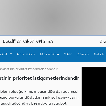
Bakı:
27 °C
57 %
2 m/s
Əla
sial
Analitika
Müsahibə
YAP
Dünya
Ədəbi
iyasətinin prioritet istiqamətlərindəndir
ya
İdman
Maraqlı
tinin prioritet istiqamətlərindəndir
İdman
Yeni texnologiyalar
əlum olduğu kimi, müasir dövrdə rəqəmsal
exnologiyalar dövlətlərin inkişaf səviyyəsini,
qtisadi gücünü və beynəlxalq rəqabət