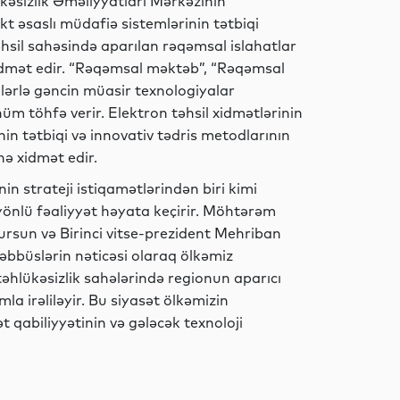
kəsizlik Əməliyyatları Mərkəzinin
İdman
ekt əsaslı müdafiə sistemlərinin tətbiqi
əhsil sahəsində aparılan rəqəmsal islahatlar
xidmət edir. “Rəqəmsal məktəb”, “Rəqəmsal
lərlə gəncin müasir texnologiyalar
Dünya
üm töhfə verir. Elektron təhsil xidmətlərinin
in tətbiqi və innovativ tədris metodlarının
nə xidmət edir.
Dünya
in strateji istiqamətlərindən biri kimi
önlü fəaliyyət həyata keçirir. Möhtərəm
ursun və Birinci vitse-prezident Mehriban
şəbbüslərin nəticəsi olaraq ölkəmiz
Hadisə
təhlükəsizlik sahələrində regionun aparıcı
a irəliləyir. Bu siyasət ölkəmizin
t qabiliyyətinin və gələcək texnoloji
Dünya