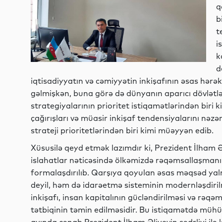
q
b
t
i
k
d
iqtisadiyyatın və cəmiyyətin inkişafının əsas hərək
gəlmişkən, buna görə də dünyanın aparıcı dövlətlə
strategiyalarının prioritet istiqamətlərindən biri
çağırışları və müasir inkişaf tendensiyalarını nəzə
strateji prioritetlərindən biri kimi müəyyən edib.
Xüsusilə qeyd etmək lazımdır ki, Prezident İlham Əli
islahatlar nəticəsində ölkəmizdə rəqəmsallaşmanın 
formalaşdırılıb. Qarşıya qoyulan əsas məqsəd yaln
deyil, həm də idarəetmə sisteminin modernləşdirilm
inkişafı, insan kapitalının gücləndirilməsi və rəq
tətbiqinin təmin edilməsidir. Bu istiqamətdə mühüm