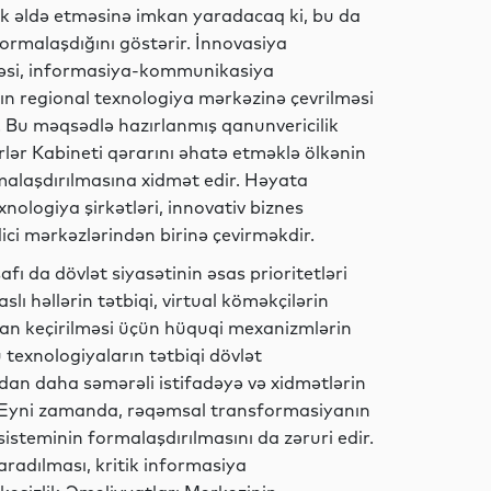
k əldə etməsinə imkan yaradacaq ki, bu da
formalaşdığını göstərir. İnnovasiya
Dünya
lməsi, informasiya-kommunikasiya
nın regional texnologiya mərkəzinə çevrilməsi
. Bu məqsədlə hazırlanmış qanunvericilik
rlər Kabineti qərarını əhatə etməklə ölkənin
Dünya
malaşdırılmasına xidmət edir. Həyata
nologiya şirkətləri, innovativ biznes
ici mərkəzlərindən birinə çevirməkdir.
afı da dövlət siyasətinin əsas prioritetləri
Dünya
slı həllərin tətbiqi, virtual köməkçilərin
qdan keçirilməsi üçün hüquqi mexanizmlərin
u texnologiyaların tətbiqi dövlət
ardan daha səmərəli istifadəyə və xidmətlərin
Dünya
. Eyni zamanda, rəqəmsal transformasiyanın
sisteminin formalaşdırılmasını da zəruri edir.
aradılması, kritik informasiya