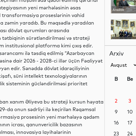
keçirilən müşavirədə qəbul edilmiş qərarlar
ategiyasının yeni mərhələsinin əsas
Analitik
 transformasiya proseslərinin vahid
a zəmin yaradıb. Bu məqsədlə yaradılan
ası dövlət qurumları arasında
tətbiqinin sürətləndirilməsi və strateji
Siyasət
nstitusional platforma kimi çıxış edir.
Arxiv
i sərəncamı ilə təsdiq edilmiş “Azərbaycan
sinə dair 2026 - 2028-ci illər üçün Fəaliyyət
yən edir. Sənəddə dövlət idarəçiliyinin
Siyasət
şafı, süni intellekt texnologiyalarının
B
Be
lik sisteminin gücləndirilməsi prioritet
2
3
iban xanım Əliyeva bu strateji kursun həyata
Siyasət
29-da onun sədrliyi ilə keçirilən Rəqəmsal
9
10
sformasiya prosesinin yeni mərhələyə qədəm
16
17
nın icrası, qanunvericilik bazasının
ılması, innovasiya layihələrinin
Dünya
23
24