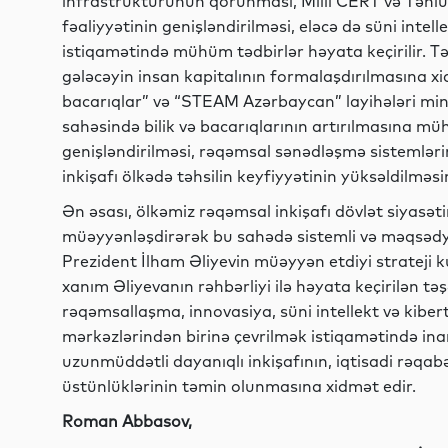
infrastrukturunun qorunması, Milli CERT və Təhlü
fəaliyyətinin genişləndirilməsi, eləcə də süni intell
istiqamətində mühüm tədbirlər həyata keçirilir. T
gələcəyin insan kapitalının formalaşdırılmasına 
bacarıqlar” və “STEAM Azərbaycan” layihələri min
sahəsində bilik və bacarıqlarının artırılmasına müh
genişləndirilməsi, rəqəmsal sənədləşmə sistemlərin
inkişafı ölkədə təhsilin keyfiyyətinin yüksəldilməsi
Ən əsası, ölkəmiz rəqəmsal inkişafı dövlət siyasətin
müəyyənləşdirərək bu sahədə sistemli və məqsədy
Prezident İlham Əliyevin müəyyən etdiyi strateji k
xanım Əliyevanın rəhbərliyi ilə həyata keçirilən tə
rəqəmsallaşma, innovasiya, süni intellekt və kiber
mərkəzlərindən birinə çevrilmək istiqamətində inaml
uzunmüddətli dayanıqlı inkişafının, iqtisadi rəqabə
üstünlüklərinin təmin olunmasına xidmət edir.
Roman Abbasov,