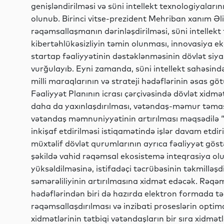
genişləndirilməsi və süni intellekt texnologiyaların
olunub. Birinci vitse-prezident Mehriban xanım Əliy
rəqəmsallaşmanın dərinləşdirilməsi, süni intellekt 
kibertəhlükəsizliyin təmin olunması, innovasiya eko
startap fəaliyyətinin dəstəklənməsinin dövlət siya
vurğulayıb. Eyni zamanda, süni intellekt sahəsin
milli maraqlarının və strateji hədəflərinin əsas gö
Fəaliyyət Planının icrası çərçivəsində dövlət xidm
daha da yaxınlaşdırılması, vətəndaş-məmur təması
vətəndaş məmnuniyyətinin artırılması məqsədilə 
inkişaf etdirilməsi istiqamətində işlər davam etdiril
müxtəlif dövlət qurumlarının ayrıca fəaliyyət göst
şəkildə vahid rəqəmsal ekosistemə inteqrasiya olu
yüksəldilməsinə, istifadəçi təcrübəsinin təkmilləşdi
səmərəliliyinin artırılmasına xidmət edəcək. Rəqə
hədəflərindən biri də hazırda elektron formada 
rəqəmsallaşdırılması və inzibati proseslərin optima
xidmətlərinin tətbiqi vətəndaşların bir sıra xidmə