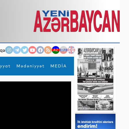
qə
AZ
RU
EN
yyat
Mədəniyyət
MEDİA
×