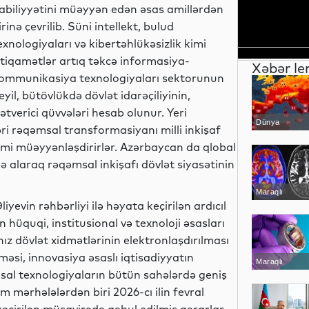
abiliyyətini müəyyən edən əsas amillərdən
irinə çevrilib. Süni intellekt, bulud
exnologiyaları və kibertəhlükəsizlik kimi
stiqamətlər artıq təkcə informasiya-
Xəbər le
ommunikasiya texnologiyaları sektorunun
eyil, bütövlükdə dövlət idarəçiliyinin,
ətverici qüvvələri hesab olunur. Yeri
Dünya
ri rəqəmsal transformasiyanı milli inkişaf
 kimi müəyyənləşdirirlər. Azərbaycan da qlobal
rə alaraq rəqəmsal inkişafı dövlət siyasətinin
Maraqlı
yevin rəhbərliyi ilə həyata keçirilən ardıcıl
hüquqi, institusional və texnoloji əsasları
ız dövlət xidmətlərinin elektronlaşdırılması
əsi, innovasiya əsaslı iqtisadiyyatın
Maraqlı
əmsal texnologiyaların bütün sahələrdə geniş
 mərhələlərdən biri 2026-cı ilin fevral