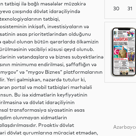
ın tətbiqi ilə bağlı məsələlər müzakirə
30
31
eva çıxışında dövlət idarəçiliyində
texnologiyalarının tətbiqi,
sisteminin inkişafı, investisiyaların və
Dünya
sətinin əsas prioritetlərindən olduğunu
də qəbul olunan bütün qərarlarda ölkəmizin
türülməsinin vacibliyi xüsusi qeyd olunub.
ətlərinin vətəndaşlara və biznes subyektlərinə
Dünya
nın minimuma endirilməsi, şəffaflığın və
“mygov” və “mygov Biznes” platformalarının
ir. Yeri gəlmişkən, nəzərdə tutulur ki,
ərən portal və mobil tətbiqləri mərhələli
Dünya
nsun. Bu isə xidmətlərin keyfiyyətinin
rilməsinə və dövlət idarəçiliyinin
msal transformasiya siyasətinin əsas
təqdim olunmayan xidmətlərin
Dünya
llaşdırılmasıdır. Proaktiv dövlət
Azərbayca
tləri dövlət qurumlarına müraciət etmədən,