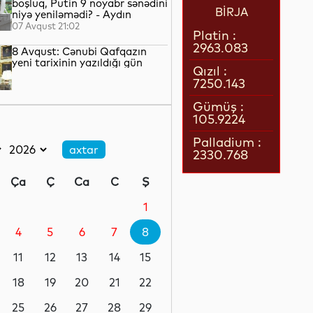
boşluq, Putin 9 noyabr sənədini
BİRJA
niyə yeniləmədi? - Aydın
QULİYEV yazır...
07 Avqust 21:02
Platin :
2963.083
8 Avqust: Cənubi Qafqazın
yeni tarixinin yazıldığı gün
Qızıl :
7250.143
07 Avqust 21:00
Gümüş :
105.9224
Azərbaycan–ABŞ tərəfdaşlığı:
Yeni geosiyasi dövrün əsas
Palladium :
konturları
2330.768
07 Avqust 20:57
Ça
Ç
Ca
C
Ş
1 il öncə İlham Əliyevin Ağ
Evdə dediklərindən sonra
1
Paşinyan niyə üzr istəmişdi?
4
5
6
7
8
07 Avqust 20:41
11
12
13
14
15
ÜST legioner xəstəliyinin
yayılmasının səbəbini açıqlayıb
18
19
20
21
22
25
26
27
28
29
07 Avqust 20:17