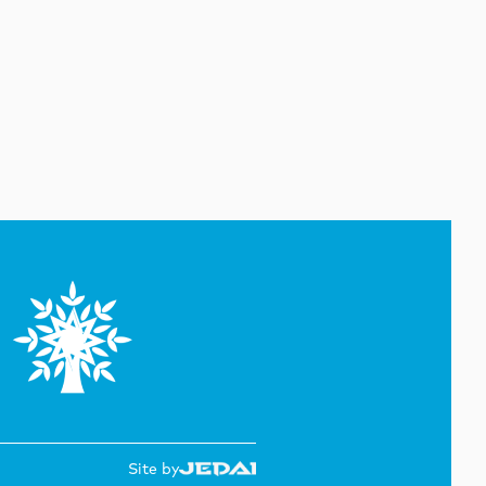
səfir təyin edib
07 Avqust 13:28
Azərbaycan Beynəlxalq
İnvestisiya Forumunun Təşkilat
Komitəsi yaradılıb -
SƏRƏNCAM
07 Avqust 13:27
Azərbaycanın Pakistandakı
səfiri dəyişib
07 Avqust 13:26
Azərbaycanın Malayziyadakı
səfiri geri çağırılıb
07 Avqust 13:25
Misirdə illik inflyasiya iyul
ayında 15,6 faizə yüksəlib
Site by