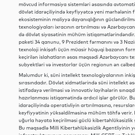
mövcud informasiya sistemləri əsasında avtomati
dövlət idarəçiliyində keyfiyyətcə yeni mərhələnin 
ekosisteminin maliyyə dayanıqlığının gücləndiri
texnologiyaları ixracının artırılması və Azərbayca
də dövlət siyasətinin mühüm istiqamətlərindəndir
paketi 34 qanunu, 9 Prezident fərmanını və 3 Nazi
texnoloji inkişafı üçün müasir hüquqi bazanın for
keçirilən islahatların əsas məqsədi Azərbaycanı tex
subyektləri və investorlar üçün regionun ən cəlbed
Məlumdur ki, süni intellekt texnologiyalarının inkiş
sırasındadır. Dövlət xidmətlərində süni intellekt əsa
istifadəyə verilməsi və innovativ layihələrin sına
hazırlanması istiqamətində ardıcıl işlər görülür. B
idarəçiliyində operativliyin artırılmasına, resursl
keyfiyyətinin yüksəldilməsinə mühüm töhfə verir
uğurla həyata keçirilməsi güclü kibertəhlükəsizlik 
Bu məqsədlə Milli Kibertəhlükəsizlik Agentliyinin y