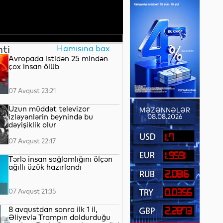
nti
Hamısına bax
Avropada istidən 25 mindən
çox insan ölüb
07 Avqust 23:21
Uzun müddət televizor
MƏZƏNNƏLƏR
izləyənlərin beynində bu
08.08.2026
dəyişiklik olur
1.7
07 Avqust 22:17
1.9591
Tərlə insan sağlamlığını ölçən
ağıllı üzük hazırlandı
2.0816
07 Avqust 21:35
0.0356
8 avqustdan sonra ilk 1 il,
2.2873
Əliyevlə Trampın doldurduğu