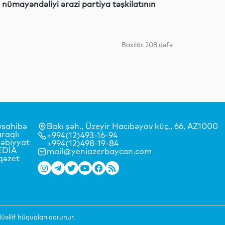
 nümayəndəliyi ərazi partiya təşkilatının
Siyasət
Baxılıb: 208 dəfə
Gündəm
sahibə
Bakı şəh., Üzeyir Hacıbəyov küç., 66, AZ1000
Siyasət
raqlı
+994(12)493-16-94
əbiyyat
+994(12)498-19-84
EDİA
mail@yeniazerbaycan.com
qəzet
Siyasət
əllif hüquqları qorunur.