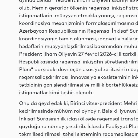
ayında cənab Prezident İlham Əliyevin sədrliyi ilə 
olub. Həmin qərarlar ölkənin rəqəmsal inkişaf str
istiqamətlərini müəyyən etməklə yanaşı, rəqəmsal
koordinasiya mexanizminin formalaşdırılmasına d
Azərbaycan Respublikasının Rəqəmsal İnkişaf Şur
koordinasiyanın təmin olunması, innovativ həllərin 
hədəflərin müəyyənləşdirilməsi baxımından mühüm i
Prezident İlham Əliyevin 27 fevral 2026-cı il tarixl
Respublikasında rəqəmsal inkişafın sürətləndirilmə
Planı” qarşıdakı dövr üçün əsas yol xəritəsini müəy
rəqəmsallaşdırılması, innovasiya ekosisteminin inki
tətbiqinin genişləndirilməsi və milli kibertəhlükəsiz
istiqamətlər kimi təsbit olunub.
Onu da qeyd edək ki, Birinci vitse-prezident Mehr
keçirilməsində mühüm rol oynayır. Belə ki, iyunun 
İnkişaf Şurasının ilk iclası ölkədə rəqəmsal tran
qoyduğunu nümayiş etdirib. İclasda Fəaliyyət Planı
təkmilləşdirilməsi, təhsil sisteminin rəqəmsallaşdır