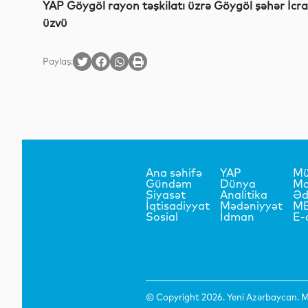
YAP Göygöl rayon təşkilatı üzrə Göygöl şəhər İcra
üzvü
Paylaş:
Ana səhifə
YAP
Mü
Gündəm
Dünya
Ma
Siyasət
Analitika
Əd
İqtisadiyyat
Mədəniyyət
M
Sosial
İdman
E-
© Copyright 2026. Yeni Azərbaycan. Mü