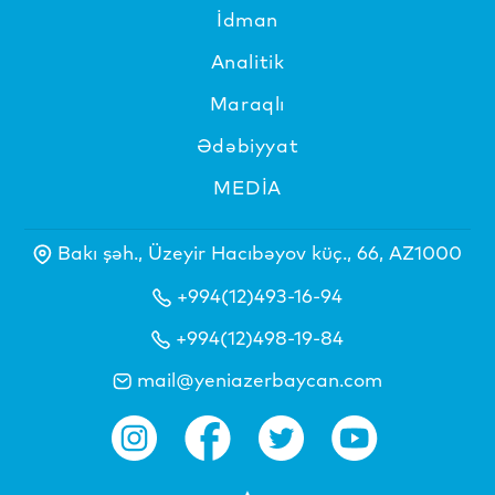
İdman
Analitik
Maraqlı
Ədəbiyyat
MEDİA
Bakı şəh., Üzeyir Hacıbəyov küç., 66, AZ1000
+994(12)493-16-94
+994(12)498-19-84
mail@yeniazerbaycan.com