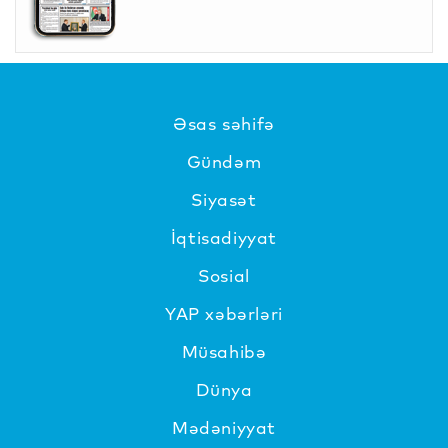
Əsas səhifə
Gündəm
Siyasət
İqtisadiyyat
Sosial
YAP xəbərləri
Müsahibə
Dünya
Mədəniyyat