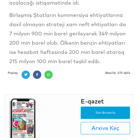
azalacağı istiqamətində idi.
Birləşmiş Ştatların kommersiya ehtiyatlarına
daxil olmayan strateji xam neft ehtiyatları da
7 milyon 900 min barel geriləyərək 349 milyon
200 min barel olub. Ölkənin benzin ehtiyatları
isə hesabat həftəsində 200 min barel ataraq
215 milyon 100 min barel təşkil edib.
Paylaş:
Baxılıb: 373 dəfə
E-qəzet
Son Buraxılış
Arxivə Keç