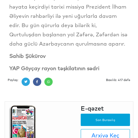
həyata keçirdiyi tarixi missiya Prezident İlham
Əliyevin rəhbərliyi ilə yeni uğurlarla davam
edir. Bu gün qürurla deyə bilərik ki,
Qurtuluşdan başlanan yol Zəfərə, Zəfərdən isə
daha güclü Azərbaycanın qurulmasına aparır.
Sahib Şükürov
YAP Göyçay rayon təşkilatının sədri
Paylaş:
Baxılıb: 417 dəfə
E-qəzet
Son Buraxılış
Arxivə Keç