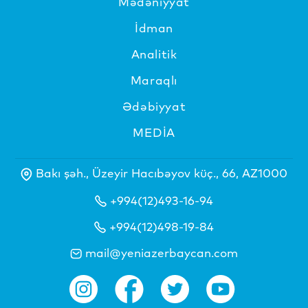
Mədəniyyat
İdman
Analitik
Maraqlı
Ədəbiyyat
MEDİA
Bakı şəh., Üzeyir Hacıbəyov küç., 66, AZ1000
+994(12)493-16-94
+994(12)498-19-84
mail@yeniazerbaycan.com