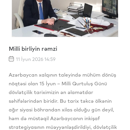
Milli birliyin rəmzi
11 İyun 2026 14:59
Azərbaycan xalqının taleyində mühüm dönüş
nöqtəsi olan 15 İyun – Milli Qurtuluş Günü
dövlətçilik tariximizin ən əlamətdar
səhifələrindən biridir. Bu tarix təkcə ölkənin
ağır siyasi böhrandan xilas olduğu gün deyil,
həm də müstəqil Azərbaycanın inkişaf
strategiyasının müəyyənləşdirildiyi, dövlətçilik