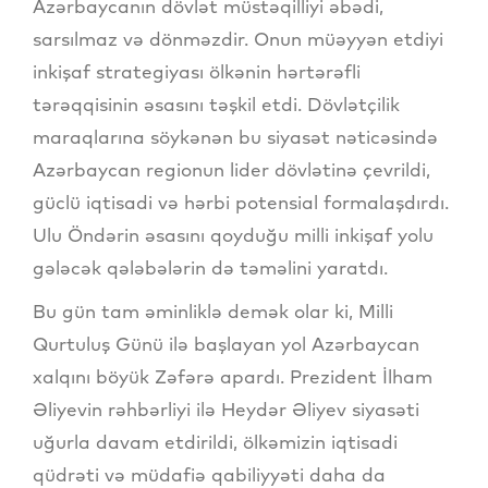
Azərbaycanın dövlət müstəqilliyi əbədi,
sarsılmaz və dönməzdir. Onun müəyyən etdiyi
inkişaf strategiyası ölkənin hərtərəfli
tərəqqisinin əsasını təşkil etdi. Dövlətçilik
maraqlarına söykənən bu siyasət nəticəsində
Azərbaycan regionun lider dövlətinə çevrildi,
güclü iqtisadi və hərbi potensial formalaşdırdı.
Ulu Öndərin əsasını qoyduğu milli inkişaf yolu
gələcək qələbələrin də təməlini yaratdı.
Bu gün tam əminliklə demək olar ki, Milli
Qurtuluş Günü ilə başlayan yol Azərbaycan
xalqını böyük Zəfərə apardı. Prezident İlham
Əliyevin rəhbərliyi ilə Heydər Əliyev siyasəti
uğurla davam etdirildi, ölkəmizin iqtisadi
qüdrəti və müdafiə qabiliyyəti daha da