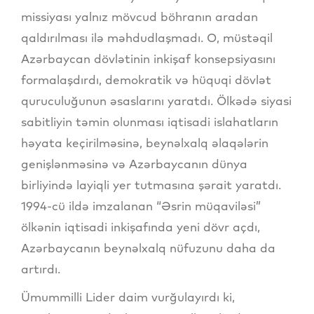
missiyası yalnız mövcud böhranın aradan
qaldırılması ilə məhdudlaşmadı. O, müstəqil
Azərbaycan dövlətinin inkişaf konsepsiyasını
formalaşdırdı, demokratik və hüquqi dövlət
quruculuğunun əsaslarını yaratdı. Ölkədə siyasi
sabitliyin təmin olunması iqtisadi islahatların
həyata keçirilməsinə, beynəlxalq əlaqələrin
genişlənməsinə və Azərbaycanın dünya
birliyində layiqli yer tutmasına şərait yaratdı.
1994-cü ildə imzalanan “Əsrin müqaviləsi”
ölkənin iqtisadi inkişafında yeni dövr açdı,
Azərbaycanın beynəlxalq nüfuzunu daha da
artırdı.
Ümummilli Lider daim vurğulayırdı ki,