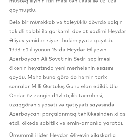
müstəqilliyinin itirilməsi təhlükəsi ilə üz-üzə
qoymuşdu.
Belə bir mürəkkəb və taleyüklü dövrdə xalqın
təkidli tələbi ilə görkəmli dövlət xadimi Heydər
Əliyev yenidən siyasi hakimiyyətə qayıtdı.
1993-cü il iyunun 15-də Heydər Əliyevin
Azərbaycan Ali Sovetinin Sədri seçilməsi
ölkənin həyatında yeni mərhələnin əsasını
qoydu. Məhz buna görə də həmin tarix
sonralar Milli Qurtuluş Günü elan edildi. Ulu
Öndər öz zəngin dövlətçilik təcrübəsi,
uzaqgörən siyasəti və qətiyyəti sayəsində
Azərbaycanı parçalanmaq təhlükəsindən xilas
etdi, ölkədə sabitlik və əmin-amanlıq yaratdı.
Ümummilli lider Heydər Əliyevin xilaskarlıq