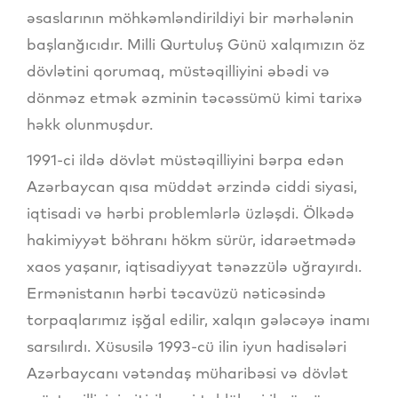
əsaslarının möhkəmləndirildiyi bir mərhələnin
başlanğıcıdır. Milli Qurtuluş Günü xalqımızın öz
dövlətini qorumaq, müstəqilliyini əbədi və
dönməz etmək əzminin təcəssümü kimi tarixə
həkk olunmuşdur.
1991-ci ildə dövlət müstəqilliyini bərpa edən
Azərbaycan qısa müddət ərzində ciddi siyasi,
iqtisadi və hərbi problemlərlə üzləşdi. Ölkədə
hakimiyyət böhranı hökm sürür, idarəetmədə
xaos yaşanır, iqtisadiyyat tənəzzülə uğrayırdı.
Ermənistanın hərbi təcavüzü nəticəsində
torpaqlarımız işğal edilir, xalqın gələcəyə inamı
sarsılırdı. Xüsusilə 1993-cü ilin iyun hadisələri
Azərbaycanı vətəndaş müharibəsi və dövlət