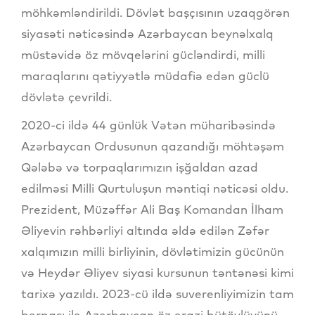
möhkəmləndirildi. Dövlət başçısının uzaqgörən
siyasəti nəticəsində Azərbaycan beynəlxalq
müstəvidə öz mövqelərini gücləndirdi, milli
maraqlarını qətiyyətlə müdafiə edən güclü
dövlətə çevrildi.
2020-ci ildə 44 günlük Vətən müharibəsində
Azərbaycan Ordusunun qazandığı möhtəşəm
Qələbə və torpaqlarımızın işğaldan azad
edilməsi Milli Qurtuluşun məntiqi nəticəsi oldu.
Prezident, Müzəffər Ali Baş Komandan İlham
Əliyevin rəhbərliyi altında əldə edilən Zəfər
xalqımızın milli birliyinin, dövlətimizin gücünün
və Heydər Əliyev siyasi kursunun təntənəsi kimi
tarixə yazıldı. 2023-cü ildə suverenliyimizin tam
bərpası ilə Azərbaycan öz ərazi bütövlüyünü