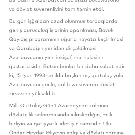
və dövlət suverenliyini tam təmin etdi.
Bu gün işğaldan azad olunmuş torpaqlarda
geniş quruculuq işlərinin aparılması, Böyük
Qayıdış proqramının uğurla həyata keçirilməsi
və Qarabağın yenidən dirçəldilməsi
Azərbaycanın yeni inkişaf mərhələsinin
göstəricisidir. Bütün bunlar bir daha sübut edir
ki, 15 İyun 1993-cü ildə başlanmış qurtuluş yolu
Azərbaycanı güclü, qalib və suveren dövlət
zirvəsinə yüksəldib.
Milli Qurtuluş Günü Azərbaycan xalqının
dövlətçilik salnaməsində xilaskarlığın, milli
birliyin və qətiyyətli liderliyin rəmzidir. Ulu
Öndər Heydər Əliyevin xalqı və dövləti naminə