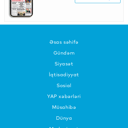
Əsas səhifə
Gündəm
Siyasət
İqtisadiyyat
Sosial
YAP xəbərləri
Müsahibə
Dünya