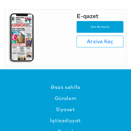
E-qəzet
Son Buraxılış
Arxivə Keç
Əsas səhifə
Gündəm
Siyasət
İqtisadiyyat