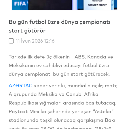
Bu gün futbol üzrə dünya çempionatı
start götürür
11 İyun 2026 12:16
Tarixdə ilk dəfə üç ölkənin - ABŞ, Kanada və
Meksikanın ev sahibliyi edəcəyi futbol üzrə
dünya çempionatı bu gün start götürəcək.
AZƏRTAC
xəbər verir ki, mundialın açılış matçı
A qrupunda Meksika və Cənubi Afrika
Respublikası yığmaları arasında baş tutacaq.
Paytaxt Mexiko şəhərində yerləşən “Asteka”
stadionunda təşkil olunacaq qarşılaşma Bakı
vaxtı ilə saat 23:00-da başlayacaq. Görüşü