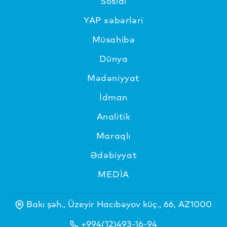
Sosial
YAP xəbərləri
Müsahibə
Dünya
Mədəniyyat
İdman
Analitik
Maraqlı
Ədəbiyyat
MEDİA
Bakı şəh., Üzeyir Hacıbəyov küç., 66, AZ1000
+994(12)493-16-94