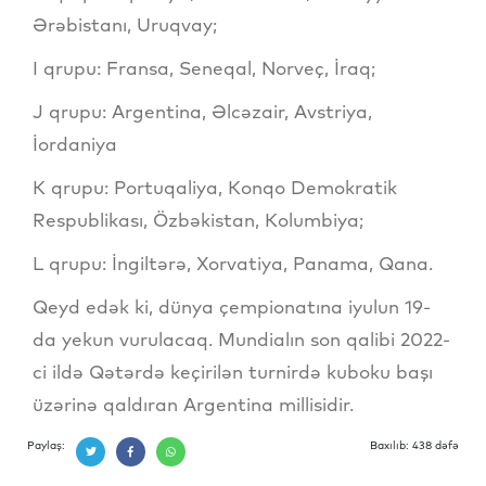
Ərəbistanı, Uruqvay;
I qrupu: Fransa, Seneqal, Norveç, İraq;
J qrupu: Argentina, Əlcəzair, Avstriya,
İordaniya
K qrupu: Portuqaliya, Konqo Demokratik
Respublikası, Özbəkistan, Kolumbiya;
L qrupu: İngiltərə, Xorvatiya, Panama, Qana.
Qeyd edək ki, dünya çempionatına iyulun 19-
da yekun vurulacaq. Mundialın son qalibi 2022-
ci ildə Qətərdə keçirilən turnirdə kuboku başı
üzərinə qaldıran Argentina millisidir.
Paylaş:
Baxılıb: 438 dəfə