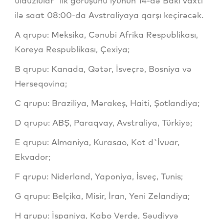
ulduzlular” ilk görüşünü iyunun 14-də Bakı vaxtı
ilə saat 08:00-da Avstraliyaya qarşı keçirəcək.
A qrupu: Meksika, Cənubi Afrika Respublikası,
Koreya Respublikası, Çexiya;
B qrupu: Kanada, Qətər, İsveçrə, Bosniya və
Herseqovina;
C qrupu: Braziliya, Mərakeş, Haiti, Şotlandiya;
D qrupu: ABŞ, Paraqvay, Avstraliya, Türkiyə;
E qrupu: Almaniya, Kurasao, Kot d`İvuar,
Ekvador;
F qrupu: Niderland, Yaponiya, İsveç, Tunis;
G qrupu: Belçika, Misir, İran, Yeni Zelandiya;
H qrupu: İspaniya, Kabo Verde, Səudiyyə