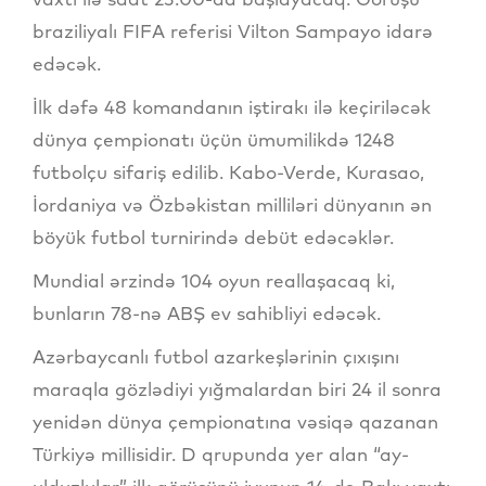
braziliyalı FIFA referisi Vilton Sampayo idarə
edəcək.
İlk dəfə 48 komandanın iştirakı ilə keçiriləcək
dünya çempionatı üçün ümumilikdə 1248
futbolçu sifariş edilib. Kabo-Verde, Kurasao,
İordaniya və Özbəkistan milliləri dünyanın ən
böyük futbol turnirində debüt edəcəklər.
Mundial ərzində 104 oyun reallaşacaq ki,
bunların 78-nə ABŞ ev sahibliyi edəcək.
Azərbaycanlı futbol azarkeşlərinin çıxışını
maraqla gözlədiyi yığmalardan biri 24 il sonra
yenidən dünya çempionatına vəsiqə qazanan
Türkiyə millisidir. D qrupunda yer alan “ay-