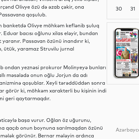
ərçənd Olivye özü də əzab çəkir, ona
30
31
ə Passavana qoşulub.
lən banketdə Olivye möhkəm keflənib şuluq
Siyasət
r. Eduar bacısı oğlunu xilas eləyir, bundan
yaranır. Passavan özünü inandırır ki,
ib, ütük, yaramaz Struvilu jurnal
Dünya
 ondan yeznəsi prokuror Molinyeyə bunları
qallı məsələdə onun oğlu Jorjun da adı
mexanizminə qoşublar. Xeyli tərəddüddən sonra
r görür ki, möhkəm xarakterli bu kişinin indi
Dünya
ini geri qaytarmaqdır.
əticəylə başa vurur. Oğlan öz uğurunu,
Dünya
anına qaçıb onun boynuna sarılmaqdan özünü
Azərbayca
mələk görünür. Bernar mələyin ardınca