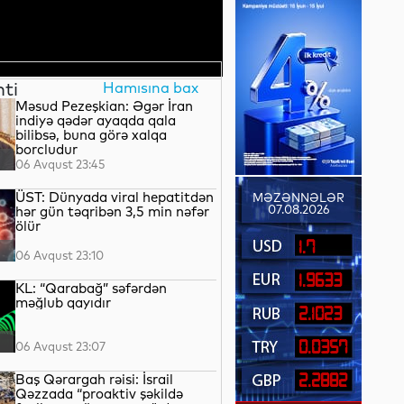
nti
Hamısına bax
Məsud Pezeşkian: Əgər İran
indiyə qədər ayaqda qala
bilibsə, buna görə xalqa
borcludur
06 Avqust 23:45
ÜST: Dünyada viral hepatitdən
MƏZƏNNƏLƏR
07.08.2026
hər gün təqribən 3,5 min nəfər
ölür
1.7
06 Avqust 23:10
1.9633
KL: “Qarabağ” səfərdən
məğlub qayıdır
2.1023
0.0357
06 Avqust 23:07
Baş Qərargah rəisi: İsrail
2.2882
Qəzzada “proaktiv şəkildə