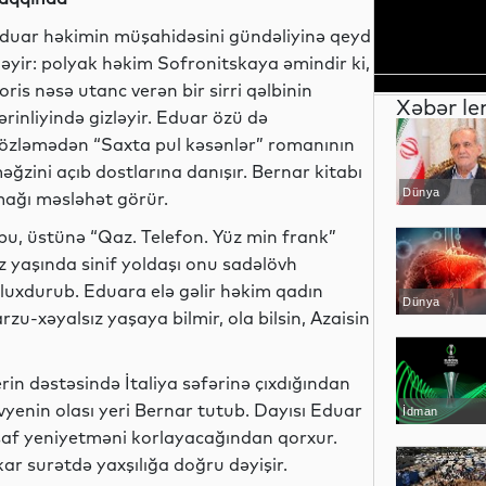
duar həkimin müşahidəsini gündəliyinə qeyd
ləyir: polyak həkim Sofronitskaya əmindir ki,
oris nəsə utanc verən bir sirri qəlbinin
Xəbər le
ərinliyində gizləyir. Eduar özü də
özləmədən “Saxta pul kəsənlər” romanının
əğzini açıb dostlarına danışır. Bernar kitabı
Dünya
ağı məsləhət görür.
 bu, üstünə “Qaz. Telefon. Yüz min frank”
uz yaşında sinif yoldaşı onu sadəlövh
oluxdurub. Eduara elə gəlir həkim qadın
Dünya
rzu-xəyalsız yaşaya bilmir, ola bilsin, Azaisin
in dəstəsində İtaliya səfərinə çıxdığından
ivyenin olası yeri Bernar tutub. Dayısı Eduar
İdman
, saf yeniyetməni korlayacağından qorxur.
r surətdə yaxşılığa doğru dəyişir.