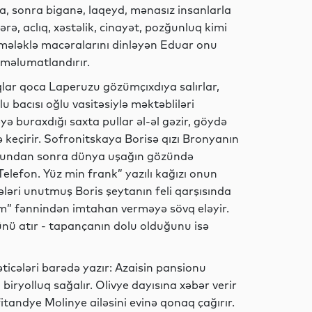
na, sonra biganə, laqeyd, mənasız insanlarla
rə, aclıq, xəstəlik, cinayət, pozğunluq kimi
İdman
n mələklə macəralarını dinləyən Eduar onu
 məlumatlandırır.
lar qoca Laperuzu gözümçıxdıya salırlar,
 bacısı oğlu vasitəsiylə məktəbliləri
İqtisadiyyat
 buraxdığı saxta pullar əl-əl gəzir, göydə
lə keçirir. Sofronitskaya Borisə qızı Bronyanın
. Bundan sonra dünya uşağın gözündə
elefon. Yüz min frank” yazılı kağızı onun
İqtisadiyyat
ələri unutmuş Boris şeytanın feli qarşısında
dam” fənnindən imtahan verməyə sövq eləyir.
nü atır - tapançanın dolu olduğunu isə
İqtisadiyyat
əticələri barədə yazır: Azaisin pansionu
biryolluq sağalır. Olivye dayısına xəbər verir
itandye Molinye ailəsini evinə qonaq çağırır.