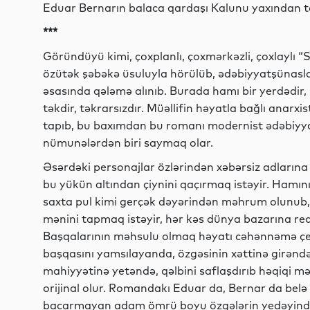
Eduar Bernarın balaca qardaşı Kalunu yaxından ta
***
Göründüyü kimi, çoxplanlı, çoxmərkəzli, çoxlaylı 
özütək şəbəkə üsuluyla hörülüb, ədəbiyyatşünasl
əsasında qələmə alınıb. Burada hamı bir yerdədir, 
təkdir, təkrarsızdır. Müəllifin həyatla bağlı anar
tapıb, bu baxımdan bu romanı modernist ədəbiyy
nümunələrdən biri saymaq olar.
Əsərdəki personajlar özlərindən xəbərsiz adlarına y
bu yükün altından çiynini qaçırmaq istəyir. Hamını
saxta pul kimi gerçək dəyərindən məhrum olunub, 
mənini tapmaq istəyir, hər kəs dünya bazarına real
Başqalarının məhsulu olmaq həyatı cəhənnəmə çevi
başqasını yamsılayanda, özgəsinin xəttinə girəndə
mahiyyətinə yetəndə, qəlbini saflaşdırıb həqiqi 
orijinal olur. Romandakı Eduar da, Bernar da belə bi
bacarmayan adam ömrü boyu özgələrin yedəyin