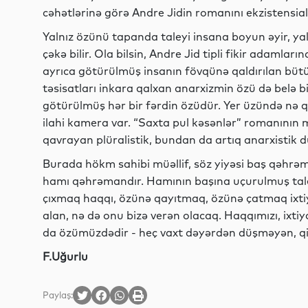
cəhətlərinə görə Andre Jidin romanını ekzistensiali
Yalnız özünü tapanda taleyi insana boyun əyir, y
çəkə bilir. Ola bilsin, Andre Jid tipli fikir adamla
ayrıca götürülmüş insanın fövqünə qaldırılan bütü
təsisatları inkara qalxan anarxizmin özü də belə b
götürülmüş hər bir fərdin özüdür. Yer üzündə nə q
ilahi kamera var. “Saxta pul kəsənlər” romanının
qavrayan plüralistik, bundan da artıq anarxistik
Burada hökm sahibi müəllif, söz yiyəsi baş qəhr
hamı qəhrəmandır. Hamının başına uçurulmuş taley
çıxmaq haqqı, özünə qayıtmaq, özünə çatmaq ixtiyar
alan, nə də onu bizə verən olacaq. Haqqımızı, ixtiy
da özümüzdədir - heç vaxt dəyərdən düşməyən, qiym
F.Uğurlu
Paylaş: