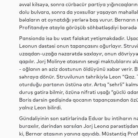
əvvəl kilsəyə, sonra cürbəcür partiya yığıncaqları
dolu bulvara, sonra da yoxsullar yaşayan məhəllələ
bəlaların at oynatdığı yerlərə baş vurur. Bernarı
Profitandye atayla görüşüb söhbətləşdiyi barədə
Pansionda isə bu vaxt fəlakət yetişməkdədir. Uşaq
Leonun dəstəsi onun tapançasını oğurlayır. Struvilu
uzaqdan-uzağa nəzarətdə saxlayır, onun dövriyyəyə
qapılır. Jorj Molinye atasının sevgi məktublarını ə
- oğlanın ən əziz dostunun öldüyünü xəbər verir
səhraya dönür. Struvilunun təhrikiylə Leon “Qaz. T
oturduğu partanın üstünə atır. Artıq “sehrli” kəlm
duruş gətirə bilmir, özünə nifrəti uşağı “güclü a
Boris dərsin gedişində qocanın tapançasından özü
yalnız Leon bilirdi.
Gündəliyinin son sətirlərində Eduar bu intiharın n
buraxılır, dərindən sarsılan Jorj Leona pərəstişdən 
ki, Bernar atasının yanına qayıdıb. Müstəntiq Prof