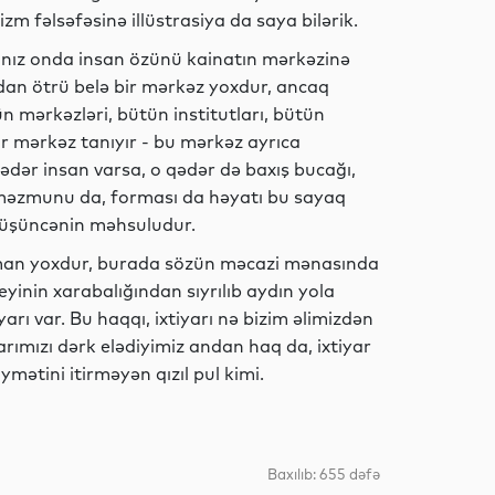
zm fəlsəfəsinə illüstrasiya da saya bilərik.
alnız onda insan özünü kainatın mərkəzinə
Elm
rından ötrü belə bir mərkəz yoxdur, ancaq
n mərkəzləri, bütün institutları, bütün
ir mərkəz tanıyır - bu mərkəz ayrıca
ədər insan varsa, o qədər də baxış bucağı,
Sosial
 məzmunu da, forması da həyatı bu sayaq
 düşüncənin məhsuludur.
əman yoxdur, burada sözün məcazi mənasında
inin xarabalığından sıyrılıb aydın yola
İqtisadiyyat
ı var. Bu haqqı, ixtiyarı nə bizim əlimizdən
arımızı dərk elədiyimiz andan haq da, ixtiyar
ətini itirməyən qızıl pul kimi.
Elm
Baxılıb: 655 dəfə