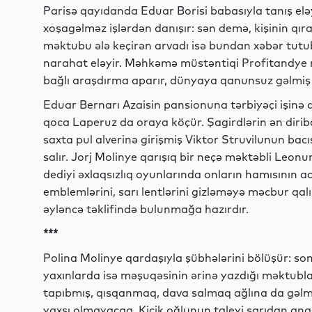
Parisə qayıdanda Eduar Borisi babasıyla tanış elə
xoşagəlməz işlərdən danışır: sən demə, kişinin qır
məktubu ələ keçirən arvadı isə bundan xəbər tutu
narahat eləyir. Məhkəmə müstəntiqi Profitandye m
bağlı araşdırma aparır, dünyaya qanunsuz gəlmiş 
Eduar Bernarı Azaisin pansionuna tərbiyəçi işinə 
qoca Laperuz da oraya köçür. Şagirdlərin ən diri
saxta pul alverinə girişmiş Viktor Struvilunun ba
salır. Jorj Molinye qarışıq bir neçə məktəbli Leo
dediyi əxlaqsızlıq oyunlarında onların hamısının ad
emblemlərini, sarı lentlərini gizləməyə məcbur qa
əyləncə təklifində bulunmağa hazırdır.
***
Polina Molinye qardaşıyla şübhələrini bölüşür: son 
yaxınlarda isə məşuqəsinin ərinə yazdığı məktubla
tapıbmış, qısqanmaq, dava salmaq ağlına da gəlmə
yaxşı olmayacaq. Kiçik oğlunun taleyi sarıdan ana 