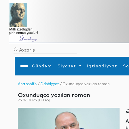
Gündəm
Siyasət
İqtisadiyyat
So
Ana səhifə
/
Ədəbiyyat
/ Oxunduqca yazılan roman
Ana səhifə
Ədəbiyyat
Siyasət
Sosial
Dün
Oxunduqca yazılan roman
Gündəm
MEDİA
Xarici siyasət
Turizm
İqtisadiyyat
Daxili siyasət
Elm
25.06.2025 [08:45]
YAP
Din
Analitika
Hadisə
Ə
Mədəniyyət
Diaspor
Müsahibə
A
h