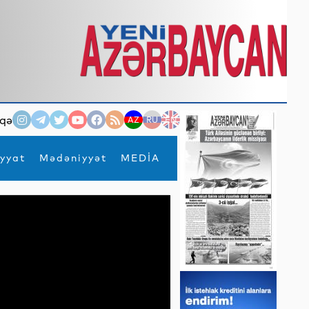
qə
AZ
RU
EN
yyat
Mədəniyyət
MEDİA
×