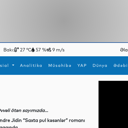
Bakı:
27 °C
57 %
9 m/s
Əla
sial
Analitika
Müsahibə
YAP
Dünya
Ədəbi
ya
İdman
Maraqlı
İdman
Yeni texnologiyalar
vvəli ötən sayımızda...
ndre Jidin “Saxta pul kəsənlər” romanı
aqqında