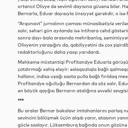
ortancıl Olivye də sevimli dayısına güvənə bilər. H
Bernarla, Eduar dayısıyla ünsiyyət gərəkdir, o is
“Arqonavt” jurnalının çıxması münasibətiylə veri
salır, səhəri gün ayılanda isə intihara cəhd göstəri
sonra dayı-bala arasında mehribanlıq, səmimiyyət 
Olivyenin yaraşığını da, qabiliyyətini də çox şişird
redaktorluğunu daha yaxşı yarıdardı.
Məhkəmə müstəntiqi Profitandye Eduarla görüşüb
çatdırmağı xahiş eləyir: əxlaqsızlıqla bağlı qalma
hallanır, indisə uşağı saxta pulla bağlı fırıldaq 
Profitandye oğulluğu Bernardan da söz salır, Edua
ən böyük qayğısı Bernarın atalığına əvvəlki sevgis
***
Bu aralar Bernar bakalavr imtahanlarını parlaq n
sevincini bölüşmək üçün alışıb yanır, atasının y
güclə saxlayır. Lüksemburq bağında onun gözünə 