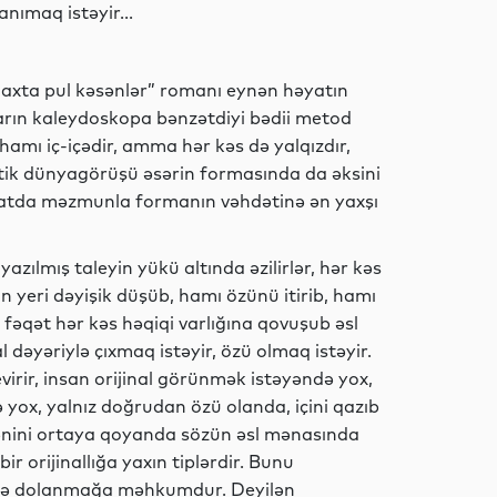
Siyasət
nımaq istəyir...
“Saxta pul kəsənlər” romanı eynən həyatın
arın kaleydoskopa bənzətdiyi bədii metod
İdman
hamı iç-içədir, amma hər kəs də yalqızdır,
xistik dünyagörüşü əsərin formasında da əksini
atda məzmunla formanın vəhdətinə ən yaxşı
Elm
azılmış taleyin yükü altında əzilirlər, hər kəs
n yeri dəyişik düşüb, hamı özünü itirib, hamı
fəqət hər kəs həqiqi varlığına qovuşub əsl
Dünya
 dəyəriylə çıxmaq istəyir, özü olmaq istəyir.
rir, insan orijinal görünmək istəyəndə yox,
 yox, yalnız doğrudan özü olanda, içini qazıb
mənini ortaya qoyanda sözün əsl mənasında
İqtisadiyyat
r orijinallığa yaxın tiplərdir. Bunu
də dolanmağa məhkumdur. Deyilən