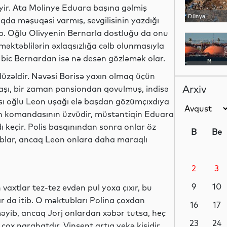
yir. Ata Molinye Eduara başına gəlmiş
Dünya
aqda məşuqəsi varmış, sevgilisinin yazdığı
b. Oğlu Olivyenin Bernarla dostluğu da onu
əktəblilərin əxlaqsızlığa cəlb olunmasıyla
bic Bernardan isə nə desən gözləmək olar.
Dünya
düzəldir. Nəvəsi Borisə yaxın olmaq üçün
Arxiv
başı, bir zaman pansiondan qovulmuş, indisə
cısı oğlu Leon uşağı elə başdan gözümçıxdıya
nun komandasının üzvüdir, müstəntiqin Eduara
Dünya
ı keçir. Polis basqınından sonra onlar öz
B
Be
lıblar, ancaq Leon onlara daha maraqlı
2
3
Dünya
9
10
vaxtlar tez-tez evdən pul yoxa çıxır, bu
r da itib. O məktubları Polina çoxdan
16
17
yib, ancaq Jorj onlardan xəbər tutsa, heç
Siyasət
23
24
çox narahatdır, Vinsent artıq yekə kişidir,