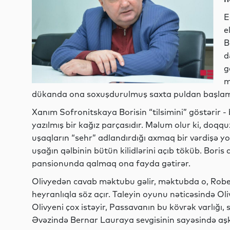
E
e
B
d
g
m
dükanda ona soxuşdurulmuş saxta puldan başlam
Xanım Sofronitskaya Borisin “tilsimini” göstərir -
yazılmış bir kağız parçasıdır. Məlum olur ki, doqq
uşaqların “sehr” adlandırdığı axmaq bir vərdişə y
uşağın qəlbinin bütün kilidlərini açıb töküb. Boris a
pansionunda qalmaq ona fayda gətirər.
Olivyedən cavab məktubu gəlir, məktubda o, Rober
heyranlıqla söz açır. Taleyin oyunu nəticəsində Ol
Olivyeni çox istəyir, Passavanın bu kövrək varlığı
Əvəzində Bernar Lauraya sevgisinin sayəsində aşka