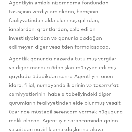
Agentliyin əmlakı nizamnamə fondundan,
təsisçinin verdiyi əmlakdan, həmçinin
fəaliyyətindən əldə olunmuş gəlirdən,
ianələrdən, qrantlardan, cəlb edilən
investisiyalardan və qanunla qadağan
edilməyən digər vəsaitdən formalaşacaq.
Agentlik qanunda nəzərdə tutulmuş vergiləri
və digər məcburi ödənişləri müəyyən edilmiş
qaydada ödədikdən sonra Agentliyin, onun
idarə, filial, nümayəndəliklərinin və təsərrüfat
cəmiyyətlərinin, habelə tabeliyindəki digər
qurumların fəaliyyətindən əldə olunmuş vəsait
üzərində müstəqil sərəncam vermək hüququna
malik olacaq. Agentliyin sərəncamında qalan
vəsaitdən nazirlik əməkdaşlarına əlavə