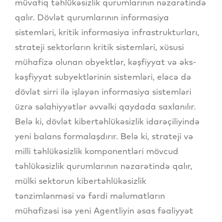
müvafiq təhlükəsizlik qurumlarının nəzarətində
qalır. Dövlət qurumlarının informasiya
sistemləri, kritik informasiya infrastrukturları,
strateji sektorların kritik sistemləri, xüsusi
mühafizə olunan obyektlər, kəşfiyyat və əks-
kəşfiyyat subyektlərinin sistemləri, eləcə də
dövlət sirri ilə işləyən informasiya sistemləri
üzrə səlahiyyətlər əvvəlki qaydada saxlanılır.
Belə ki, dövlət kibertəhlükəsizlik idarəçiliyində
yeni balans formalaşdırır. Belə ki, strateji və
milli təhlükəsizlik komponentləri mövcud
təhlükəsizlik qurumlarının nəzarətində qalır,
mülki sektorun kibertəhlükəsizlik
tənzimlənməsi və fərdi məlumatların
mühafizəsi isə yeni Agentliyin əsas fəaliyyət