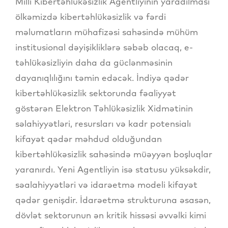
Milli Kibertəhlükəsizlik Agentliyinin yaradılması
ölkəmizdə kibertəhlükəsizlik və fərdi
məlumatların mühafizəsi sahəsində mühüm
institusional dəyişikliklərə səbəb olacaq, e-
təhlükəsizliyin daha da güclənməsinin
dayanıqlılığını təmin edəcək. İndiyə qədər
kibertəhlükəsizlik sektorunda fəaliyyət
göstərən Elektron Təhlükəsizlik Xidmətinin
səlahiyyətləri, resursları və kadr potensialı
kifayət qədər məhdud olduğundan
kibertəhlükəsizlik sahəsində müəyyən boşluqlar
yaranırdı. Yeni Agentliyin isə statusu yüksəkdir,
səalahiyyətləri və idarəetmə modeli kifayət
qədər genişdir. İdarəetmə strukturuna əsasən,
dövlət sektorunun ən kritik hissəsi əvvəlki kimi