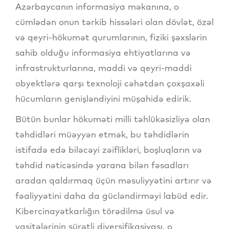
Azərbaycanın informasiya məkanına, o
cümlədən onun tərkib hissələri olan dövlət, özəl
və qeyri-hökumət qurumlarının, fiziki şəxslərin
sahib olduğu informasiya ehtiyatlarına və
infrastrukturlarına, maddi və qeyri-maddi
obyektlərə qarşı texnoloji cəhətdən çoxşaxəli
hücumların genişləndiyini müşahidə edirik.
Bütün bunlar hökuməti milli təhlükəsizliyə olan
təhdidləri müəyyən etmək, bu təhdidlərin
istifadə edə biləcəyi zəiflikləri, boşluqların və
təhdid nəticəsində yarana bilən fəsadları
aradan qaldırmaq üçün məsuliyyətini artırır və
fəaliyyətini daha da gücləndirməyi labüd edir.
Kibercinayətkarlığın törədilmə üsul və
vasitələrinin sürətli diversifikasiyası, o