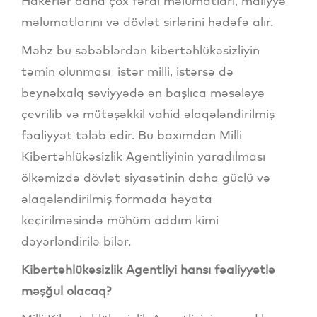
Hakerlər daha çox fərdi məlumatları, maliyyə
məlumatlarını və dövlət sirlərini hədəfə alır.
Məhz bu səbəblərdən kibertəhlükəsizliyin
təmin olunması istər milli, istərsə də
beynəlxalq səviyyədə ən başlıca məsələyə
çevrilib və mütəşəkkil vahid əlaqələndirilmiş
fəaliyyət tələb edir. Bu baxımdan Milli
Kibertəhlükəsizlik Agentliyinin yaradılması
ölkəmizdə dövlət siyasətinin daha güclü və
əlaqələndirilmiş formada həyata
keçirilməsində mühüm addım kimi
dəyərləndirilə bilər.
Kibertəhlükəsizlik Agentliyi hansı fəaliyyətlə
məşğul olacaq?