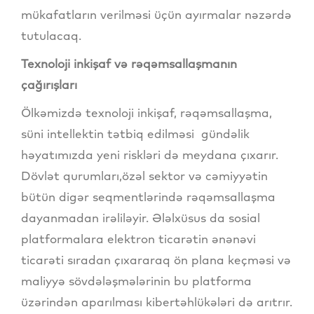
mükafatların verilməsi üçün ayırmalar nəzərdə
tutulacaq.
Texnoloji inkişaf və rəqəmsallaşmanın
çağırışları
Ölkəmizdə texnoloji inkişaf, rəqəmsallaşma,
süni intellektin tətbiq edilməsi gündəlik
həyatımızda yeni riskləri də meydana çıxarır.
Dövlət qurumları,özəl sektor və cəmiyyətin
bütün digər seqmentlərində rəqəmsallaşma
dayanmadan irəliləyir. Ələlxüsus da sosial
platformalara elektron ticarətin ənənəvi
ticarəti sıradan çıxararaq ön plana keçməsi və
maliyyə sövdələşmələrinin bu platforma
üzərindən aparılması kibertəhlükələri də arıtrır.