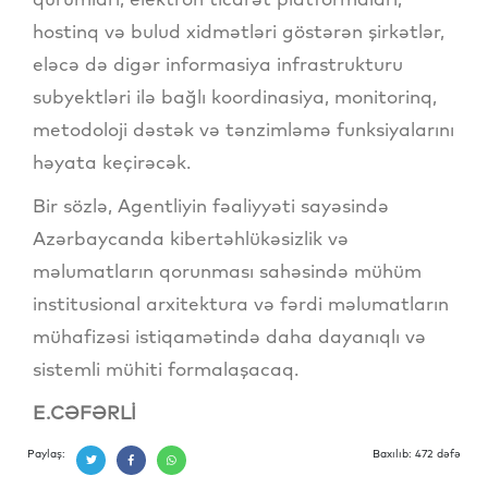
hostinq və bulud xidmətləri göstərən şirkətlər,
eləcə də digər informasiya infrastrukturu
subyektləri ilə bağlı koordinasiya, monitorinq,
metodoloji dəstək və tənzimləmə funksiyalarını
həyata keçirəcək.
Bir sözlə, Agentliyin fəaliyyəti sayəsində
Azərbaycanda kibertəhlükəsizlik və
məlumatların qorunması sahəsində mühüm
institusional arxitektura və fərdi məlumatların
mühafizəsi istiqamətində daha dayanıqlı və
sistemli mühiti formalaşacaq.
E.CƏFƏRLİ
Paylaş:
Baxılıb: 472 dəfə