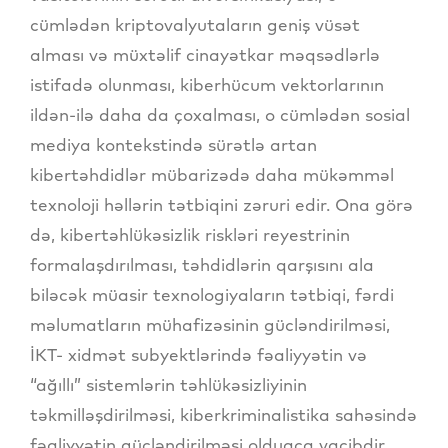
cümlədən kriptovalyutaların geniş vüsət
alması və müxtəlif cinayətkar məqsədlərlə
istifadə olunması, kiberhücum vektorlarının
ildən-ilə daha da çoxalması, o cümlədən sosial
mediya kontekstində sürətlə artan
kibertəhdidlər mübarizədə daha mükəmməl
texnoloji həllərin tətbiqini zəruri edir. Ona görə
də, kibertəhlükəsizlik riskləri reyestrinin
formalaşdırılması, təhdidlərin qarşısını ala
biləcək müasir texnologiyaların tətbiqi, fərdi
məlumatların mühafizəsinin gücləndirilməsi,
İKT- xidmət subyektlərində fəaliyyətin və
“ağıllı” sistemlərin təhlükəsizliyinin
təkmilləşdirilməsi, kiberkriminalistika sahəsində
fəaliyyətin gücləndirilməsi olduqca vacibdir.