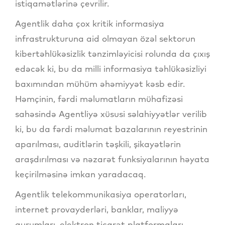
istiqamətlərinə çevrilir.
Agentlik daha çox kritik informasiya
infrastrukturuna aid olmayan özəl sektorun
kibertəhlükəsizlik tənzimləyicisi rolunda da çıxış
edəcək ki, bu da milli informasiya təhlükəsizliyi
baxımından mühüm əhəmiyyət kəsb edir.
Həmçinin, fərdi məlumatların mühafizəsi
sahəsində Agentliyə xüsusi səlahiyyətlər verilib
ki, bu da fərdi məlumat bazalarının reyestrinin
aparılması, auditlərin təşkili, şikayətlərin
araşdırılması və nəzarət funksiyalarının həyata
keçirilməsinə imkan yaradacaq.
Agentlik telekommunikasiya operatorları,
internet provayderləri, banklar, maliyyə
qurumları, elektron ticarət platformaları,