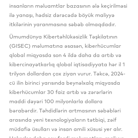
insanların məluamtlar bazasının ələ keçirilməsi
ilə yanaşı, hədsiz dərəcədə böyük maliyyə
itkilərinin yaranmasına səbəb olmaqdadır.
Ümumdünya Kibertəhlükəsizlik Təşkilatının
(GISEC) məlumatına əsasən, kiberhücumlar
qlobal miqyasda son 4 ildə daha da artıb və
kibercinayətkarlıq qlobal iqtisadiyyata hər il 1
trilyon dollardan çox ziyan vurur. Təkcə, 2024-
cü ilin birinci yarısında beynəlxalq miqyasda
kiberhücumlar 30 faiz artıb və zərərlərin
maddi dəyəri 100 milyonlarla dollara
bərabərdir. Təhdidlərin artmasının səbəbləri
arasında yeni texnologiyaların tətbiqi, zəif
müdafiə üsulları və insan amili xüsusi yer alır.