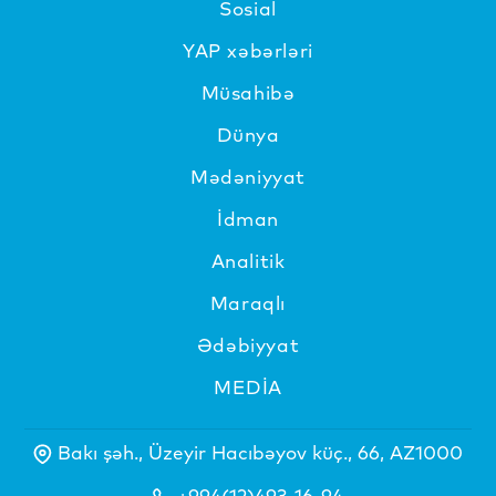
Sosial
YAP xəbərləri
Müsahibə
Dünya
Mədəniyyat
İdman
Analitik
Maraqlı
Ədəbiyyat
MEDİA
Bakı şəh., Üzeyir Hacıbəyov küç., 66, AZ1000
+994(12)493-16-94