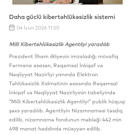
Daha güclü kibertəhlükəsizlik sistemi
04 İyun 2026 11:50
Milli Kibertəhlükəsizlik Agentliyi yaradılıb
Prezident İlham Əliyevin imzaladığı müvafiq
Fərmana əsasən, Rəqəmsal İnkişaf və
Nəqliyyat Nazirliyi yanında Elektron
Təhlükəsizlik Xidmətinin əsasında Rəqəmsal
İnkişaf və Nəqliyyat Nazirliyinin tabeliyində
“Milli Kibertəhlükəsizlik Agentliyi” publik hüquqi
şəxs yaradılıb. Agentliyin Nizamnaməsi təsdiq
edilib, nizamnamə fondunun məbləği 442 min
498 manat həddində müəyyən edilib.