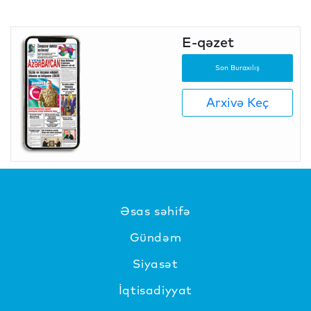
E-qəzet
Son Buraxılış
Arxivə Keç
Əsas səhifə
Gündəm
Siyasət
İqtisadiyyat