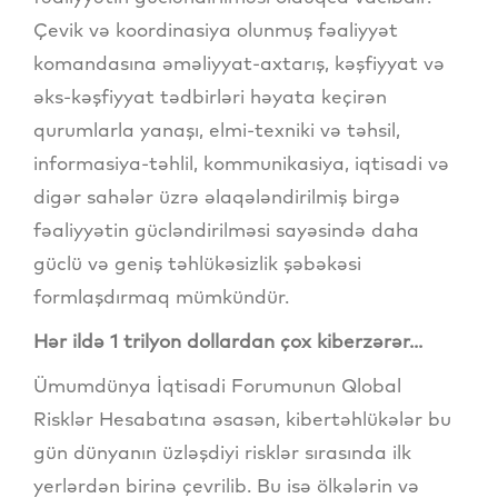
Çevik və koordinasiya olunmuş fəaliyyət
komandasına əməliyyat-axtarış, kəşfiyyat və
əks-kəşfiyyat tədbirləri həyata keçirən
qurumlarla yanaşı, elmi-texniki və təhsil,
informasiya-təhlil, kommunikasiya, iqtisadi və
digər sahələr üzrə əlaqələndirilmiş birgə
fəaliyyətin gücləndirilməsi sayəsində daha
güclü və geniş təhlükəsizlik şəbəkəsi
formlaşdırmaq mümkündür.
Hər ildə 1 trilyon dollardan çox kiberzərər...
Ümumdünya İqtisadi Forumunun Qlobal
Risklər Hesabatına əsasən, kibertəhlükələr bu
gün dünyanın üzləşdiyi risklər sırasında ilk
yerlərdən birinə çevrilib. Bu isə ölkələrin və