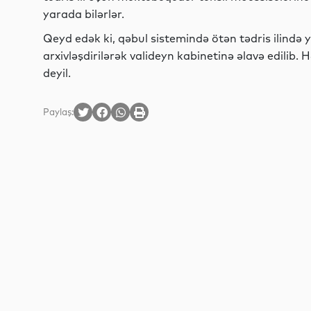
yarada bilərlər.
Qeyd edək ki, qəbul sistemində ötən tədris ilində 
arxivləşdirilərək valideyn kabinetinə əlavə edilib. 
deyil.
Paylaş: