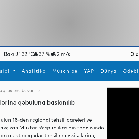
Bakı:
32 °C
37 %
2 m/s
Əla
sial
Analitika
Müsahibə
YAP
Dünya
Ədəbi
ə qəbuluna başlanılıb
ya
İdman
Maraqlı
ərinə qəbuluna başlanılıb
İdman
Yeni texnologiyalar
yulun 18-dən regional təhsil idarələri və
axçıvan Muxtar Respublikasının tabeliyində
lan məktəbəqədər təhsil müəssisələrinə,