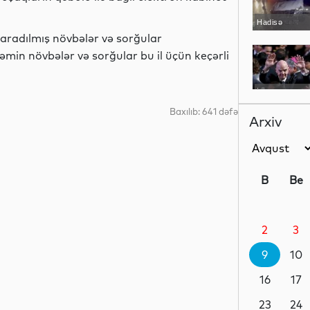
Hadisə
yaradılmış növbələr və sorğular
Həmin növbələr və sorğular bu il üçün keçərli
İdman
Baxılıb: 641 dəfə
Arxiv
Hadisə
B
Be
2
3
Dünya
9
10
16
17
Dünya
23
24