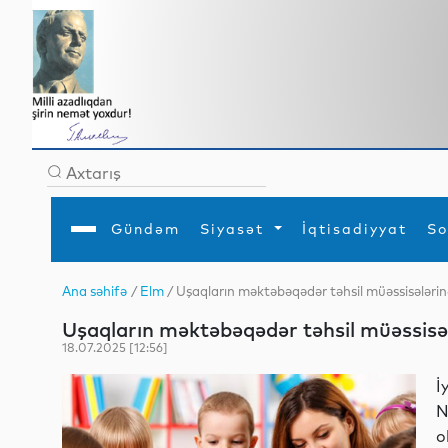
Gündəm
Siyasət
İqtisadiyyat
So
Ana səhifə
/
Elm
/ Uşaqların məktəbəqədər təhsil müəssisələrin
Ana səhifə
Ədəbiyyat
Siyasət
Sosial
Dün
Uşaqların məktəbəqədər təhsil müəssisəl
Gündəm
MEDİA
Xarici siyasət
Turizm
İqtisadiyyat
Daxili siyasət
Elm
18.07.2025 [12:56]
YAP
Din
Analitika
Hadisə
İ
Mədəniyyət
Diaspor
N
Müsahibə
o