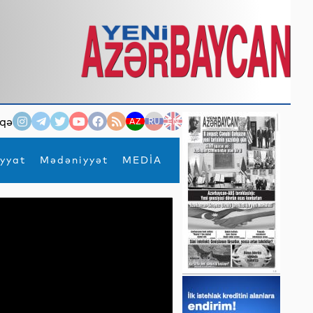
qə
AZ
RU
EN
yyat
Mədəniyyət
MEDİA
×