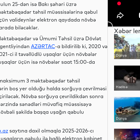
yulun 25-dən isə Bakı şəhəri üzrə
əktəbəqədər təhsil müəssisələrinə qəbul
çün valideynlər elektron qaydada növbə
arada biləcəklər.
Xəbər le
əktəbəqədər və Ümumi Təhsil üzrə Dövlət
gentliyindən
AZƏRTAC
-a bildirilib ki, 2020 və
021-ci il təvəllüdlü uşaqlar üçün növbələr
Dünya
 uşaqlar üçün isə növbələr saat 15:00-da
 maksimum 3 məktəbəqədər təhsil
Hadisə
in boş yer olduğu halda sorğuya çevrilməsi
iriləcək. Növbə sorğuya çevrildikdən sonra
 ərzində sənədləri müvafiq müəssisəyə
növbəli şəkildə başqa uşağın qəbulu
Dünya
.az
saytına daxil olmaqla 2025-2026-cı
 uşaqların qəbulu ilə bağlı elektron kabinet