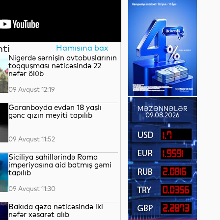
nti
Hamısına bax
Nigerdə sərnişin avtobuslarının
toqquşması nəticəsində 22
nəfər ölüb
09 Avqust 12:19
Goranboyda evdən 18 yaşlı
MƏZƏNNƏLƏR
gənc qızın meyiti tapılıb
09.08.2026
1.7
09 Avqust 11:52
1.9591
Siciliya sahillərində Roma
imperiyasına aid batmış gəmi
2.0816
tapılıb
09 Avqust 11:30
0.0356
Bakıda qəza nəticəsində iki
2.2873
nəfər xəsarət alıb