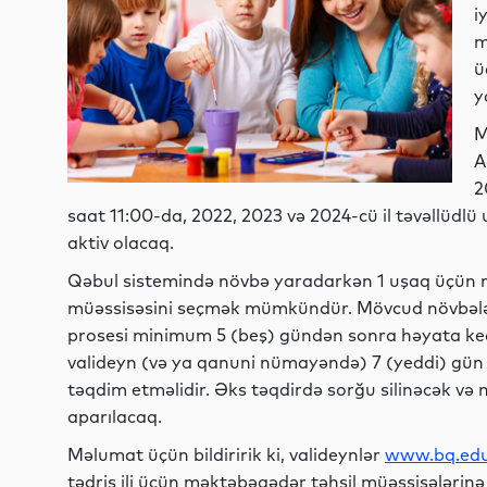
i
m
ü
y
M
A
2
saat 11:00-da, 2022, 2023 və 2024-cü il təvəllüdlü
aktiv olacaq.
Qəbul sistemində növbə yaradarkən 1 uşaq üçün
müəssisəsini seçmək mümkündür. Mövcud növbələr
prosesi minimum 5 (beş) gündən sonra həyata keç
valideyn (və ya qanuni nümayəndə) 7 (yeddi) gün
təqdim etməlidir. Əks təqdirdə sorğu silinəcək və 
aparılacaq.
Məlumat üçün bildiririk ki, valideynlər
www.bq.edu
tədris ili üçün məktəbəqədər təhsil müəssisələrinə