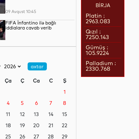
BİRJA
09 Avqust 10:45
Platin :
2963.083
FIFA İnfantino ilə bağlı
iddialara cavab verib
Qızıl :
7250.143
09 Avqust 10:17
Gümüş :
105.9224
Ucarda avtomobilin vurduğu
velosipedçi ölüb
Palladium :
2330.768
09 Avqust 09:59
Ça
Ç
Ca
C
Ş
Belqorod vilayətinə dron
hücumu olub, 13 nəfər
1
yaralanıb
4
5
6
7
8
09 Avqust 09:25
11
12
13
14
15
İraqda qonşu ölkəyə hücum
planlaşdıran qrup üzvləri həbs
18
19
20
21
22
edilib
25
26
27
28
29
09 Avqust 08:50