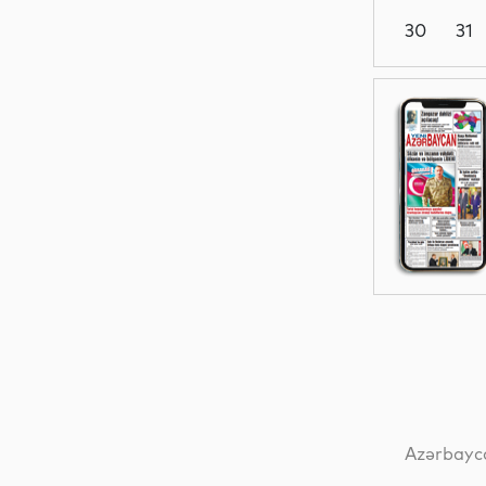
30
31
Siyasət
Dünya
Siyasət
Dünya
Azərbayca