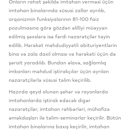
Onların rahat şəkildə imtahan verməsi üçün
imtahan binalarında xüsusi zallar ayrılıb,
orqanizmin funksiyalarının 81-100 faiz
pozulmasına görə gözdən əlilliyi müəyyən
edilmiş şəxslərə isə fərdi nəzarətçilər təyin
edilib. Hərəkət məhdudiyyətli abituriyentlərin
bina və zala daxil olması və hərəkəti üçün də
şərait yaradılıb. Bundan əlavə, sağlamlıq
imkanları məhdud iştirakçılar üçün ayrılan
nəzarətçilərlə xüsusi təlim keçirilib.
Hazırda qeyd olunan şəhər və rayonlarda
imtahanlarda iştirak edəcək digər
nəzarətçilər, imtahan rəhbərləri, mühafizə
əməkdaşları ilə təlim-seminarlar keçirilir. Bütün
imtahan binalarına baxış keçirilir, imtahan