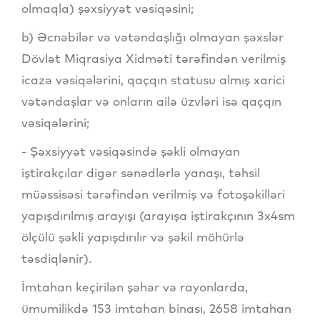
olmaqla) şəxsiyyət vəsiqəsini;
b) Əcnəbilər və vətəndaşlığı olmayan şəxslər
Dövlət Miqrasiya Xidməti tərəfindən verilmiş
icazə vəsiqələrini, qaçqın statusu almış xarici
vətəndaşlar və onların ailə üzvləri isə qaçqın
vəsiqələrini;
- Şəxsiyyət vəsiqəsində şəkli olmayan
iştirakçılar digər sənədlərlə yanaşı, təhsil
müəssisəsi tərəfindən verilmiş və fotoşəkilləri
yapışdırılmış arayışı (arayışa iştirakçının 3x4sm
ölçülü şəkli yapışdırılır və şəkil möhürlə
təsdiqlənir).
İmtahan keçirilən şəhər və rayonlarda,
ümumilikdə 153 imtahan binası, 2658 imtahan