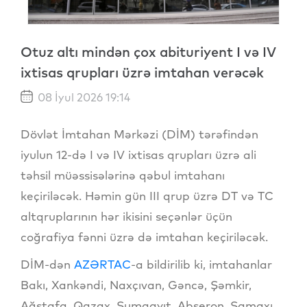
Otuz altı mindən çox abituriyent I və IV
ixtisas qrupları üzrə imtahan verəcək
08 İyul 2026 19:14
Dövlət İmtahan Mərkəzi (DİM) tərəfindən
iyulun 12-də I və IV ixtisas qrupları üzrə ali
təhsil müəssisələrinə qəbul imtahanı
keçiriləcək. Həmin gün III qrup üzrə DT və TC
altqruplarının hər ikisini seçənlər üçün
coğrafiya fənni üzrə də imtahan keçiriləcək.
DİM-dən
AZƏRTAC
-a bildirilib ki, imtahanlar
Bakı, Xankəndi, Naxçıvan, Gəncə, Şəmkir,
Ağstafa, Qazax, Sumqayıt, Abşeron, Şamaxı,