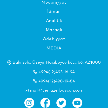
Mədəniyyat
İdman
Analitik
Maraqlı
Ədəbiyyat
MEDİA
Bakı şəh., Üzeyir Hacıbəyov küç., 66, AZ1000
+994(12)493-16-94
+994(12)498-19-84
mail@yeniazerbaycan.com