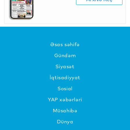
Əsas səhifə
Gündəm
Siyasət
İqtisadiyyat
Sosial
YAP xəbərləri
Müsahibə
Dünya