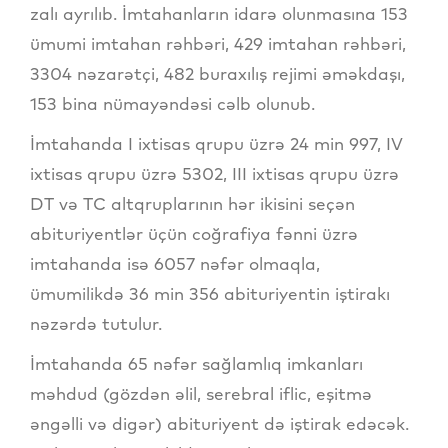
zalı ayrılıb. İmtahanların idarə olunmasına 153
ümumi imtahan rəhbəri, 429 imtahan rəhbəri,
3304 nəzarətçi, 482 buraxılış rejimi əməkdaşı,
153 bina nümayəndəsi cəlb olunub.
İmtahanda I ixtisas qrupu üzrə 24 min 997, IV
ixtisas qrupu üzrə 5302, III ixtisas qrupu üzrə
DT və TC altqruplarının hər ikisini seçən
abituriyentlər üçün coğrafiya fənni üzrə
imtahanda isə 6057 nəfər olmaqla,
ümumilikdə 36 min 356 abituriyentin iştirakı
nəzərdə tutulur.
İmtahanda 65 nəfər sağlamlıq imkanları
məhdud (gözdən əlil, serebral iflic, eşitmə
əngəlli və digər) abituriyent də iştirak edəcək.