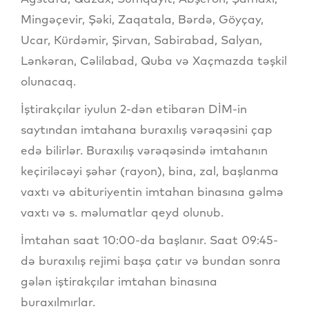
Mingəçevir, Şəki, Zaqatala, Bərdə, Göyçay,
Ucar, Kürdəmir, Şirvan, Sabirabad, Salyan,
Lənkəran, Cəlilabad, Quba və Xaçmazda təşkil
olunacaq.
İştirakçılar iyulun 2-dən etibarən DİM-in
saytından imtahana buraxılış vərəqəsini çap
edə bilirlər. Buraxılış vərəqəsində imtahanın
keçiriləcəyi şəhər (rayon), bina, zal, başlanma
vaxtı və abituriyentin imtahan binasına gəlmə
vaxtı və s. məlumatlar qeyd olunub.
İmtahan saat 10:00-da başlanır. Saat 09:45-
də buraxılış rejimi başa çatır və bundan sonra
gələn iştirakçılar imtahan binasına
buraxılmırlar.