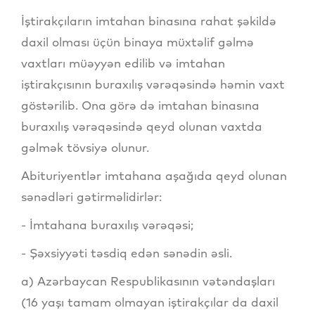
İştirakçıların imtahan binasına rahat şəkildə
daxil olması üçün binaya müxtəlif gəlmə
vaxtları müəyyən edilib və imtahan
iştirakçısının buraxılış vərəqəsində həmin vaxt
göstərilib. Ona görə də imtahan binasına
buraxılış vərəqəsində qeyd olunan vaxtda
gəlmək tövsiyə olunur.
Abituriyentlər imtahana aşağıda qeyd olunan
sənədləri gətirməlidirlər:
- İmtahana buraxılış vərəqəsi;
- Şəxsiyyəti təsdiq edən sənədin əsli.
a) Azərbaycan Respublikasının vətəndaşları
(16 yaşı tamam olmayan iştirakçılar da daxil