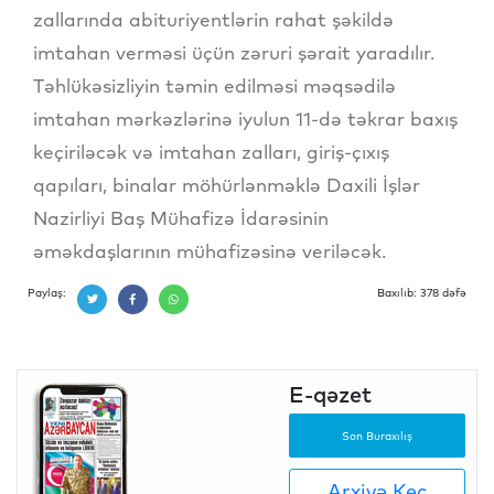
zallarında abituriyentlərin rahat şəkildə
imtahan verməsi üçün zəruri şərait yaradılır.
Təhlükəsizliyin təmin edilməsi məqsədilə
imtahan mərkəzlərinə iyulun 11-də təkrar baxış
keçiriləcək və imtahan zalları, giriş-çıxış
qapıları, binalar möhürlənməklə Daxili İşlər
Nazirliyi Baş Mühafizə İdarəsinin
əməkdaşlarının mühafizəsinə veriləcək.
Paylaş:
Baxılıb: 378 dəfə
E-qəzet
Son Buraxılış
Arxivə Keç