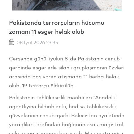
Pakistanda terrorçuların hücumu
zamanı 11 əsgər həlak olub
08 İyul 2026 23:35
Çərşənbə günü, iyulun 8-də Pakistanın cənub-
qərbində əsgərlərlə silahlı qruplaşmanın üzvləri
arasında baş verən atışmada 11 hərbçi həlak
olub, 19 terrorçu öldürülüb.
Pakistanın təhlükəsizlik mənbələri “Anadolu”
agentliyinə bildiriblər ki, hadisə təhlükəsizlik
qüvvələrinin cənub-qərbi Bəlucistan əyalətində
yaraqlılar tərəfindən bağlanan əsas magistral
yolu açması zamanı baş verib. Məlumata görə,