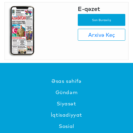
E-qəzet
Son Buraxılış
Arxivə Keç
Əsas səhifə
Gündəm
Siyasət
İqtisadiyyat
Sosial