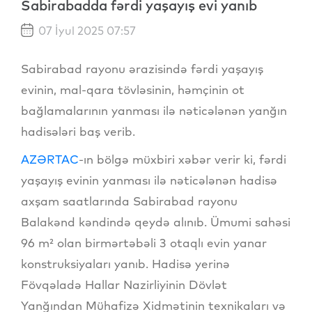
Sabirabadda fərdi yaşayış evi yanıb
07 İyul 2025 07:57
Sabirabad rayonu ərazisində fərdi yaşayış
evinin, mal-qara tövləsinin, həmçinin ot
bağlamalarının yanması ilə nəticələnən yanğın
hadisələri baş verib.
AZƏRTAC
-ın bölgə müxbiri xəbər verir ki, fərdi
yaşayış evinin yanması ilə nəticələnən hadisə
axşam saatlarında Sabirabad rayonu
Balakənd kəndində qeydə alınıb. Ümumi sahəsi
96 m² olan birmərtəbəli 3 otaqlı evin yanar
konstruksiyaları yanıb. Hadisə yerinə
Fövqəladə Hallar Nazirliyinin Dövlət
Yanğından Mühafizə Xidmətinin texnikaları və