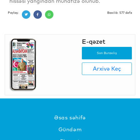
hissəsi yanğından mühafizə olunub.
Paylaş:
Baxılıb: 577 dəfə
E-qəzet
Son Buraxılış
Arxivə Keç
Əsas səhifə
Gündəm