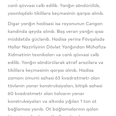
canlı qüvvəsi cəlb edilib. Yanğın söndürülüb,
yaxınlıqdakı tikililərə keçməsinin qarşısı alınıb.
Digər yanğın hadisəsi isə rayonunun Cəngan
kəndində qeydə alınıb. Baş verən yanğın qısa
müddətdə güclənib. Hadisə yerinə Fövqəladə
Hallar Nazirliyinin Dövlət Yanğından Mühafizə
Xidmətinin texnikaları və canlı qüvvəsi cəlb
edilib. Yanğın söndürülərək ətraf ərazilərə və
tikililərə keçməsinin qarşısı alınıb. Hadisə
zamanı ümumi sahəsi 63 kvadratmetr olan
tövlənin yanar konstruksiyaları, bitişik sahəsi
60 kvadratmetr olan talvarın yanar
konstruksiyaları və altında yığılan 1 ton ot
bağlaması yanıb. Ot bağlamalarının qalan