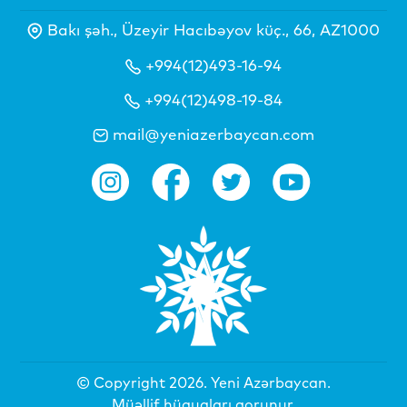
Bakı şəh., Üzeyir Hacıbəyov küç., 66, AZ1000
+994(12)493-16-94
+994(12)498-19-84
mail@yeniazerbaycan.com
© Copyright 2026.
Yeni Azərbaycan
.
Müəllif hüquqları qorunur.