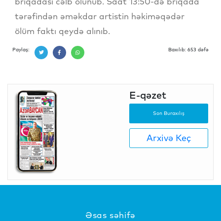
briqadası cəlb olunub. Saat 13:50-də briqada
tərəfindən əməkdar artistin həkiməqədər
ölüm faktı qeydə alınıb.
Paylaş:
Baxılıb: 653 dəfə
E-qəzet
Son Buraxılış
Arxivə Keç
Əsas səhifə