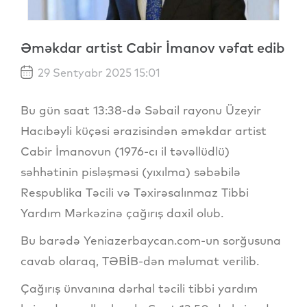
Əməkdar artist Cabir İmanov vəfat edib
29 Sentyabr 2025 15:01
Bu gün saat 13:38-də Səbail rayonu Üzeyir
Hacıbəyli küçəsi ərazisindən əməkdar artist
Cabir İmanovun (1976-cı il təvəllüdlü)
səhhətinin pisləşməsi (yıxılma) səbəbilə
Respublika Təcili və Təxirəsalınmaz Tibbi
Yardım Mərkəzinə çağırış daxil olub.
Bu barədə Yeniazerbaycan.com-un sorğusuna
cavab olaraq, TƏBİB-dən məlumat verilib.
Çağırış ünvanına dərhal təcili tibbi yardım