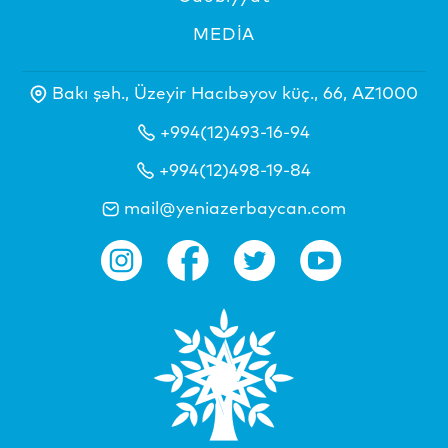
MEDİA
Bakı şəh., Üzeyir Hacıbəyov küç., 66, AZ1000
+994(12)493-16-94
+994(12)498-19-84
mail@yeniazerbaycan.com