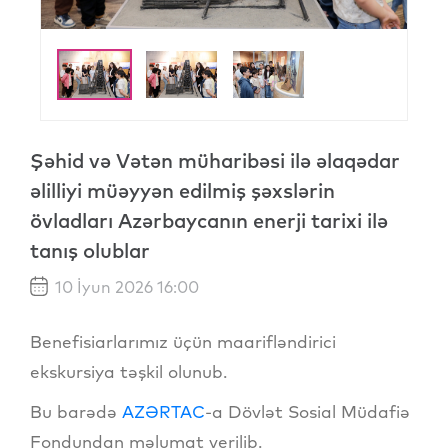
Şəhid və Vətən müharibəsi ilə əlaqədar
əlilliyi müəyyən edilmiş şəxslərin
övladları Azərbaycanın enerji tarixi ilə
tanış olublar
10 İyun 2026 16:00
Benefisiarlarımız üçün maarifləndirici
ekskursiya təşkil olunub.
Bu barədə
AZƏRTAC
-a Dövlət Sosial Müdafiə
Fondundan məlumat verilib.