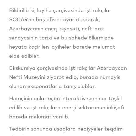
Bildirilib ki, layihə çərçivəsində iştirakçılar
SOCAR-ın baş ofisini ziyarət edərək,
Azərbaycanın enerji siyasəti, neft-qaz
sənayesinin tarixi və bu sahədə ölkəmizdə
həyata keçirilən layihələr barədə məlumat
əldə ediblər.
Ekskursiya çərçivəsində iştirakçılar Azərbaycan
Nefti Muzeyini ziyarət edib, burada nümayiş
olunan eksponatlarla tanış olublar.
Həmçinin onlar üçün interaktiv seminar təşkil
edilib və iştirakçılara enerji sektorunun inkişafı
barədə məlumat verilib.
Tədbirin sonunda uşaqlara hədiyyələr təqdim