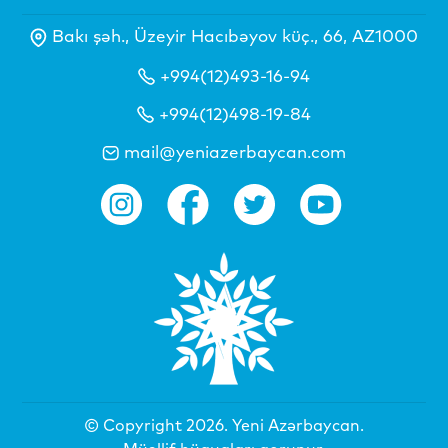
Bakı şəh., Üzeyir Hacıbəyov küç., 66, AZ1000
+994(12)493-16-94
+994(12)498-19-84
mail@yeniazerbaycan.com
© Copyright 2026.
Yeni Azərbaycan
.