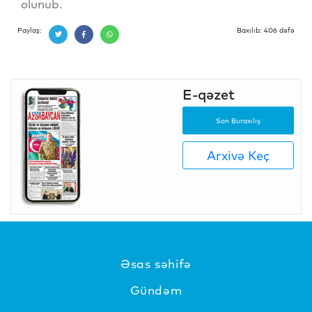
olunub.
Paylaş:
Baxılıb: 406 dəfə
E-qəzet
Son Buraxılış
Arxivə Keç
Əsas səhifə
Gündəm