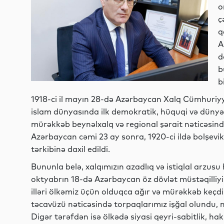
o
ç
q
A
d
b
b
1918-ci il mayın 28-də Azərbaycan Xalq Cümhuriyy
islam dünyasında ilk demokratik, hüquqi və dünyə
mürəkkəb beynəlxalq və regional şərait nəticəsin
Azərbaycan cəmi 23 ay sonra, 1920-ci ildə bolşevi
tərkibinə daxil edildi.
Bununla belə, xalqımızın azadlıq və istiqlal arzusu
oktyabrın 18-də Azərbaycan öz dövlət müstəqilliyin
illəri ölkəmiz üçün olduqca ağır və mürəkkəb keçd
təcavüzü nəticəsində torpaqlarımız işğal olundu, 
Digər tərəfdən isə ölkədə siyasi qeyri-sabitlik, ha