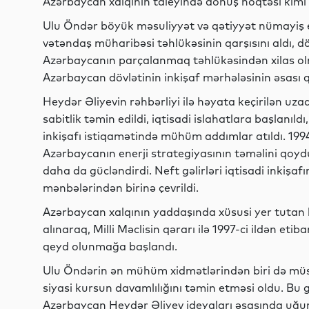
Azərbaycan xalqının taleyində dönüş nöqtəsi kimi 
Ulu Öndər böyük məsuliyyət və qətiyyət nümayiş et
vətəndaş müharibəsi təhlükəsinin qarşısını aldı, d
Azərbaycanın parçalanmaq təhlükəsindən xilas ol
Azərbaycan dövlətinin inkişaf mərhələsinin əsası 
Heydər Əliyevin rəhbərliyi ilə həyata keçirilən uza
sabitlik təmin edildi, iqtisadi islahatlara başlanıl
inkişafı istiqamətində mühüm addımlar atıldı. 199
Azərbaycanın enerji strategiyasının təməlini qoy
daha da gücləndirdi. Neft gəlirləri iqtisadi inkişa
mənbələrindən birinə çevrildi.
Azərbaycan xalqının yaddaşında xüsusi yer tutan 
alınaraq, Milli Məclisin qərarı ilə 1997-ci ildən eti
qeyd olunmağa başlandı.
Ulu Öndərin ən mühüm xidmətlərindən biri də müs
siyasi kursun davamlılığını təmin etməsi oldu. Bu g
Azərbaycan Heydər Əliyev ideyaları əsasında uğurla