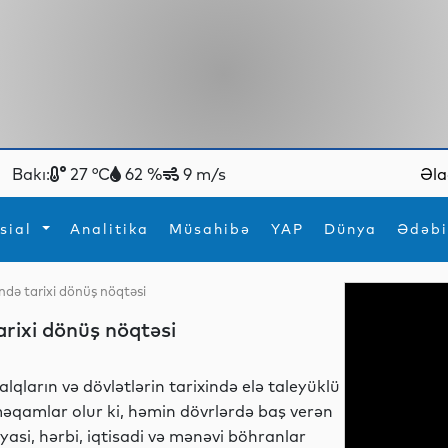
Bakı:
27 °C
62 %
9 m/s
Əla
sial
Analitika
Müsahibə
YAP
Dünya
Ədəbi
ndə tarixi dönüş nöqtəsi
ya
İdman
Maraqlı
arixi dönüş nöqtəsi
İdman
Yeni texnologiyalar
alqların və dövlətlərin tarixində elə taleyüklü
əqamlar olur ki, həmin dövrlərdə baş verən
iyasi, hərbi, iqtisadi və mənəvi böhranlar