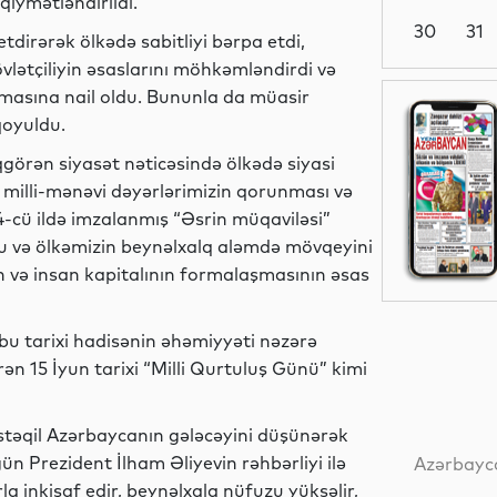
qiymətləndirildi.
30
31
dirərək ölkədə sabitliyi bərpa etdi,
övlətçiliyin əsaslarını möhkəmləndirdi və
masına nail oldu. Bununla da müasir
Siyasət
qoyuldu.
qgörən siyasət nəticəsində ölkədə siyasi
dı, milli-mənəvi dəyərlərimizin qorunması və
Dünya
4-cü ildə imzalanmış “Əsrin müqaviləsi”
du və ölkəmizin beynəlxalq aləmdə mövqeyini
fın və insan kapitalının formalaşmasının əsas
Dünya
bu tarixi hadisənin əhəmiyyəti nəzərə
barən 15 İyun tarixi “Milli Qurtuluş Günü” kimi
təqil Azərbaycanın gələcəyini düşünərək
Dünya
ün Prezident İlham Əliyevin rəhbərliyi ilə
Azərbayca
 inkişaf edir, beynəlxalq nüfuzu yüksəlir,