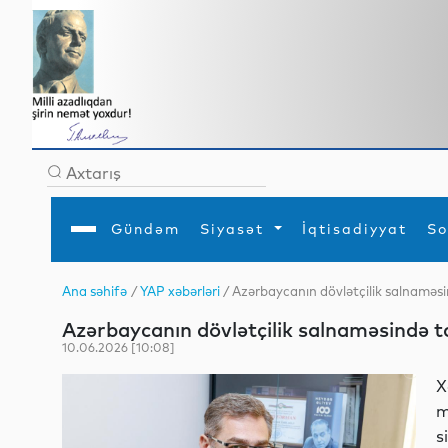
Gündəm
Siyasət
İqtisadiyyat
So
Ana səhifə
/
YAP xəbərləri
/ Azərbaycanın dövlətçilik salnaməsi
Ana səhifə
Ədəbiyyat
Siyasət
Sosial
Dün
Azərbaycanın dövlətçilik salnaməsində t
Gündəm
MEDİA
Xarici siyasət
Turizm
İqtisadiyyat
Daxili siyasət
Elm
10.06.2026 [10:08]
YAP
Din
Analitika
Hadisə
X
Mədəniyyət
Diaspor
m
Müsahibə
s