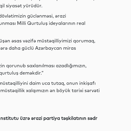
qil siyasət yürüdür.
İdman
, dövlətimizin güclənməsi, ərazi
nması Milli Qurtuluş ideyalarının real
üşən əsas vəzifə müstəqilliyimizi qorumaq,
İqtisadiyyat
llərə daha güclü Azərbaycan miras
zin qorunub saxlanılması azadlığımızın,
qurtuluş deməkdir.”
İqtisadiyyat
müstəqilliyini daim uca tutaq, onun inkişafı
müstəqillik xalqımızın ən böyük tarixi sərvəti
İqtisadiyyat
titutu üzrə ərazi partiya təşkilatının sədr