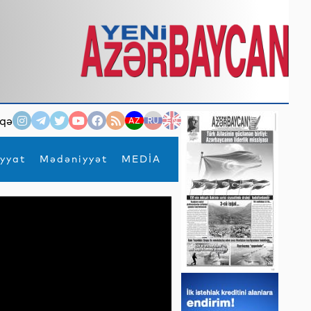
qə
AZ
RU
EN
yyat
Mədəniyyət
MEDİA
×