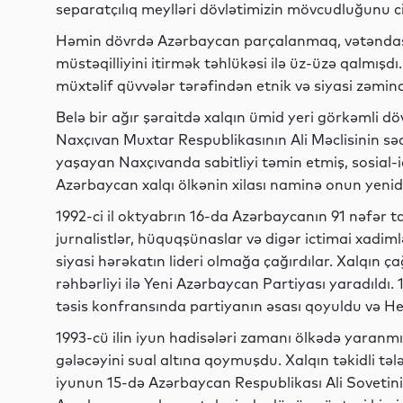
separatçılıq meylləri dövlətimizin mövcudluğunu ci
Həmin dövrdə Azərbaycan parçalanmaq, vətəndaş
müstəqilliyini itirmək təhlükəsi ilə üz-üzə qalmış
müxtəlif qüvvələr tərəfindən etnik və siyasi zəmin
Belə bir ağır şəraitdə xalqın ümid yeri görkəmli 
Naxçıvan Muxtar Respublikasının Ali Məclisinin sə
yaşayan Naxçıvanda sabitliyi təmin etmiş, sosial-iq
Azərbaycan xalqı ölkənin xilası naminə onun yenid
1992-ci il oktyabrın 16-da Azərbaycanın 91 nəfər tan
jurnalistlər, hüquqşünaslar və digər ictimai xadi
siyasi hərəkatın lideri olmağa çağırdılar. Xalqın ç
rəhbərliyi ilə Yeni Azərbaycan Partiyası yaradıldı.
təsis konfransında partiyanın əsası qoyuldu və Hey
1993-cü ilin iyun hadisələri zamanı ölkədə yaranm
gələcəyini sual altına qoymuşdu. Xalqın təkidli təl
iyunun 15-də Azərbaycan Respublikası Ali Sovetinin