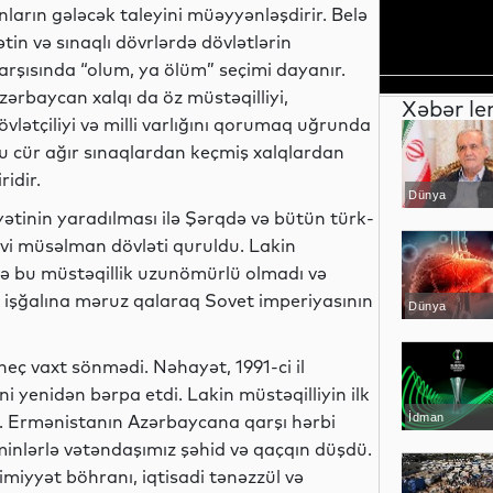
nların gələcək taleyini müəyyənləşdirir. Belə
ətin və sınaqlı dövrlərdə dövlətlərin
arşısında “olum, ya ölüm” seçimi dayanır.
zərbaycan xalqı da öz müstəqilliyi,
Xəbər le
övlətçiliyi və milli varlığını qorumaq uğrunda
u cür ağır sınaqlardan keçmiş xalqlardan
iridir.
Dünya
ətinin yaradılması ilə Şərqdə və bütün türk-
vi müsəlman dövləti quruldu. Lakin
də bu müstəqillik uzunömürlü olmadı və
k işğalına məruz qalaraq Sovet imperiyasının
Dünya
 heç vaxt sönmədi. Nəhayət, 1991-ci il
i yenidən bərpa etdi. Lakin müstəqilliyin ilk
i. Ermənistanın Azərbaycana qarşı hərbi
İdman
minlərlə vətəndaşımız şəhid və qaçqın düşdü.
kimiyyət böhranı, iqtisadi tənəzzül və