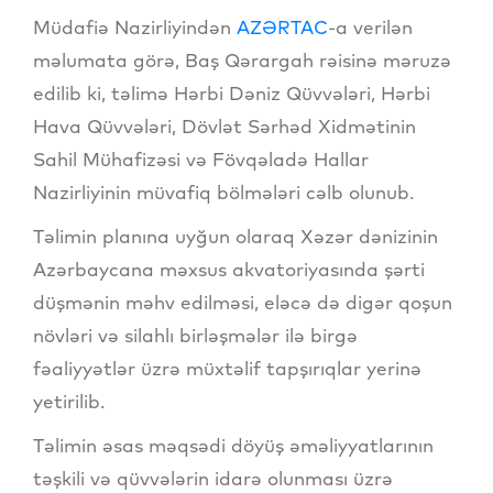
Müdafiə Nazirliyindən
AZƏRTAC
-a verilən
məlumata görə, Baş Qərargah rəisinə məruzə
edilib ki, təlimə Hərbi Dəniz Qüvvələri, Hərbi
Hava Qüvvələri, Dövlət Sərhəd Xidmətinin
Sahil Mühafizəsi və Fövqəladə Hallar
Nazirliyinin müvafiq bölmələri cəlb olunub.
Təlimin planına uyğun olaraq Xəzər dənizinin
Azərbaycana məxsus akvatoriyasında şərti
düşmənin məhv edilməsi, eləcə də digər qoşun
növləri və silahlı birləşmələr ilə birgə
fəaliyyətlər üzrə müxtəlif tapşırıqlar yerinə
yetirilib.
Təlimin əsas məqsədi döyüş əməliyyatlarının
təşkili və qüvvələrin idarə olunması üzrə