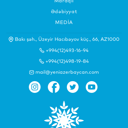
Maraqlı
Ədəbiyyat
MEDİA
Bakı şəh., Üzeyir Hacıbəyov küç., 66, AZ1000
+994(12)493-16-94
+994(12)498-19-84
mail@yeniazerbaycan.com