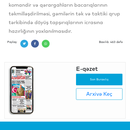
komandir və qərargahların bacarıqlarının
təkmilləşdirilməsi, gəmilərin tək və taktiki qrup
tərkibində döyüş tapşırıqlarının icrasına
hazırlığının yoxlanılmasıdır.
Paylaş:
Baxılıb: 463 dəfə
E-qəzet
Son Buraxılış
Arxivə Keç