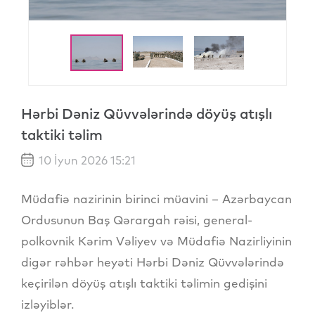
Hərbi Dəniz Qüvvələrində döyüş atışlı
taktiki təlim
10 İyun 2026 15:21
Müdafiə nazirinin birinci müavini – Azərbaycan
Ordusunun Baş Qərargah rəisi, general-
polkovnik Kərim Vəliyev və Müdafiə Nazirliyinin
digər rəhbər heyəti Hərbi Dəniz Qüvvələrində
keçirilən döyüş atışlı taktiki təlimin gedişini
izləyiblər.