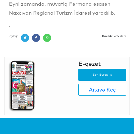
Eyni zamanda, müvafiq Fərmana əsasən
Naxçıvan Regional Turizm İdarəsi yaradılıb.
.
Paylaş:
Baxılıb: 965 dəfə
E-qəzet
Son Buraxılış
Arxivə Keç