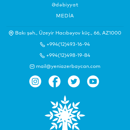
Ədəbiyyat
MEDİA
Bakı şəh., Üzeyir Hacıbəyov küç., 66, AZ1000
+994(12)493-16-94
+994(12)498-19-84
mail@yeniazerbaycan.com