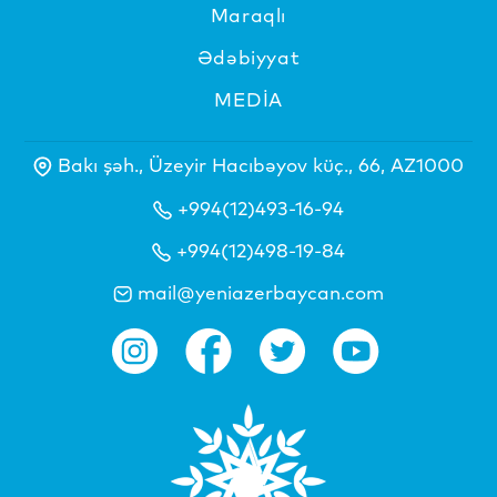
Maraqlı
Ədəbiyyat
MEDİA
Bakı şəh., Üzeyir Hacıbəyov küç., 66, AZ1000
+994(12)493-16-94
+994(12)498-19-84
mail@yeniazerbaycan.com