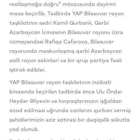
reallaşmağa doğru” mövzusunda dəyirmi
masa keçirilib. Tədbirdə YAP Biləsuvar rayon
təşkilatının sədri Kamil Qurbanlı, Qərbi
Azərbaycan İcmasının Biləsuvar rayonu üzrə
nümayəndəsi Rəfiqə Cəfərova, Biləsuvar
rayonunda məskunlaşmış qərbi Azərbaycan
əsilli rayon sakinləri və bir qrup partiya fəalı
iştirak ediblər.
YAP Biləsuvar rayon təşkilatının inzibati
binasında keçirilən tədbirdə öncə Ulu Öndər
Heydər Əliyevin və torpaqlarımızın işğaldan
azad edilməsi uğrunda canlarını qurban vermiş
şəhidlərimizin əziz xatirəsi bir dəqiqəlik sükutla
yad olunub.