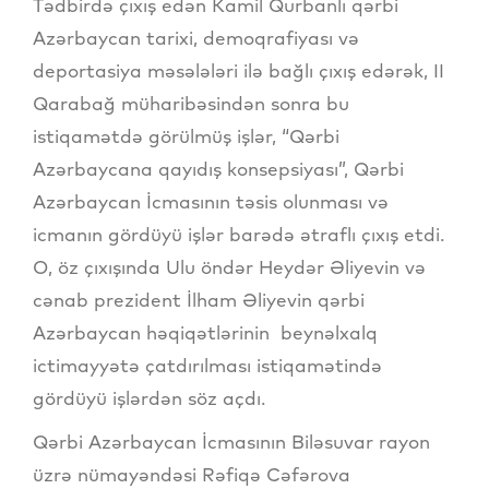
Tədbirdə çıxış edən Kamil Qurbanlı qərbi
Azərbaycan tarixi, demoqrafiyası və
deportasiya məsələləri ilə bağlı çıxış edərək, II
Qarabağ müharibəsindən sonra bu
istiqamətdə görülmüş işlər, “Qərbi
Azərbaycana qayıdış konsepsiyası”, Qərbi
Azərbaycan İcmasının təsis olunması və
icmanın gördüyü işlər barədə ətraflı çıxış etdi.
O, öz çıxışında Ulu öndər Heydər Əliyevin və
cənab prezident İlham Əliyevin qərbi
Azərbaycan həqiqətlərinin beynəlxalq
ictimayyətə çatdırılması istiqamətində
gördüyü işlərdən söz açdı.
Qərbi Azərbaycan İcmasının Biləsuvar rayon
üzrə nümayəndəsi Rəfiqə Cəfərova