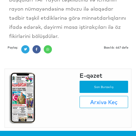
rayon nümayəndəsinə mövzu ilə əlaqədar
tədbir təşkil etdiklərinə görə minnətdarlıqlarını
ifadə edərək, dəyirmi masa iştirakçıları ilə öz
fikirlərini bölüşdülər.
Paylaş:
Baxılıb: 467 dəfə
E-qəzet
Son Buraxılış
Arxivə Keç