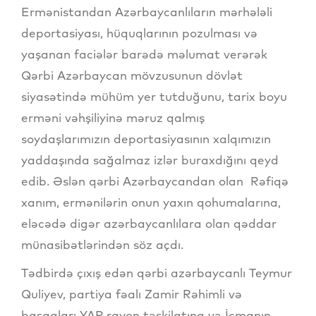
Ermənistandan Azərbaycanlıların mərhələli
deportasiyası, hüquqlarının pozulması və
yaşanan faciələr barədə məlumat verərək
Qərbi Azərbaycan mövzusunun dövlət
siyasətində mühüm yer tutduğunu, tarix boyu
erməni vəhşiliyinə məruz qalmış
soydaşlarımızın deportasiyasının xalqımızın
yaddaşında sağalmaz izlər buraxdığını qeyd
edib. Əslən qərbi Azərbaycandan olan Rəfiqə
xanım, ermənilərin onun yaxın qohumalarına,
eləcədə digər azərbaycanlılara olan qəddar
münasibətlərindən söz açdı.
Tədbirdə çıxış edən qərbi azərbaycanlı Teymur
Quliyev, partiya fəalı Zamir Rəhimli və
başqaları YAP rayon təşkilatına və İcmanın