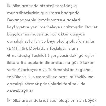
İki ölkə arasında strateji tərəfdaşlıq
münasibətlərinin qurulması haqqında
Bəyannamənin imzalanması əlaqələri
keyfiyyətcə yeni mərhələyə ucaltmışdır. Dövlət
başçılarının mütəmadi xarakter daşıyan
qarşılıqlı səfərləri və beynəlxalq platformalar
(BMT, Türk Dövlətləri Təşkilatı, İslam
Əməkdaşlıq Təşkilatı) çərçivəsindəki görüşləri
ikitərəfli əlaqələrin dinamikasına güclü təkan
verir. Azərbaycan və Türkmənistan regional
təhlükəsizlik, suverenlik və ərazi bütövlüyünə
qarşılıqlı hörmət prinsiplərini fəal şəkildə
dəstəkləyirlər.
İki ölkə arasındakı iqtisadi əlaqələrin ən böyük