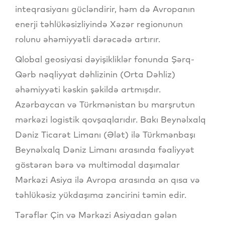
inteqrasiyanı gücləndirir, həm də Avropanın
enerji təhlükəsizliyində Xəzər regionunun
rolunu əhəmiyyətli dərəcədə artırır.
Qlobal geosiyasi dəyişikliklər fonunda Şərq-
Qərb nəqliyyat dəhlizinin (Orta Dəhliz)
əhəmiyyəti kəskin şəkildə artmışdır.
Azərbaycan və Türkmənistan bu marşrutun
mərkəzi logistik qovşaqlarıdır. Bakı Beynəlxalq
Dəniz Ticarət Limanı (Ələt) ilə Türkmənbaşı
Beynəlxalq Dəniz Limanı arasında fəaliyyət
göstərən bərə və multimodal daşımalar
Mərkəzi Asiya ilə Avropa arasında ən qısa və
təhlükəsiz yükdaşıma zəncirini təmin edir.
Tərəflər Çin və Mərkəzi Asiyadan gələn