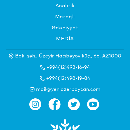
Analitik
Maraqlı
Ədəbiyyat
MEDİA
Bakı şəh., Üzeyir Hacıbəyov küç., 66, AZ1000
+994(12)493-16-94
+994(12)498-19-84
mail@yeniazerbaycan.com