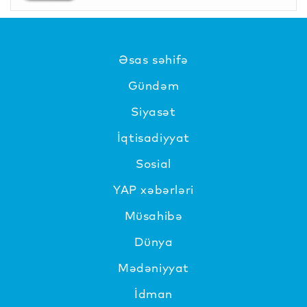
Əsas səhifə
Gündəm
Siyasət
İqtisadiyyat
Sosial
YAP xəbərləri
Müsahibə
Dünya
Mədəniyyat
İdman