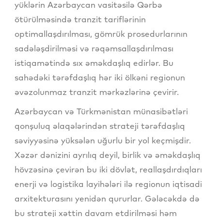
yüklərin Azərbaycan vasitəsilə Qərbə
ötürülməsində tranzit tariflərinin
optimallaşdırılması, gömrük prosedurlarının
sadələşdirilməsi və rəqəmsallaşdırılması
istiqamətində sıx əməkdaşlıq edirlər. Bu
sahədəki tərəfdaşlıq hər iki ölkəni regionun
əvəzolunmaz tranzit mərkəzlərinə çevirir.
Azərbaycan və Türkmənistan münasibətləri
qonşuluq əlaqələrindən strateji tərəfdaşlıq
səviyyəsinə yüksələn uğurlu bir yol keçmişdir.
Xəzər dənizini ayrılıq deyil, birlik və əməkdaşlıq
hövzəsinə çevirən bu iki dövlət, reallaşdırdıqları
enerji və logistika layihələri ilə regionun iqtisadi
arxitekturasını yenidən qururlar. Gələcəkdə də
bu strateji xəttin davam etdirilməsi həm