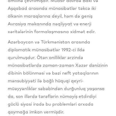
amilinə çevrilmişdir. Müasir dövrdə Bakı və
Aşqabad arasında münasibətlər təkcə iki
ölkənin maraqlarına deyil, həm də geniş
Avrasiya məkanında nəqliyyat və enerji
xəritələrinin formalaşmasına xidmət edir.
Azərbaycan və Türkmənistan arasında
diplomatik münasibətlər 1992-ci ildə
qurulmuşdur. Ötən onilliklər ərzində
münasibətlərdə zaman-zaman Xəzər dənizinin
dibinin bölünməsi və bəzi neft yataqlarının
mənsubiyyəti ilə bağlı hüquqi qeyri-
müəyyənliklər səbəbindən durğunluq yaşansa
da, son illərdə tərəflərin nümayiş etdirdiyi
güclü siyasi iradə bu problemləri arxada
qoymağa imkan vermişdir.