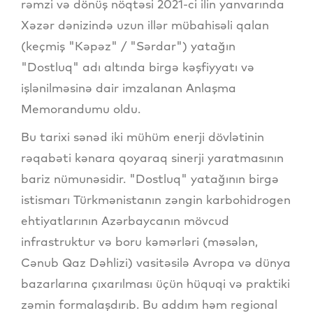
rəmzi və dönüş nöqtəsi 2021-ci ilin yanvarında
Xəzər dənizində uzun illər mübahisəli qalan
(keçmiş "Kəpəz" / "Sərdar") yatağın
"Dostluq" adı altında birgə kəşfiyyatı və
işlənilməsinə dair imzalanan Anlaşma
Memorandumu oldu.
Bu tarixi sənəd iki mühüm enerji dövlətinin
rəqabəti kənara qoyaraq sinerji yaratmasının
bariz nümunəsidir. "Dostluq" yatağının birgə
istismarı Türkmənistanın zəngin karbohidrogen
ehtiyatlarının Azərbaycanın mövcud
infrastruktur və boru kəmərləri (məsələn,
Cənub Qaz Dəhlizi) vasitəsilə Avropa və dünya
bazarlarına çıxarılması üçün hüquqi və praktiki
zəmin formalaşdırıb. Bu addım həm regional