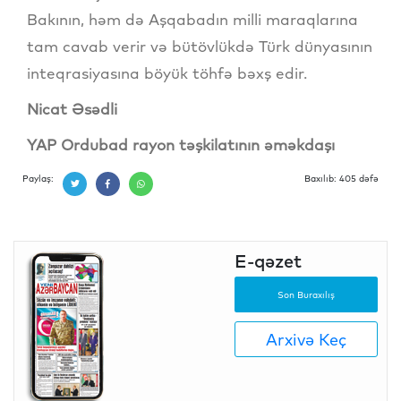
Bakının, həm də Aşqabadın milli maraqlarına
tam cavab verir və bütövlükdə Türk dünyasının
inteqrasiyasına böyük töhfə bəxş edir.
Nicat Əsədli
YAP Ordubad rayon təşkilatının əməkdaşı
Paylaş:
Baxılıb: 405 dəfə
E-qəzet
Son Buraxılış
Arxivə Keç