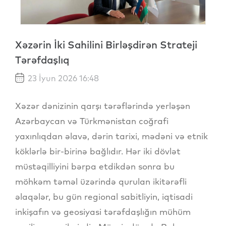
Xəzərin İki Sahilini Birləşdirən Strateji
Tərəfdaşlıq
23 İyun 2026 16:48
Xəzər dənizinin qarşı tərəflərində yerləşən
Azərbaycan və Türkmənistan coğrafi
yaxınlıqdan əlavə, dərin tarixi, mədəni və etnik
köklərlə bir-birinə bağlıdır. Hər iki dövlət
müstəqilliyini bərpa etdikdən sonra bu
möhkəm təməl üzərində qurulan ikitərəfli
əlaqələr, bu gün regional sabitliyin, iqtisadi
inkişafın və geosiyasi tərəfdaşlığın mühüm