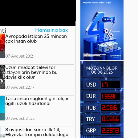
nti
Hamısına bax
Avropada istidən 25 mindən
çox insan ölüb
07 Avqust 23:21
Uzun müddət televizor
MƏZƏNNƏLƏR
izləyənlərin beynində bu
08.08.2026
dəyişiklik olur
1.7
07 Avqust 22:17
1.9591
Tərlə insan sağlamlığını ölçən
ağıllı üzük hazırlandı
2.0816
07 Avqust 21:35
0.0356
8 avqustdan sonra ilk 1 il,
2.2873
Əliyevlə Trampın doldurduğu