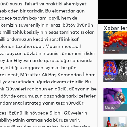
ünü xüsusi fəlsəfi və praktiki əhəmiyyət
əsb edən bir tarixdir. Bu əlamətdar gün
adəcə təqvim bayramı deyil, həm də
lkəmizin suverenliyinin, ərazi bütövlüyünün
Xəbər le
ə milli təhlükəsizliyinin əsas təminatçısı olan
illi ordumuzun keçdiyi şərəfli inkişaf
olunun təzahürüdür. Müasir müstəqil
Dünya
zərbaycan dövlətinin banisi, ümummilli lider
eydər Əliyevin ordu quruculuğu sahəsində
aşlatdığı uzaqgörən siyasət bu gün
rezident, Müzəffər Ali Baş Komandan İlham
Maraqlı
liyev tərəfindən uğurla davam etdirilir. Bu
hlı Qüvvələri regionun ən güclü, dünyanın isə
r dövrdə ordumuzun qazandığı tarixi zəfərlər
fundamental strategiyanın təzahürüdür.
Maraqlı
cəsi özünü ilk növbədə Silahlı Qüvvələrin
biliyyətinin artmasında büruzə verir.