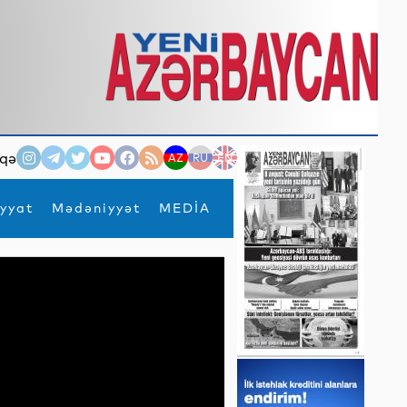
qə
AZ
RU
EN
yyat
Mədəniyyət
MEDİA
×