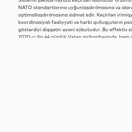
Sistemli şəkildə həyata keçirilən islahatlar ordunu
NATO standartlarına uyğunlaşdırılmasına və ida
optimallaşdırılmasına xidmət edir. Keçirilən irimiqy
koordinasiyalı fəaliyyəti və hərbi qulluqçuların psi
göstərdiyi diqqətin əyani sübutudur. Bu effektiv
2020-ci ilin 44 günlük Vətən müharibəsində, həm də
tədbirlərində özünün yüksək peşəkarlığını və rəşa
strategiyanın düzgün planlaşdırılması, quru qoşunl
qüvvələrinin sinxron fəaliyyəti ordumuzun qarşıya 
və ən qısa zamanda icra etmək qüdrətində olduğun
Bu hərbi gücün arxasında dayanan ən mühüm amillə
maliyyə təminatıdır. Azərbaycan dövlətinin apardığı
müstəqilliyi şərtləndirmiş, bu isə öz növbəsində h
kəskin şəkildə artırmışdır. Silahlı qüvvələrin büdc
infrastrukturun yenilənməsinə, ən müasir silah-su
hücumundan müdafiə sistemlərinin və zirehli texnik
büdcənin artırılması həm də daxili müdafiə sənaye
geniş imkanlar yaradır. Azərbaycan artıq yalnız sil