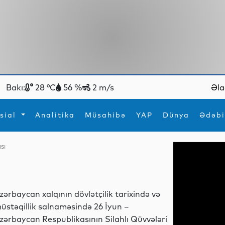
Bakı:
28 °C
56 %
2 m/s
Əla
sial
Analitika
Müsahibə
YAP
Dünya
Ədəbi
sı
ya
İdman
Maraqlı
İdman
Yeni texnologiyalar
zərbaycan xalqının dövlətçilik tarixində və
üstəqillik salnaməsində 26 İyun –
zərbaycan Respublikasının Silahlı Qüvvələri