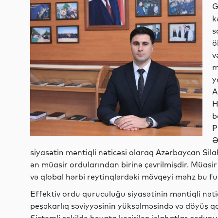
G
k
s
ö
v
m
y
A
H
b
P
Ə
siyasətin məntiqli nəticəsi olaraq Azərbaycan Sila
ən müasir ordularından birinə çevrilmişdir. Müasi
və qlobal hərbi reytinqlərdəki mövqeyi məhz bu 
Effektiv ordu quruculuğu siyasətinin məntiqli nəti
peşəkarlıq səviyyəsinin yüksəlməsində və döyüş qa