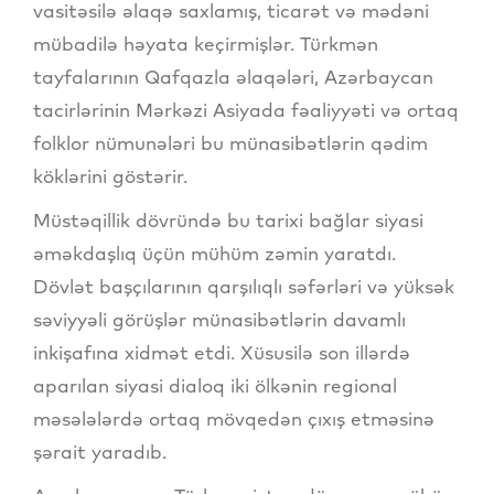
vasitəsilə əlaqə saxlamış, ticarət və mədəni
mübadilə həyata keçirmişlər. Türkmən
tayfalarının Qafqazla əlaqələri, Azərbaycan
tacirlərinin Mərkəzi Asiyada fəaliyyəti və ortaq
folklor nümunələri bu münasibətlərin qədim
köklərini göstərir.
Müstəqillik dövründə bu tarixi bağlar siyasi
əməkdaşlıq üçün mühüm zəmin yaratdı.
Dövlət başçılarının qarşılıqlı səfərləri və yüksək
səviyyəli görüşlər münasibətlərin davamlı
inkişafına xidmət etdi. Xüsusilə son illərdə
aparılan siyasi dialoq iki ölkənin regional
məsələlərdə ortaq mövqedən çıxış etməsinə
şərait yaradıb.