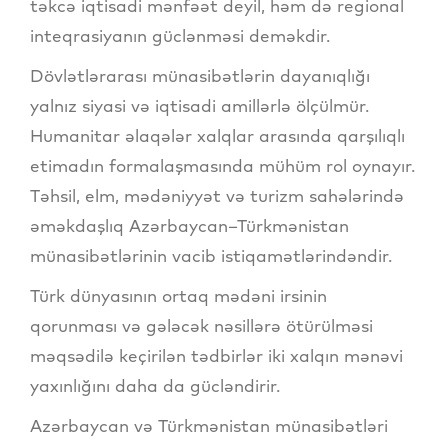
təkcə iqtisadi mənfəət deyil, həm də regional
inteqrasiyanın güclənməsi deməkdir.
Dövlətlərarası münasibətlərin dayanıqlığı
yalnız siyasi və iqtisadi amillərlə ölçülmür.
Humanitar əlaqələr xalqlar arasında qarşılıqlı
etimadın formalaşmasında mühüm rol oynayır.
Təhsil, elm, mədəniyyət və turizm sahələrində
əməkdaşlıq Azərbaycan–Türkmənistan
münasibətlərinin vacib istiqamətlərindəndir.
Türk dünyasının ortaq mədəni irsinin
qorunması və gələcək nəsillərə ötürülməsi
məqsədilə keçirilən tədbirlər iki xalqın mənəvi
yaxınlığını daha da gücləndirir.
Azərbaycan və Türkmənistan münasibətləri