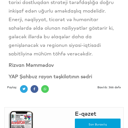
tarixi dostluqdan strateji tərəfdaşlığa doğru
inkişaf edən uğurlu əməkdaşlıq modelidir.
Enerji, nəqliyyat, ticarət və humanitar
sahələrdə əldə olunan nailiyyətlər göstərir ki,
gələcək illərdə bu əlaqələr daha da
genişlənəcək və regionun siyasi-iqtisadi
sabitliyinə mühüm töhfə verəcəkdir.
Rizvan Məmmədov
YAP Şahbuz rayon təşkilatının sədri
Paylaş:
Baxılıb: 366 dəfə
E-qəzet
Son Buraxılış