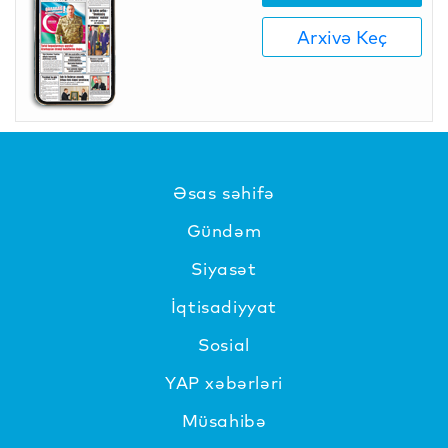
Arxivə Keç
Əsas səhifə
Gündəm
Siyasət
İqtisadiyyat
Sosial
YAP xəbərləri
Müsahibə