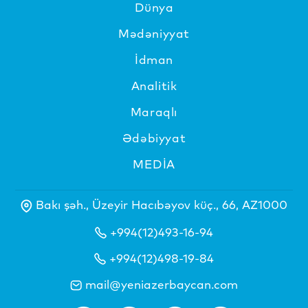
Dünya
Mədəniyyat
İdman
Analitik
Maraqlı
Ədəbiyyat
MEDİA
Bakı şəh., Üzeyir Hacıbəyov küç., 66, AZ1000
+994(12)493-16-94
+994(12)498-19-84
mail@yeniazerbaycan.com