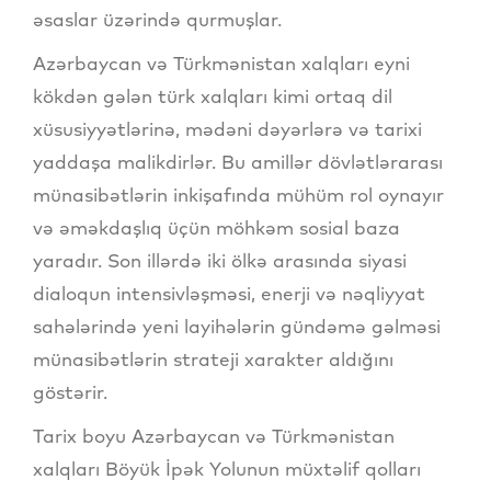
əsaslar üzərində qurmuşlar.
Azərbaycan və Türkmənistan xalqları eyni
kökdən gələn türk xalqları kimi ortaq dil
xüsusiyyətlərinə, mədəni dəyərlərə və tarixi
yaddaşa malikdirlər. Bu amillər dövlətlərarası
münasibətlərin inkişafında mühüm rol oynayır
və əməkdaşlıq üçün möhkəm sosial baza
yaradır. Son illərdə iki ölkə arasında siyasi
dialoqun intensivləşməsi, enerji və nəqliyyat
sahələrində yeni layihələrin gündəmə gəlməsi
münasibətlərin strateji xarakter aldığını
göstərir.
Tarix boyu Azərbaycan və Türkmənistan
xalqları Böyük İpək Yolunun müxtəlif qolları