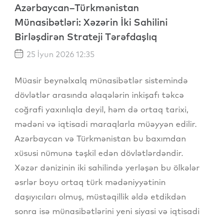
Azərbaycan–Türkmənistan
Münasibətləri: Xəzərin İki Sahilini
Birləşdirən Strateji Tərəfdaşlıq
25 İyun 2026 12:35
Müasir beynəlxalq münasibətlər sistemində
dövlətlər arasında əlaqələrin inkişafı təkcə
coğrafi yaxınlıqla deyil, həm də ortaq tarixi,
mədəni və iqtisadi maraqlarla müəyyən edilir.
Azərbaycan və Türkmənistan bu baxımdan
xüsusi nümunə təşkil edən dövlətlərdəndir.
Xəzər dənizinin iki sahilində yerləşən bu ölkələr
əsrlər boyu ortaq türk mədəniyyətinin
daşıyıcıları olmuş, müstəqillik əldə etdikdən
sonra isə münasibətlərini yeni siyasi və iqtisadi