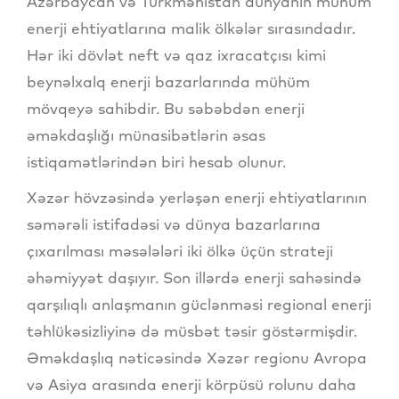
Azərbaycan və Türkmənistan dünyanın mühüm
enerji ehtiyatlarına malik ölkələr sırasındadır.
Hər iki dövlət neft və qaz ixracatçısı kimi
beynəlxalq enerji bazarlarında mühüm
mövqeyə sahibdir. Bu səbəbdən enerji
əməkdaşlığı münasibətlərin əsas
istiqamətlərindən biri hesab olunur.
Xəzər hövzəsində yerləşən enerji ehtiyatlarının
səmərəli istifadəsi və dünya bazarlarına
çıxarılması məsələləri iki ölkə üçün strateji
əhəmiyyət daşıyır. Son illərdə enerji sahəsində
qarşılıqlı anlaşmanın güclənməsi regional enerji
təhlükəsizliyinə də müsbət təsir göstərmişdir.
Əməkdaşlıq nəticəsində Xəzər regionu Avropa
və Asiya arasında enerji körpüsü rolunu daha