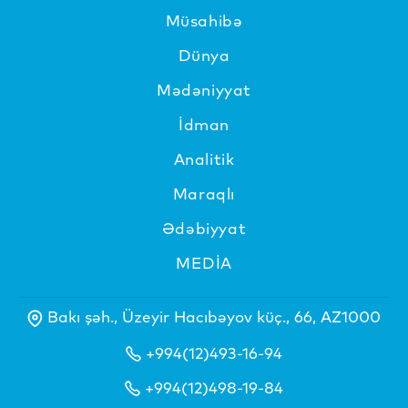
Müsahibə
Dünya
Mədəniyyat
İdman
Analitik
Maraqlı
Ədəbiyyat
MEDİA
Bakı şəh., Üzeyir Hacıbəyov küç., 66, AZ1000
+994(12)493-16-94
+994(12)498-19-84