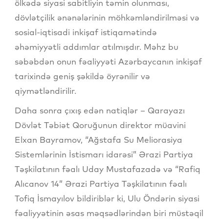
ölkədə siyasi sabitliyin təmin olunması,
dövlətçilik ənənələrinin möhkəmləndirilməsi və
sosial-iqtisadi inkişaf istiqamətində
əhəmiyyətli addımlar atılmışdır. Məhz bu
səbəbdən onun fəaliyyəti Azərbaycanın inkişaf
tarixində geniş şəkildə öyrənilir və
qiymətləndirilir.
Daha sonra çıxış edən natiqlər – Qarayazı
Dövlət Təbiət Qoruğunun direktor müavini
Elxan Bayramov, “Ağstafa Su Meliorasiya
Sistemlərinin İstismarı idarəsi” Ərazi Partiya
Təşkilatının fəalı Uday Mustafazadə və “Rafiq
Alıcanov 14” Ərazi Partiya Təşkilatının fəalı
Tofiq İsmayılov bildiriblər ki, Ulu Öndərin siyasi
fəaliyyətinin əsas məqsədlərindən biri müstəqil