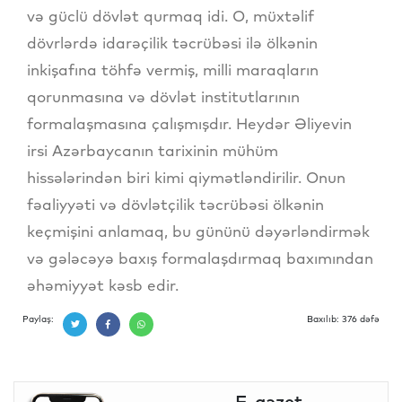
və güclü dövlət qurmaq idi. O, müxtəlif
dövrlərdə idarəçilik təcrübəsi ilə ölkənin
inkişafına töhfə vermiş, milli maraqların
qorunmasına və dövlət institutlarının
formalaşmasına çalışmışdır. Heydər Əliyevin
irsi Azərbaycanın tarixinin mühüm
hissələrindən biri kimi qiymətləndirilir. Onun
fəaliyyəti və dövlətçilik təcrübəsi ölkənin
keçmişini anlamaq, bu gününü dəyərləndirmək
və gələcəyə baxış formalaşdırmaq baxımından
əhəmiyyət kəsb edir.
Paylaş:
Baxılıb: 376 dəfə
E-qəzet