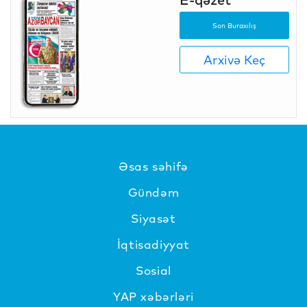
Son Buraxılış
Arxivə Keç
Əsas səhifə
Gündəm
Siyasət
İqtisadiyyat
Sosial
YAP xəbərləri