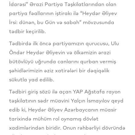
İdarəsi” Ərazi Partiya Təşkilatlarından olan
partiya fəallarının iştirakı ilə “Heydər Əliyev
İrsi: dünən, bu Gün və sabah” mövzusunda
tədbir keçirilib.
Tədbirdə ilk öncə partiyamızın qurucusu, Ulu
Öndər Heydər Əliyevin və ölkəmizin ərazi
bütövlüyü uğrunda canlarını qurban vermiş
şəhidlərimizin əziz xatirələri bir dəqiqəlik
sükutla yad edilib.
Tədbiri giriş sözü ilə açan YAP Ağstafa rayon
təşkilatının sədr müavini Yalçın İsmayılov qeyd
edib ki, Heydər Əliyev Azərbaycanın müasir
tarixində mühüm rol oynamış dövlət
xadimlərindən biridir. Onun rəhbərliyi dövründə