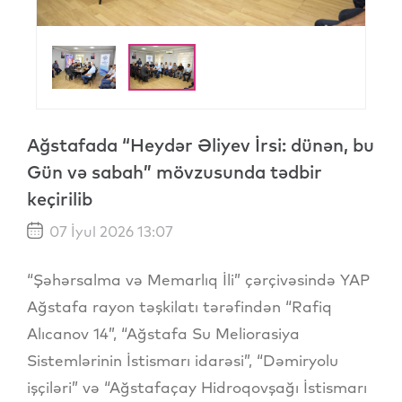
Ağstafada “Heydər Əliyev İrsi: dünən, bu
Gün və sabah” mövzusunda tədbir
keçirilib
07 İyul 2026 13:07
“Şəhərsalma və Memarlıq İli” çərçivəsində YAP
Ağstafa rayon təşkilatı tərəfindən “Rafiq
Alıcanov 14”, “Ağstafa Su Meliorasiya
Sistemlərinin İstismarı idarəsi”, “Dəmiryolu
işçiləri” və “Ağstafaçay Hidroqovşağı İstismarı