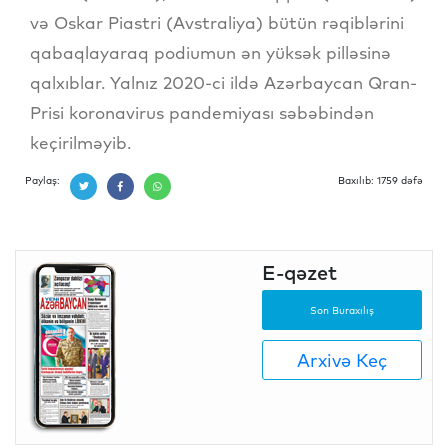
və Oskar Piastri (Avstraliya) bütün rəqiblərini
qabaqlayaraq podiumun ən yüksək pilləsinə
qalxıblar. Yalnız 2020-ci ildə Azərbaycan Qran-
Prisi koronavirus pandemiyası səbəbindən
keçirilməyib.
Paylaş:
Baxılıb: 1759 dəfə
E-qəzet
Son Buraxılış
Arxivə Keç