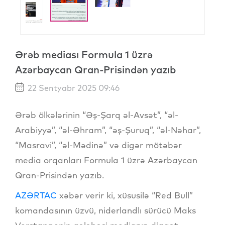
Ərəb mediası Formula 1 üzrə
Azərbaycan Qran-Prisindən yazıb
22 Sentyabr 2025 09:46
Ərəb ölkələrinin “Əş-Şarq əl-Avsət”, “əl-
Arabiyyə”, “əl-Əhram”, “əş-Şuruq”, “əl-Nəhar”,
“Masravi”, “əl-Mədinə” və digər mötəbər
media orqanları Formula 1 üzrə Azərbaycan
Qran-Prisindən yazıb.
AZƏRTAC
xəbər verir ki, xüsusilə “Red Bull”
komandasının üzvü, niderlandlı sürücü Maks