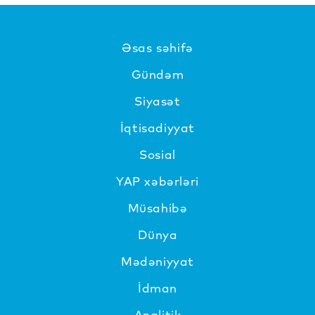
Əsas səhifə
Gündəm
Siyasət
İqtisadiyyat
Sosial
YAP xəbərləri
Müsahibə
Dünya
Mədəniyyat
İdman
Analitik