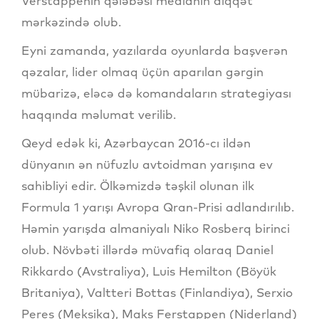
Verstappenin qələbəsi medianın diqqət
mərkəzində olub.
Eyni zamanda, yazılarda oyunlarda başverən
qəzalar, lider olmaq üçün aparılan gərgin
mübarizə, eləcə də komandaların strategiyası
haqqında məlumat verilib.
Qeyd edək ki, Azərbaycan 2016-cı ildən
dünyanın ən nüfuzlu avtoidman yarışına ev
sahibliyi edir. Ölkəmizdə təşkil olunan ilk
Formula 1 yarışı Avropa Qran-Prisi adlandırılıb.
Həmin yarışda almaniyalı Niko Rosberq birinci
olub. Növbəti illərdə müvafiq olaraq Daniel
Rikkardo (Avstraliya), Luis Hemilton (Böyük
Britaniya), Valtteri Bottas (Finlandiya), Serxio
Peres (Meksika), Maks Ferstappen (Niderland)