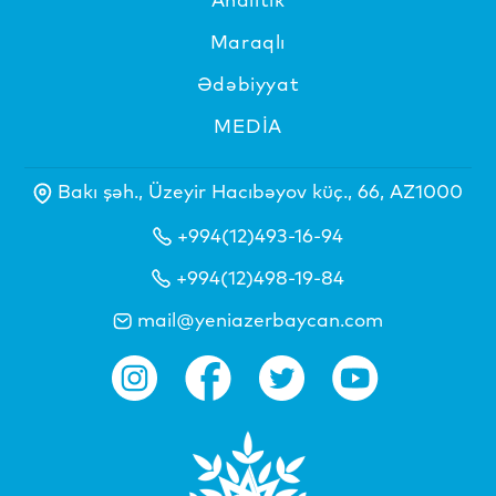
Maraqlı
Ədəbiyyat
MEDİA
Bakı şəh., Üzeyir Hacıbəyov küç., 66, AZ1000
+994(12)493-16-94
+994(12)498-19-84
mail@yeniazerbaycan.com