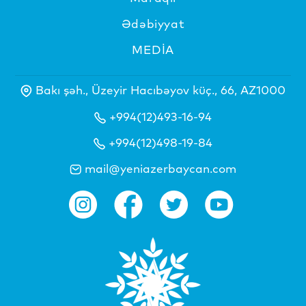
Ədəbiyyat
MEDİA
Bakı şəh., Üzeyir Hacıbəyov küç., 66, AZ1000
+994(12)493-16-94
+994(12)498-19-84
mail@yeniazerbaycan.com