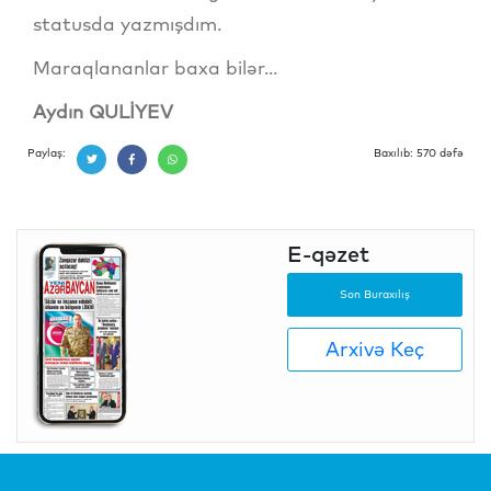
statusda yazmışdım.
Maraqlananlar baxa bilər...
Aydın QULİYEV
Paylaş:
Baxılıb: 570 dəfə
E-qəzet
Son Buraxılış
Arxivə Keç