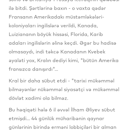
ilə bitdi. Şərtlərinə baxın - o vaxta qədər
Fransanın Amerikadakı müstəmləkələri-
koloniyaları ingilislərə verildi, Kanada,
Luiziananın böyük hissəsi, Florida, Karib
adaları ingilislərin əlinə keçdi. Əgər bu hadisə
olmasaydı, indi təkcə Kanadanın Kvebek
əyaləti yox, Kralın dediyi kimi, "bütün Amerika
fransızca danışırdı"...
Kral bir daha sübut etdi - "tarixi mükəmməl
bilməyənlər nükəmməl siyasətçi və mükəmməl
dövlət xadimi ola bilməz.
Bu həqiqəti hələ 6 il əvvəl İlham Əliyev sübut
etmişdi... 44 günlük müharibənin qaynar
günlərinin birində erməni lobbiçiləri bir alman