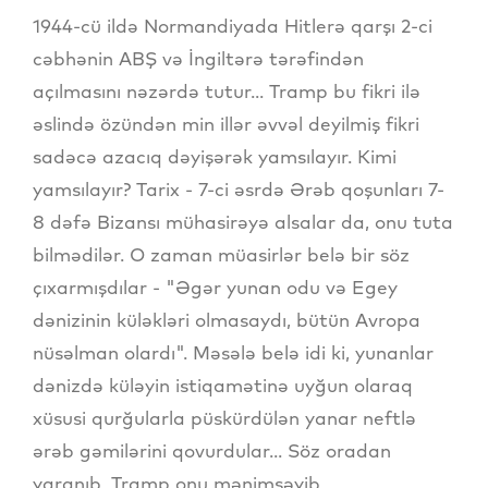
1944-cü ildə Normandiyada Hitlerə qarşı 2-ci
cəbhənin ABŞ və İngiltərə tərəfindən
açılmasını nəzərdə tutur... Tramp bu fikri ilə
əslində özündən min illər əvvəl deyilmiş fikri
sadəcə azacıq dəyişərək yamsılayır. Kimi
yamsılayır? Tarix - 7-ci əsrdə Ərəb qoşunları 7-
8 dəfə Bizansı mühasirəyə alsalar da, onu tuta
bilmədilər. O zaman müasirlər belə bir söz
çıxarmışdılar - "Əgər yunan odu və Egey
dənizinin küləkləri olmasaydı, bütün Avropa
nüsəlman olardı". Məsələ belə idi ki, yunanlar
dənizdə küləyin istiqamətinə uyğun olaraq
xüsusi qurğularla püskürdülən yanar neftlə
ərəb gəmilərini qovurdular... Söz oradan
yaranıb, Tramp onu mənimsəyib...