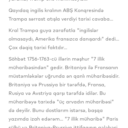
Qayıdaq ingilis kralının ABŞ Konqresində
Trampa sərrast atışla verdiyi tarixi cavaba...
Kral Trampa guya zarafatla "ingilislər
olmasaydı, Amerika fransızca danışardı" dedi...
Çox dəqiq tarixi faktdır...
Söhbət 1756-1763-cü illərin məşhur "7 illik
müharibəsindən" gedir. Britaniya ilə Fransanın
müstəmləkələr uğrunda ən qanlı müharibəsidir.
Britaniya və Prussiya bir tərəfdə, Fransa,
Rusiya və Avstriya qarşı tərəfdə idilər. Bu
müharibəyə tarixdə "üç arvadın müharibəsi"
də deyilir. Bunu dostlarım istərsə, başqa
yazımda izah edərəm... "7 illik müharibə" Paris
sülhü və Britaniya-Prussiya ittifaqının qələbəsi