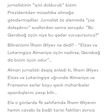
jurnalistinin "içini doldurub" bizim
Prezidentdən müsahibə almağa
göndərmişdilər. Jurnalist öz aləmində "çox
dolaşdırıcı" suallardan sonra soruşdu: "Bu
Qarabağ üçün niyə bu qədər vuruşursunuz?"
Bilirsinizmi İlham Əliyev nə dedi? - "Elzas və
Lotaringiya Almaniya üçün nədirsə, Qarabağ
da bizim üçün odur"...
Alman jurnalisti dəqiq anladı ki, İlham Əliyev
Elzas və Lotaringiya uğrunda Almaniya və
Fransanın əsrlər boyu qanlı müharibələr
apardıqlarını yaxşı bilir...
Elə o günlərdə fb səhifəmdə İlham Əliyevin
həmin cavabı ilə bağlı tarixi faktları ayrıca