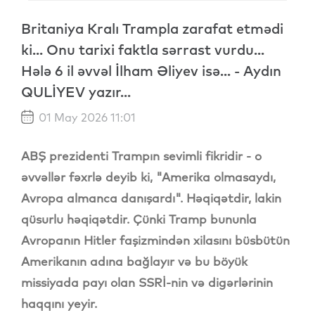
Britaniya Kralı Trampla zarafat etmədi
ki... Onu tarixi faktla sərrast vurdu...
Hələ 6 il əvvəl İlham Əliyev isə... - Aydın
QULİYEV yazır...
01 May 2026 11:01
ABŞ prezidenti Trampın sevimli fikridir - o
əvvəllər fəxrlə deyib ki, "Amerika olmasaydı,
Avropa almanca danışardı". Həqiqətdir, lakin
qüsurlu həqiqətdir. Çünki Tramp bununla
Avropanın Hitler faşizmindən xilasını büsbütün
Amerikanın adına bağlayır və bu böyük
missiyada payı olan SSRİ-nin və digərlərinin
haqqını yeyir.