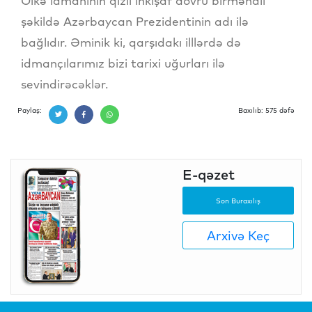
Ölkə idmanının qızıl inkişaf dövrü birmənalı
şəkildə Azərbaycan Prezidentinin adı ilə
bağlıdır. Əminik ki, qarşıdakı illlərdə də
idmançılarımız bizi tarixi uğurları ilə
sevindirəcəklər.
Paylaş:
Baxılıb: 575 dəfə
E-qəzet
Son Buraxılış
Arxivə Keç