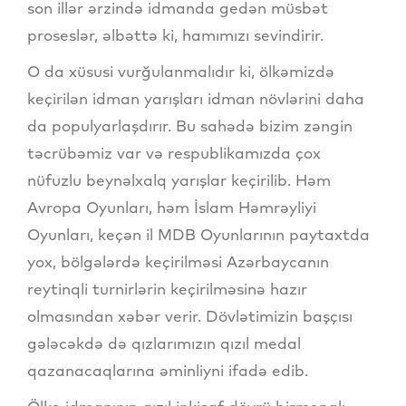
son illər ərzində idmanda gedən müsbət
proseslər, əlbəttə ki, hamımızı sevindirir.
O da xüsusi vurğulanmalıdır ki, ölkəmizdə
keçirilən idman yarışları idman növlərini daha
da populyarlaşdırır. Bu sahədə bizim zəngin
təcrübəmiz var və respublikamızda çox
nüfuzlu beynəlxalq yarışlar keçirilib. Həm
Avropa Oyunları, həm İslam Həmrəyliyi
Oyunları, keçən il MDB Oyunlarının paytaxtda
yox, bölgələrdə keçirilməsi Azərbaycanın
reytinqli turnirlərin keçirilməsinə hazır
olmasından xəbər verir. Dövlətimizin başçısı
gələcəkdə də qızlarımızın qızıl medal
qazanacaqlarına əminliyni ifadə edib.