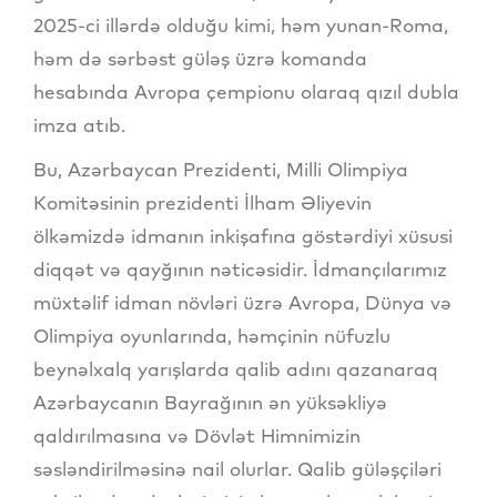
2025-ci illərdə olduğu kimi, həm yunan-Roma,
həm də sərbəst güləş üzrə komanda
hesabında Avropa çempionu olaraq qızıl dubla
imza atıb.
Bu, Azərbaycan Prezidenti, Milli Olimpiya
Komitəsinin prezidenti İlham Əliyevin
ölkəmizdə idmanın inkişafına göstərdiyi xüsusi
diqqət və qayğının nəticəsidir. İdmançılarımız
müxtəlif idman növləri üzrə Avropa, Dünya və
Olimpiya oyunlarında, həmçinin nüfuzlu
beynəlxalq yarışlarda qalib adını qazanaraq
Azərbaycanın Bayrağının ən yüksəkliyə
qaldırılmasına və Dövlət Himnimizin
səsləndirilməsinə nail olurlar. Qalib güləşçiləri