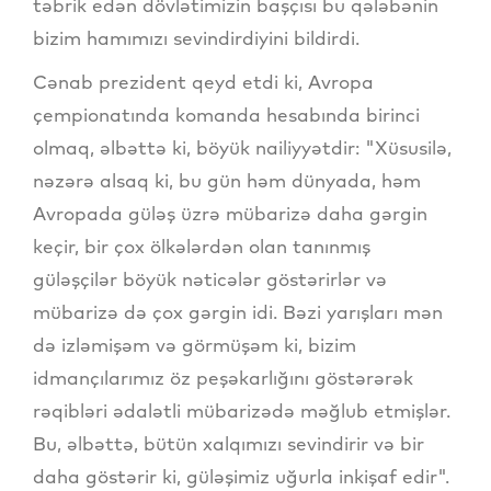
təbrik edən dövlətimizin başçısı bu qələbənin
bizim hamımızı sevindirdiyini bildirdi.
Cənab prezident qeyd etdi ki, Avropa
çempionatında komanda hesabında birinci
olmaq, əlbəttə ki, böyük nailiyyətdir: "Xüsusilə,
nəzərə alsaq ki, bu gün həm dünyada, həm
Avropada güləş üzrə mübarizə daha gərgin
keçir, bir çox ölkələrdən olan tanınmış
güləşçilər böyük nəticələr göstərirlər və
mübarizə də çox gərgin idi. Bəzi yarışları mən
də izləmişəm və görmüşəm ki, bizim
idmançılarımız öz peşəkarlığını göstərərək
rəqibləri ədalətli mübarizədə məğlub etmişlər.
Bu, əlbəttə, bütün xalqımızı sevindirir və bir
daha göstərir ki, güləşimiz uğurla inkişaf edir".