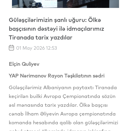
Güləşçilərimizin şanlı uğuru: Ölkə
başçısının dəstəyi ilə idmaçılarımız
Tiranada tarix yazdılar
01 May 2026 12:53
Elçin Quliyev
YAP Nərimanov Rayon Təşkilatının sədri
Güləşçilərimiz Albaniyanın paytaxtı Tiranada
keçirilən builki Avropa Çempionatında sözün
əsl mənasında tarix yazdılar. Ölkə başçısı
cənab İlham Əliyevin Avropa çempionatında
komanda hesabında qalib olan güləşçilərimizi