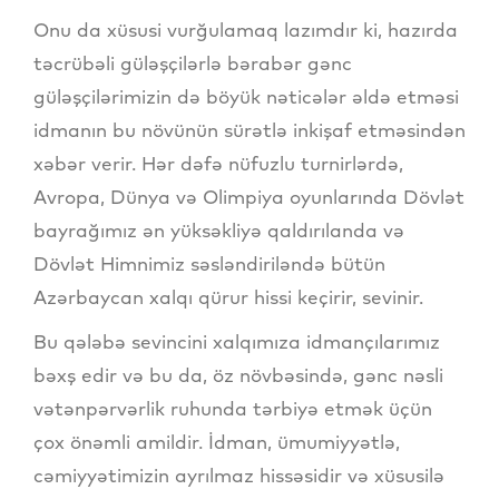
Onu da xüsusi vurğulamaq lazımdır ki, hazırda
təcrübəli güləşçilərlə bərabər gənc
güləşçilərimizin də böyük nəticələr əldə etməsi
idmanın bu növünün sürətlə inkişaf etməsindən
xəbər verir. Hər dəfə nüfuzlu turnirlərdə,
Avropa, Dünya və Olimpiya oyunlarında Dövlət
bayrağımız ən yüksəkliyə qaldırılanda və
Dövlət Himnimiz səsləndiriləndə bütün
Azərbaycan xalqı qürur hissi keçirir, sevinir.
Bu qələbə sevincini xalqımıza idmançılarımız
bəxş edir və bu da, öz növbəsində, gənc nəsli
vətənpərvərlik ruhunda tərbiyə etmək üçün
çox önəmli amildir. İdman, ümumiyyətlə,
cəmiyyətimizin ayrılmaz hissəsidir və xüsusilə