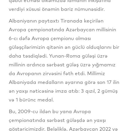
qəbul etməsi ölkəmizdə idmanın inkişafına
verdiyi xüsusi önəmin bariz nümunəsidir.
Albaniyanın paytaxtı Tiranada keçirilən
Avropa çempionatında Azərbaycan millisinin
6-cı dəfə Avropa çempionu olması
güləşçilərimizin qitənin ən güclü olduqlarını bir
daha təsdiqlədi. Yunan-Roma güləşi üzrə
millinin ardınca sərbəst güləş üzrə yığmamız
da Avropanın zirvəsini fəth etdi. Millimiz
Albaniyada medalların əyarına görə son 17 ilin
ən yaxşı nəticəsinə imza atıb: 3 qızıl, 2 gümüş
və 1 bürünc medal.
Bu, 2009-cu ildən bu yana Avropa
çempionatında sərbəst güləşdə ən yaxşı
göstəricimizdir. Beləliklə, Azərbaycan 2022 və