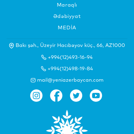
Maraqlı
Ədəbiyyat
MEDİA
Bakı şəh., Üzeyir Hacıbəyov küç., 66, AZ1000
+994(12)493-16-94
+994(12)498-19-84
mail@yeniazerbaycan.com