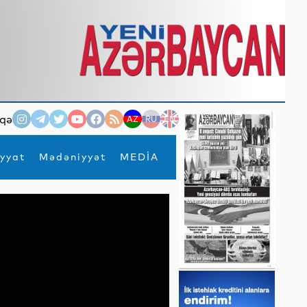
qə
AZ
RU
EN
yyat
Mədəniyyət
MEDİA
×