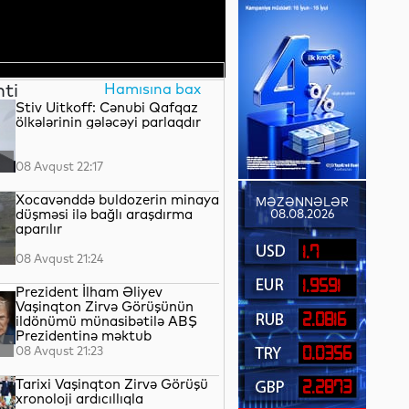
nti
Hamısına bax
Stiv Uitkoff: Cənubi Qafqaz
ölkələrinin gələcəyi parlaqdır
08 Avqust 22:17
Xocavənddə buldozerin minaya
MƏZƏNNƏLƏR
düşməsi ilə bağlı araşdırma
08.08.2026
aparılır
1.7
08 Avqust 21:24
1.9591
Prezident İlham Əliyev
Vaşinqton Zirvə Görüşünün
2.0816
ildönümü münasibətilə ABŞ
Prezidentinə məktub
ünvanlayıb
08 Avqust 21:23
0.0356
Tarixi Vaşinqton Zirvə Görüşü
2.2873
xronoloji ardıcıllıqla