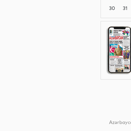
30
31
Siyasət
Dünya
Gündəm
Dünya
Azərbayca