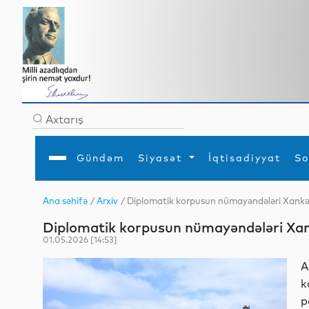
Gündəm
Siyasət
İqtisadiyyat
So
Ana səhifə
/
Arxiv
/ Diplomatik korpusun nümayəndələri Xankən
Ana səhifə
Ədəbiyyat
Siyasət
Sosial
Dün
Diplomatik korpusun nümayəndələri Xank
Gündəm
MEDİA
Xarici siyasət
Turizm
İqtisadiyyat
Daxili siyasət
Elm
01.05.2026 [14:53]
YAP
Din
Analitika
Hadisə
A
Mədəniyyət
Diaspor
k
Müsahibə
p