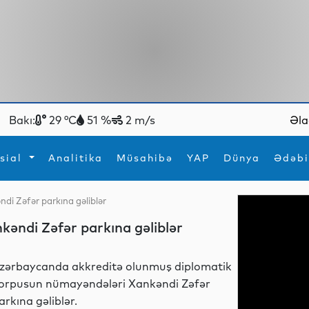
Bakı:
29 °C
51 %
2 m/s
Əla
sial
Analitika
Müsahibə
YAP
Dünya
Ədəbi
di Zəfər parkına gəliblər
ya
İdman
Maraqlı
əndi Zəfər parkına gəliblər
İdman
Yeni texnologiyalar
zərbaycanda akkreditə olunmuş diplomatik
orpusun nümayəndələri Xankəndi Zəfər
arkına gəliblər.