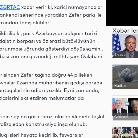
ZƏRTAC
xəbər verir ki, xarici nümayəndələr
ankəndi şəhərində yaradılan Zəfər parkı ilə
axından tanış olublar.
Xəbər le
ildirilib ki, park Azərbaycan xalqının tarixi
dalətin bərpası və öz ərazi bütövlüyünün
orunması uğrunda göstərdiyi döyüş əzmini,
Siyasət
ribəsi zamanı qazandığı möhtəşəm Qələbəni
rişindən Zəfər tağına doğru 44 pilləkən
 lövhələr üzərində müharibənin gedişi barədə
Hadisə
təqələrinin adları yazılıb. Eyni zamanda,
ticələrini əks etdirən məlumatlar da
nin sayına görə rəmzi olaraq 44 metr təşkil
Gündəm
volizə edən konstruksiya inşa olunub.
q işləri həyata keçirilib, fəvvarələr