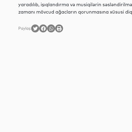
yaradılıb, işıqlandırma və musiqilərin səsləndirilməs
zamanı mövcud ağacların qorunmasına xüsusi diqqə
Paylaş: