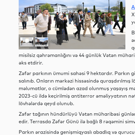
A
X
y
B
ə
q
misilsiz qəhrəmanlığını və 44 günlük Vətən müha
əks etdirir.
Zəfər parkının ümumi sahəsi 9 hektardır. Parkın gi
salınıb. Onların mərkəzi hissəsində quraşdırılmış
məlumatlar, o cümlədən azad olunmuş yaşayış mən
2023-cü ildə keçirilmiş antiterror əməliyyatının nə
lövhələrdə qeyd olunub.
Zəfər tağının hündürlüyü Vətən müharibəsi günləri
edir. Terrasda Zəfər Günü ilə bağlı 8 rəqəmini sim
Parkın ərazisində genişmiqyaslı abadlıq və quruculu