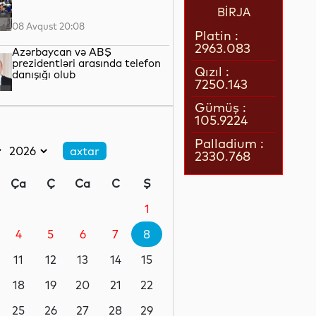
BİRJA
08 Avqust 20:08
Platin :
2963.083
Azərbaycan və ABŞ
prezidentləri arasında telefon
Qızıl :
danışığı olub
7250.143
08 Avqust 19:41
Gümüş :
105.9224
Naxçıvanda avqust ayının
pensiyaları ödənilib
Palladium :
2330.768
08 Avqust 17:21
Ça
Ç
Ca
C
Ş
Sabah havanın temperaturu
40 dərəcəyədək yüksələcək
1
4
5
6
7
8
08 Avqust 16:39
11
12
13
14
15
Müharibənin və sülhün qalibi
18
19
20
21
22
25
26
27
28
29
08 Avqust 15:22