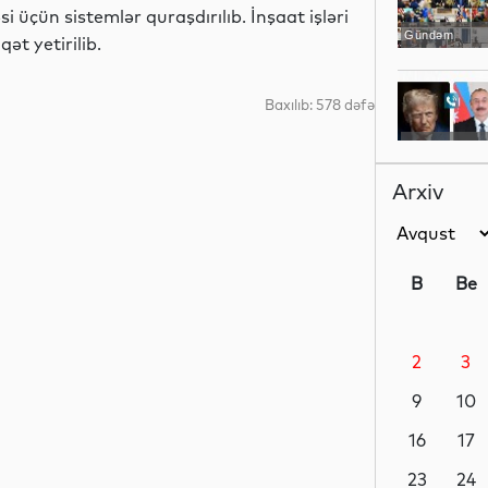
i üçün sistemlər quraşdırılıb. İnşaat işləri
Gündəm
t yetirilib.
Baxılıb: 578 dəfə
Gündəm
Arxiv
Sosial
B
Be
2
3
Sosial
9
10
16
17
Analitik
23
24