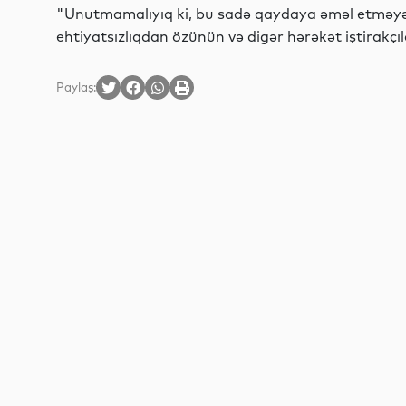
"Unutmamalıyıq ki, bu sadə qaydaya əməl etməyən 
ehtiyatsızlıqdan özünün və digər hərəkət iştirakçıla
Paylaş: