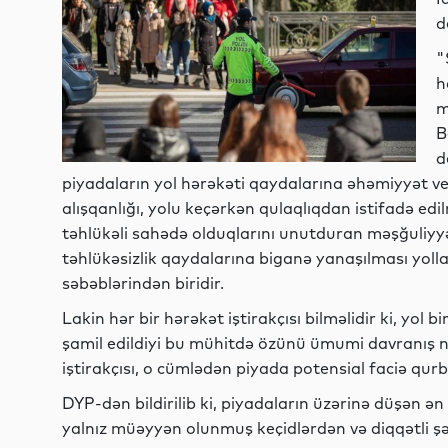
d
"
h
m
B
d
piyadaların yol hərəkəti qaydalarına əhəmiyyət v
alışqanlığı, yolu keçərkən qulaqlıqdan istifadə edi
təhlükəli sahədə olduqlarını unutduran məşğuliyyət
təhlükəsizlik qaydalarına biganə yanaşılması yoll
səbəblərindən biridir.
Lakin hər bir hərəkət iştirakçısı bilməlidir ki, yol
şamil edildiyi bu mühitdə özünü ümumi davranış
iştirakçısı, o cümlədən piyada potensial faciə qurba
DYP-dən bildirilib ki, piyadaların üzərinə düşən ən
yalnız müəyyən olunmuş keçidlərdən və diqqətli şə