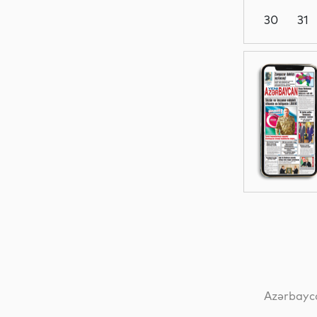
30
31
Dünya
Siyasət
Siyasət
Dünya
Azərbayca