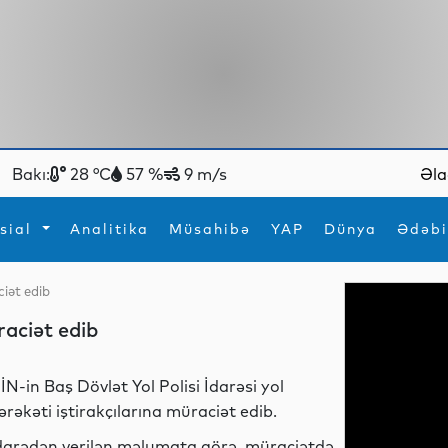
Bakı:
28 °C
57 %
9 m/s
Əla
sial
Analitika
Müsahibə
YAP
Dünya
Ədəbi
ciət edib
ya
İdman
Maraqlı
raciət edib
İdman
Yeni texnologiyalar
İN-in Baş Dövlət Yol Polisi İdarəsi yol
ərəkəti iştirakçılarına müraciət edib.
darədən verilən məlumata görə, müraciətdə