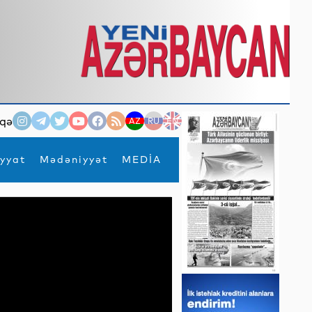
qə
AZ
RU
EN
yyat
Mədəniyyət
MEDİA
×