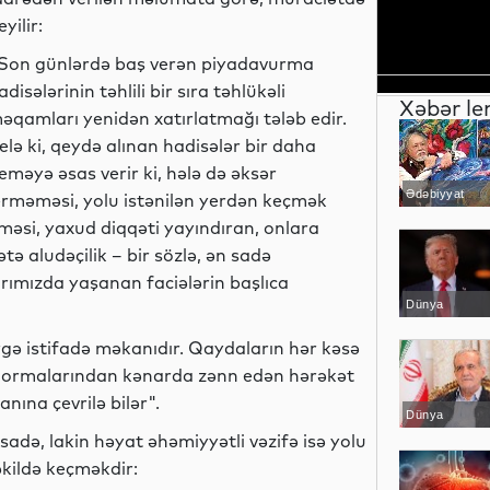
eyilir:
Son günlərdə baş verən piyadavurma
adisələrinin təhlili bir sıra təhlükəli
Xəbər le
əqamları yenidən xatırlatmağı tələb edir.
elə ki, qeydə alınan hadisələr bir daha
eməyə əsas verir ki, hələ də əksər
Ədəbiyyat
erməməsi, yolu istənilən yerdən keçmək
lməsi, yaxud diqqəti yayındıran, onlara
ə aludəçilik – bir sözlə, ən sadə
arımızda yaşanan faciələrin başlıca
Dünya
 birgə istifadə məkanıdır. Qaydaların hər kəsə
 normalarından kənarda zənn edən hərəkət
nına çevrilə bilər".
Dünya
 sadə, lakin həyat əhəmiyyətli vəzifə isə yolu
kildə keçməkdir: