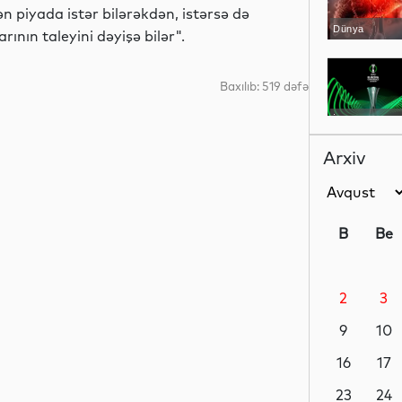
piyada istər bilərəkdən, istərsə də
Dünya
rının taleyini dəyişə bilər".
Baxılıb: 519 dəfə
İdman
Arxiv
Dünya
B
Be
2
3
Dünya
9
10
16
17
Dünya
23
24