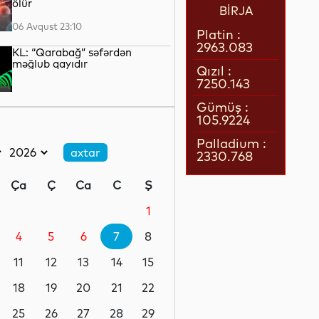
ölür
BİRJA
06 Avqust 23:10
Platin :
2963.083
KL: “Qarabağ” səfərdən
məğlub qayıdır
Qızıl :
7250.143
06 Avqust 23:07
Gümüş :
105.9224
Baş Qərargah rəisi: İsrail
Qəzzada “proaktiv şəkildə
Palladium :
fəaliyyət göstərməyə" davam
2330.768
edəcək
06 Avqust 22:42
Ça
Ç
Ca
C
Ş
LNG daşımalarının xərcləri
kəskin artıb
1
4
5
6
7
8
06 Avqust 22:05
11
12
13
14
15
Avropanın 80-dək səhiyyə
təşkilatı Aİ-ni əhalinin istidən
18
19
20
21
22
qorunması üçün tədbirlər
görməyə çağırıb
25
26
27
28
29
06 Avqust 21:39