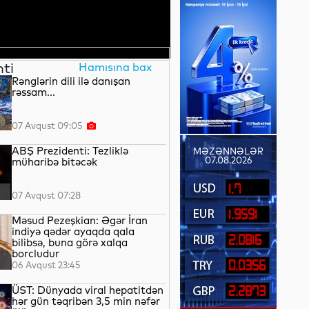
nti
Hamısına bax
Rənglərin dili ilə danışan
rəssam...
07 Avqust 09:05
ABŞ Prezidenti: Tezliklə
MƏZƏNNƏLƏR
07.08.2026
müharibə bitəcək
1.7
07 Avqust 07:28
1.9591
Məsud Pezeşkian: Əgər İran
indiyə qədər ayaqda qala
2.0816
bilibsə, buna görə xalqa
borcludur
0.0356
06 Avqust 23:45
ÜST: Dünyada viral hepatitdən
2.2873
hər gün təqribən 3,5 min nəfər