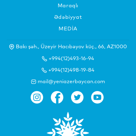
Maraqlı
Ədəbiyyat
MEDİA
Bakı şəh., Üzeyir Hacıbəyov küç., 66, AZ1000
+994(12)493-16-94
+994(12)498-19-84
mail@yeniazerbaycan.com