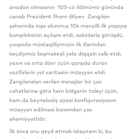
anadan olmasının 103-cü ildönümü günündə
cənab Prezident İlham Əliyev Zəngilan
şəhərində inşa olunmuş 104 mənzilli ilk yaşayış
kompleksinin açılışını etdi, sakinlərlə görüşdü,
çıxışında müstəqilliyimizin ilk illərindən
keçdiyimiz keşməkeşli yola diqqəti cəlb etdi,
yaxın və orta dövr üçün qarşıda duran
vəzifələrin yol xəritəsini müəyyən etdi.
Zəngilandan verilən mesajlar bir çox
cəhətlərinə görə həm bölgənin taleyi üçün,
həm də beynəlxalq siyasi konfiqurasiyanın
müəyyən edilməsi baxımdan çox
əhəmiyyətlidir.
İlk öncə onu qeyd etmək istəyirəm ki, bu