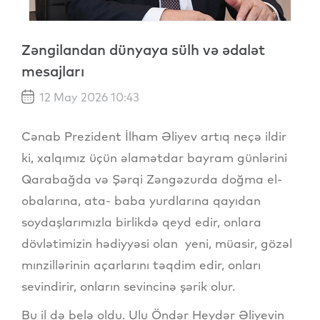
Zəngilandan dünyaya sülh və ədalət
mesajları
12 May 2026 10:43
Cənab Prezident İlham Əliyev artıq neçə ildir
ki, xalqımız üçün əlamətdar bayram günlərini
Qarabağda və Şərqi Zəngəzurda doğma el-
obalarına, ata- baba yurdlarına qayıdan
soydaşlarımızla birlikdə qeyd edir, onlara
dövlətimizin hədiyyəsi olan yeni, müasir, gözəl
mınzillərinin açarlarını təqdim edir, onları
sevindirir, onların sevincinə şərik olur.
Bu il də belə oldu. Ulu Öndər Heydər Əliyevin