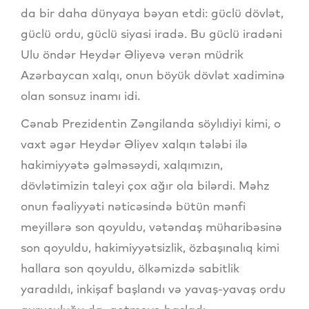
da bir daha dünyaya bəyan etdi: güclü dövlət,
güclü ordu, güclü siyasi iradə. Bu güclü iradəni
Ulu öndər Heydər Əliyevə verən müdrik
Azərbaycan xalqı, onun böyük dövlət xadiminə
olan sonsuz inamı idi.
Cənab Prezidentin Zəngilanda söylıdiyi kimi, o
vaxt əgər Heydər Əliyev xalqın tələbi ilə
hakimiyyətə gəlməsəydi, xalqımızın,
dövlətimizin taleyi çox ağır ola bilərdi. Məhz
onun fəaliyyəti nəticəsində bütün mənfi
meyillərə son qoyuldu, vətəndaş müharibəsinə
son qoyuldu, hakimiyyətsizlik, özbaşınalıq kimi
hallara son qoyuldu, ölkəmizdə sabitlik
yaradıldı, inkişaf başlandı və yavaş-yavaş ordu