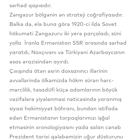
sərhəd qapısıdır.
Zəngəzur bölgənin ən strateji coğrafiyasıdır.
Bəlkə də, elə buna görə 1920-ci ildə Sovet
hökuməti Zəngəzuru iki yerə parçaladı, süni
yolla İranla Ermənistan SSR arasında sərhəd
yaratdı, Naxçıvanı və Türkiyəni Azərbaycanın
əsas ərazisindən ayırdı.
Çıxışında ötən əsrin doxsanıncı illərinin
əvvəllərində ölkəmizdə hökm sürən hərc-
mərclilik, təsadüfi küçə adamlarının böyük
vəzifələrə yiyələnməsi nəticəsində yaranmış
siyasi hakimiyyət böhranı, bundan istifadə
edən Ermənistanın torpaqlarımızı işğal
etməsinin xronologiyasını yada salan cənəb
Prezident tarixi qələbəmizin uğur düsturunu