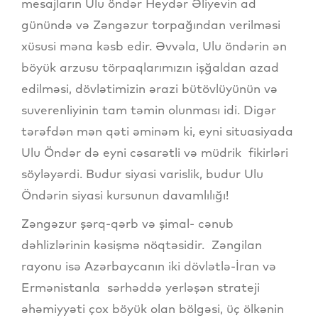
mesajların Ulu öndər Heydər Əliyevin ad
günündə və Zəngəzur torpağından verilməsi
xüsusi məna kəsb edir. Əvvəla, Ulu öndərin ən
böyük arzusu törpaqlarımızın işğaldan azad
edilməsi, dövlətimizin ərazi bütövlüyünün və
suverenliyinin tam təmin olunması idi. Digər
tərəfdən mən qəti əminəm ki, eyni situasiyada
Ulu Öndər də eyni cəsarətli və müdrik fikirləri
söyləyərdi. Budur siyasi varislik, budur Ulu
Öndərin siyasi kursunun davamlılığı!
Zəngəzur şərq-qərb və şimal- cənub
dəhlizlərinin kəsişmə nöqtəsidir. Zəngilan
rayonu isə Azərbaycanın iki dövlətlə-İran və
Ermənistanla sərhəddə yerləşən strateji
əhəmiyyəti çox böyük olan bölgəsi, üç ölkənin