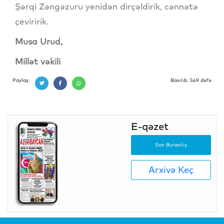
Şərqi Zəngəzuru yenidən dirçəldirik, cənnətə
çeviririk.
Musa Urud,
Millət vəkili
Paylaş:
Baxılıb: 549 dəfə
E-qəzet
Son Buraxılış
Arxivə Keç