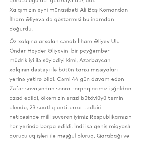
quruculuğu da getməyə başladı.
Xalqımızın eyni münasibəti Ali Baş Komandan
İlham Əliyevə də göstərmısi bu inamdan
doğurdu.
Öz xalqına arxalan cənab İlham Əliyev Ulu
Öndər Heydər Əliyevin bir peyğəmbər
müdrikliyi ilə söylədiyi kimi, Azərbaycan
xalqının dəstəyi ilə bütün tarixi missiyaları
yerinə yetirə bildi. Cəmi 44 gün davam edən
Zəfər savaşından sonra torpaqlarımız işğaldan
azad edildi, ölkəmizin ərazi bütövlüyü təmin
olundu, 23 saatlıq antiterror tədbiri
nəticəsində milli suverenliyimiz Respublikamızın
hər yerində bərpa edildi. İndi isə geniş miqyaslı
quruculuq işləri ilə məşğul oluruq, Qarabağı və