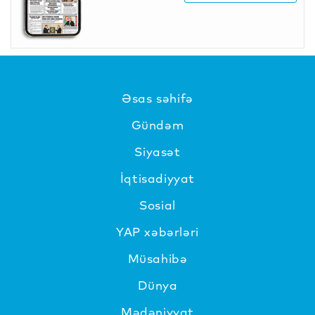
Əsas səhifə
Gündəm
Siyasət
İqtisadiyyat
Sosial
YAP xəbərləri
Müsahibə
Dünya
Mədəniyyat