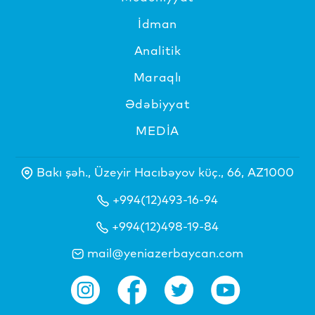
İdman
Analitik
Maraqlı
Ədəbiyyat
MEDİA
Bakı şəh., Üzeyir Hacıbəyov küç., 66, AZ1000
+994(12)493-16-94
+994(12)498-19-84
mail@yeniazerbaycan.com