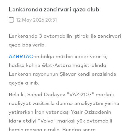
Lənkəranda zəncirvari qəza olub
12 May 2026 20:31
Lənkəranda 3 avtomobilin iştirakı ilə zəncirvari
qəza baş verib.
AZƏRTAC
-ın bölgə müxbiri xəbər verir ki,
hadisə köhnə Ələt-Astara magistralında,
Lənkəran rayonunun Şiləvar kəndi ərazisində
qeydə alınıb.
Belə ki, Səhəd Dədəyev "VAZ-2107" markalı
nəqliyyat vasitəsilə dönmə əməliyyatını yerinə
yetirərkən İran vətəndaşı Yasir Əzizadənin
idarə etdiyi "Volvo" markalı yük avtomobili
həmin maşına çırpılıb. Bundan sonra