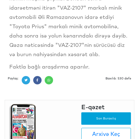
idarəetməni itirən "VAZ-2107" markalı minik
avtomobili Əli Ramazanovun idarə etdiyi
"Toyota Prius" markalı minik avtomobilinə,
daha sonra isə yolun kənarındakı dirəyə dəyib.
Qəza nəticəsində "VAZ-2107"nin sürücüsü diz
və burun nahiyəsindən xəsarət alıb.
Faktla bağlı araşdırma aparılır.
Paylaş:
Baxılıb: 530 dəfə
E-qəzet
Son Buraxılış
Arxivə Keç