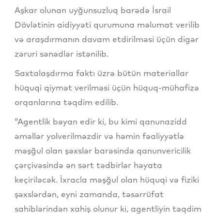
Aşkar olunan uyğunsuzluq barədə İsrail
Dövlətinin aidiyyəti qurumuna məlumat verilib
və araşdırmanın davam etdirilməsi üçün digər
zəruri sənədlər istənilib.
Saxtalaşdırma faktı üzrə bütün materiallar
hüquqi qiymət verilməsi üçün hüquq-mühafizə
orqanlarına təqdim edilib.
“Agentlik bəyan edir ki, bu kimi qanunazidd
əməllər yolverilməzdir və həmin fəaliyyətlə
məşğul olan şəxslər barəsində qanunvericilik
çərçivəsində ən sərt tədbirlər həyata
keçiriləcək. İxracla məşğul olan hüquqi və fiziki
şəxslərdən, eyni zamanda, təsərrüfat
sahiblərindən xahiş olunur ki, agentliyin təqdim