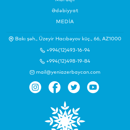
Ədəbiyyat
MEDİA
Bakı şəh., Üzeyir Hacıbəyov küç., 66, AZ1000
+994(12)493-16-94
+994(12)498-19-84
mail@yeniazerbaycan.com