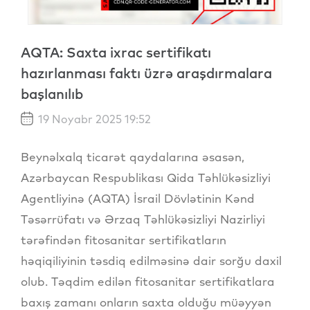
AQTA: Saxta ixrac sertifikatı
hazırlanması faktı üzrə araşdırmalara
başlanılıb
19 Noyabr 2025 19:52
Beynəlxalq ticarət qaydalarına əsasən,
Azərbaycan Respublikası Qida Təhlükəsizliyi
Agentliyinə (AQTA) İsrail Dövlətinin Kənd
Təsərrüfatı və Ərzaq Təhlükəsizliyi Nazirliyi
tərəfindən fitosanitar sertifikatların
həqiqiliyinin təsdiq edilməsinə dair sorğu daxil
olub. Təqdim edilən fitosanitar sertifikatlara
baxış zamanı onların saxta olduğu müəyyən