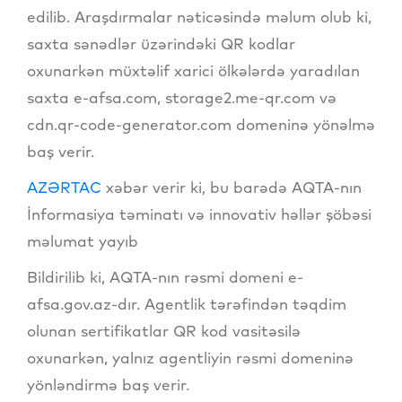
edilib. Araşdırmalar nəticəsində məlum olub ki,
saxta sənədlər üzərindəki QR kodlar
oxunarkən müxtəlif xarici ölkələrdə yaradılan
saxta e-afsa.com, storage2.me-qr.com və
cdn.qr-code-generator.com domeninə yönəlmə
baş verir.
AZƏRTAC
xəbər verir ki, bu barədə AQTA-nın
İnformasiya təminatı və innovativ həllər şöbəsi
məlumat yayıb
Bildirilib ki, AQTA-nın rəsmi domeni e-
afsa.gov.az-dır. Agentlik tərəfindən təqdim
olunan sertifikatlar QR kod vasitəsilə
oxunarkən, yalnız agentliyin rəsmi domeninə
yönləndirmə baş verir.