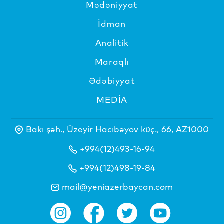
Mədəniyyat
İdman
Analitik
Maraqlı
Ədəbiyyat
MEDİA
Bakı şəh., Üzeyir Hacıbəyov küç., 66, AZ1000
+994(12)493-16-94
+994(12)498-19-84
mail@yeniazerbaycan.com