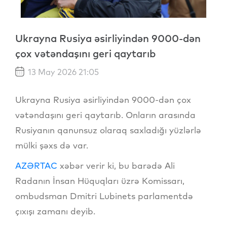
Ukrayna Rusiya əsirliyindən 9000-dən
çox vətəndaşını geri qaytarıb
13 May 2026 21:05
Ukrayna Rusiya əsirliyindən 9000-dən çox
vətəndaşını geri qaytarıb. Onların arasında
Rusiyanın qanunsuz olaraq saxladığı yüzlərlə
mülki şəxs də var.
AZƏRTAC
xəbər verir ki, bu barədə Ali
Radanın İnsan Hüquqları üzrə Komissarı,
ombudsman Dmitri Lubinets parlamentdə
çıxışı zamanı deyib.