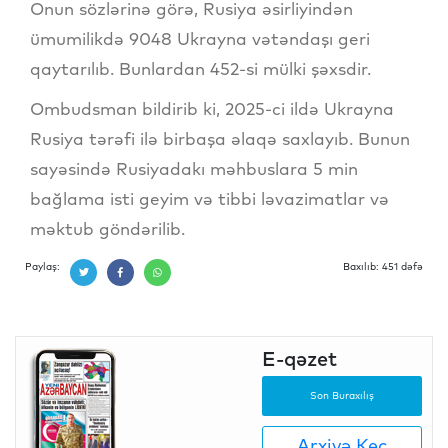
Onun sözlərinə görə, Rusiya əsirliyindən
ümumilikdə 9048 Ukrayna vətəndaşı geri
qaytarılıb. Bunlardan 452-si mülki şəxsdir.
Ombudsman bildirib ki, 2025-ci ildə Ukrayna
Rusiya tərəfi ilə birbaşa əlaqə saxlayıb. Bunun
sayəsində Rusiyadakı məhbuslara 5 min
bağlama isti geyim və tibbi ləvazimatlar və
məktub göndərilib.
Paylaş:
Baxılıb: 451 dəfə
E-qəzet
Son Buraxılış
Arxivə Keç