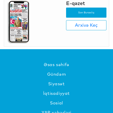
E-qəzet
Son Buraxılış
Arxivə Keç
Əsas səhifə
Gündəm
Siyasət
İqtisadiyyat
Sosial
YAP xəbərləri