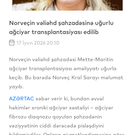
Norveçin vəliəhd şahzadəsinə uğurlu
ağciyər transplantasiyası edilib
17 İyun 2026 20:10
Norveçin vəliəhd şahzadəsi Mette-Maritin
ağciyər transplantasiyası əməliyyatı uğurla
keçib. Bu barədə Norveç Kral Sarayı məlumat
yayıb.
AZƏRTAC
xəbər verir ki, bundan əvvəl
həkimlər xroniki ağciyər xəstəliyi – ağciyər
fibrozu diaqnozu qoyulan şahzadənin
vəziyyətinin ciddi dərəcədə pisləşdiyini
bildirmişdilər. Onların qiymətləndirməsinə görə,