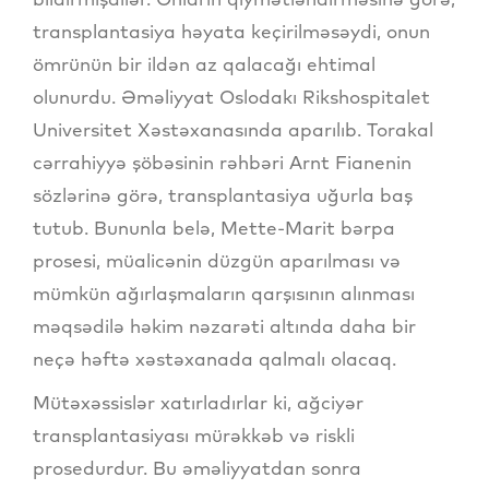
transplantasiya həyata keçirilməsəydi, onun
ömrünün bir ildən az qalacağı ehtimal
olunurdu. Əməliyyat Oslodakı Rikshospitalet
Universitet Xəstəxanasında aparılıb. Torakal
cərrahiyyə şöbəsinin rəhbəri Arnt Fianenin
sözlərinə görə, transplantasiya uğurla baş
tutub. Bununla belə, Mette-Marit bərpa
prosesi, müalicənin düzgün aparılması və
mümkün ağırlaşmaların qarşısının alınması
məqsədilə həkim nəzarəti altında daha bir
neçə həftə xəstəxanada qalmalı olacaq.
Mütəxəssislər xatırladırlar ki, ağciyər
transplantasiyası mürəkkəb və riskli
prosedurdur. Bu əməliyyatdan sonra