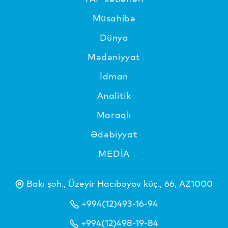
Müsahibə
Dünya
Mədəniyyat
İdman
Analitik
Maraqlı
Ədəbiyyat
MEDİA
Bakı şəh., Üzeyir Hacıbəyov küç., 66, AZ1000
+994(12)493-16-94
+994(12)498-19-84