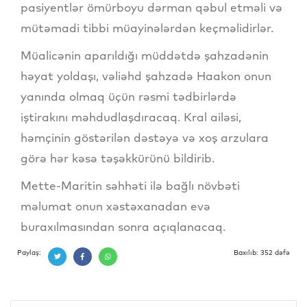
pasiyentlər ömürboyu dərman qəbul etməli və
mütəmadi tibbi müayinələrdən keçməlidirlər.
Müalicənin aparıldığı müddətdə şahzadənin
həyat yoldaşı, vəliəhd şahzadə Haakon onun
yanında olmaq üçün rəsmi tədbirlərdə
iştirakını məhdudlaşdıracaq. Kral ailəsi,
həmçinin göstərilən dəstəyə və xoş arzulara
görə hər kəsə təşəkkürünü bildirib.
Mette-Maritin səhhəti ilə bağlı növbəti
məlumat onun xəstəxanadan evə
buraxılmasından sonra açıqlanacaq.
Paylaş:
Baxılıb: 352 dəfə