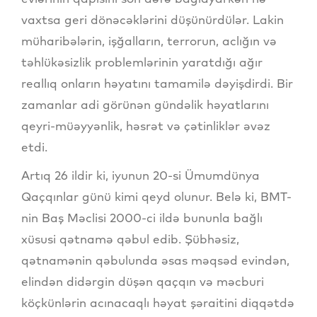
vaxtsa geri dönəcəklərini düşünürdülər. Lakin
müharibələrin, işğalların, terrorun, aclığın və
təhlükəsizlik problemlərinin yaratdığı ağır
reallıq onların həyatını tamamilə dəyişdirdi. Bir
zamanlar adi görünən gündəlik həyatlarını
qeyri-müəyyənlik, həsrət və çətinliklər əvəz
etdi.
Artıq 26 ildir ki, iyunun 20-si Ümumdünya
Qaçqınlar günü kimi qeyd olunur. Belə ki, BMT-
nin Baş Məclisi 2000-ci ildə bununla bağlı
xüsusi qətnamə qəbul edib. Şübhəsiz,
qətnamənin qəbulunda əsas məqsəd evindən,
elindən didərgin düşən qaçqın və məcburi
köçkünlərin acınacaqlı həyat şəraitini diqqətdə