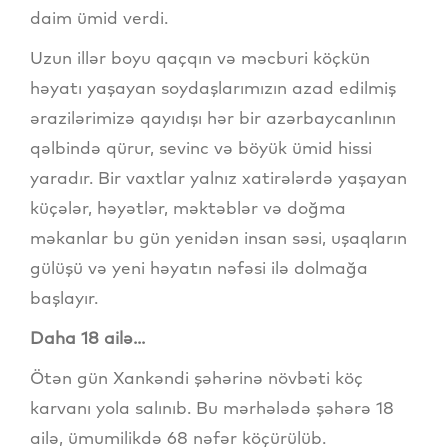
daim ümid verdi.
Uzun illər boyu qaçqın və məcburi köçkün
həyatı yaşayan soydaşlarımızın azad edilmiş
ərazilərimizə qayıdışı hər bir azərbaycanlının
qəlbində qürur, sevinc və böyük ümid hissi
yaradır. Bir vaxtlar yalnız xatirələrdə yaşayan
küçələr, həyətlər, məktəblər və doğma
məkanlar bu gün yenidən insan səsi, uşaqların
gülüşü və yeni həyatın nəfəsi ilə dolmağa
başlayır.
Daha 18 ailə...
Ötən gün Xankəndi şəhərinə növbəti köç
karvanı yola salınıb. Bu mərhələdə şəhərə 18
ailə, ümumilikdə 68 nəfər köçürülüb.