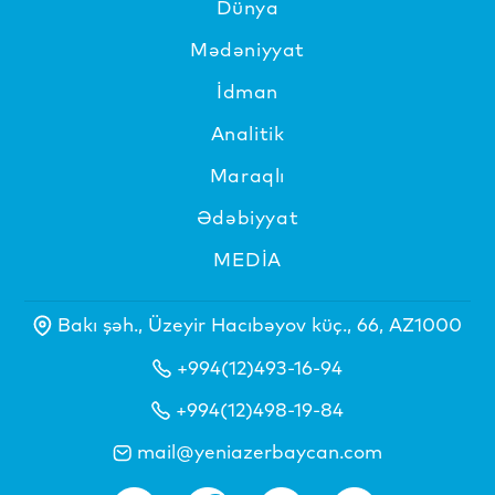
Dünya
Mədəniyyat
İdman
Analitik
Maraqlı
Ədəbiyyat
MEDİA
Bakı şəh., Üzeyir Hacıbəyov küç., 66, AZ1000
+994(12)493-16-94
+994(12)498-19-84
mail@yeniazerbaycan.com