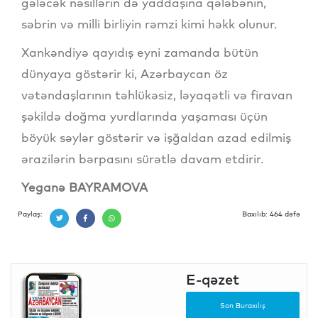
gələcək nəsillərin də yaddaşına qələbənin,
səbrin və milli birliyin rəmzi kimi həkk olunur.
Xankəndiyə qayıdış eyni zamanda bütün
dünyaya göstərir ki, Azərbaycan öz
vətəndaşlarının təhlükəsiz, ləyaqətli və firavan
şəkildə doğma yurdlarında yaşaması üçün
böyük səylər göstərir və işğaldan azad edilmiş
ərazilərin bərpasını sürətlə davam etdirir.
Yeganə BAYRAMOVA
Paylaş:
Baxılıb: 464 dəfə
E-qəzet
Son Buraxılış