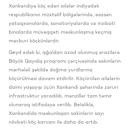
Xankəndiyə köç edən ailələr indiyədək
respublikanın müxtəlif bölgələrində, əsasən
yataqxanalarda, sanatoriyalarda və inzibati
binalarda müvəqqəti məskunlaşmış keçmiş
məcburi köçkünlərdir.
Qeyd edək ki, işğaldan azad olunmuş ərazilərə
Böyük Qayıdış proqramı çərçivəsində sakinlərin
mərhələli şəkildə doğma yurdlarına
köçürülməsi davam etdirilir. Köçürülən ailələrin
daimi yaşayışı üçün Xankəndi şəhərində zəruri
infrastruktur yaradılıb, mənzillər tam təmir
olunaraq istifadəyə verilib. Beləliklə,
Xankəndidə məskunlaşan sakinlərin sayı
növbəti köç karvanı ilə daha da artıb.