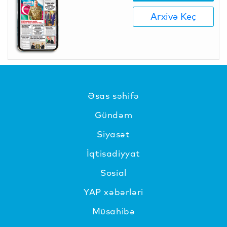
Arxivə Keç
Əsas səhifə
Gündəm
Siyasət
İqtisadiyyat
Sosial
YAP xəbərləri
Müsahibə