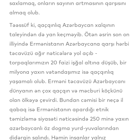
saxlamaq, onların sayının artmasının qarşısını
almaq olub.
Təəssüf ki, qaçqınlıq Azərbaycan xalqının
taleyindən də yan keçməyib. Ötən əsrin son on
illiyində Ermənistanın Azərbaycana qarşı hərbi
təcavüzü ağır nəticələrə yol açıb -
torpaqlarımızın 20 faizi işğal altına düşüb, bir
milyona yaxın vətəndaşımız isə qaçqınlıq
yaşamalı olub. Erməni təcavüzü Azərbaycanı
dünyanın ən çox qaçqın və məcburi köçkünü
olan ölkəyə çevirdi. Bundan cəmisi bir neçə il
qabaq isə Ermənistanın apardığı etnik
təmizləmə siyasəti nəticəsində 250 minə yaxın
azərbaycanlı öz dogma yurd-yuvalarından
didərgin salındı. Həmin insanlar yalnız