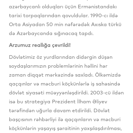
azərbaycanlı olduqları üçün Ermənistandakı
tarixi torpaqlarından qovuldular. 1990-cı ildə
Orta Asiyadan 50 min nəfərədək Axıska türkü
də Azərbaycanda sığınacaq tapdı.
Arzumuz reallığa çevrildi!
Dövlətimiz öz yurdlarından didərgin düşən
soydaşlarımızın problemlərinin həllini hər
zaman diqqət mərkəzində saxladı. Ölkəmizdə
qaçqınlar və məcburi köçkünlərlə iş sahəsində
dövlət siyasəti müəyyənləşdirildi. 2003-cü ildən
isə bu strategiya Prezident İlham Əliyev
tərəfindən uğurla davam etdirildi. Dövlət
başçısının rəhbərliyi ilə qaçqınların və məcburi
köçkünlərin yaşayış şəraitinin yaxşılaşdırılması,