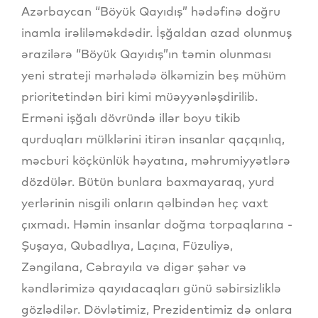
Azərbaycan “Böyük Qayıdış” hədəfinə doğru
inamla irəliləməkdədir. İşğaldan azad olunmuş
ərazilərə “Böyük Qayıdış”ın təmin olunması
yeni strateji mərhələdə ölkəmizin beş mühüm
prioritetindən biri kimi müəyyənləşdirilib.
Erməni işğalı dövründə illər boyu tikib
qurduqları mülklərini itirən insanlar qaçqınlıq,
məcburi köçkünlük həyatına, məhrumiyyətlərə
dözdülər. Bütün bunlara baxmayaraq, yurd
yerlərinin nisgili onların qəlbindən heç vaxt
çıxmadı. Həmin insanlar doğma torpaqlarına -
Şuşaya, Qubadlıya, Laçına, Füzuliyə,
Zəngilana, Cəbrayıla və digər şəhər və
kəndlərimizə qayıdacaqları günü səbirsizliklə
gözlədilər. Dövlətimiz, Prezidentimiz də onlara