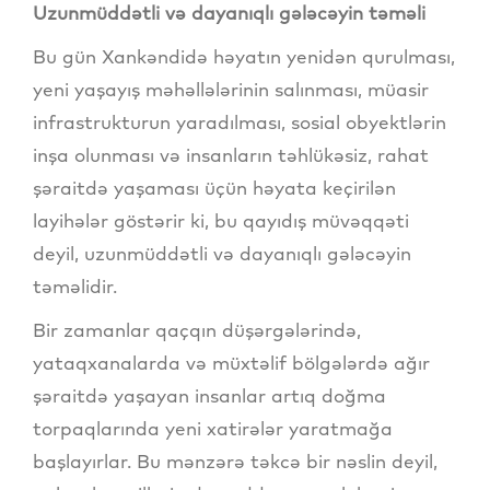
Uzunmüddətli və dayanıqlı gələcəyin təməli
Bu gün Xankəndidə həyatın yenidən qurulması,
yeni yaşayış məhəllələrinin salınması, müasir
infrastrukturun yaradılması, sosial obyektlərin
inşa olunması və insanların təhlükəsiz, rahat
şəraitdə yaşaması üçün həyata keçirilən
layihələr göstərir ki, bu qayıdış müvəqqəti
deyil, uzunmüddətli və dayanıqlı gələcəyin
təməlidir.
Bir zamanlar qaçqın düşərgələrində,
yataqxanalarda və müxtəlif bölgələrdə ağır
şəraitdə yaşayan insanlar artıq doğma
torpaqlarında yeni xatirələr yaratmağa
başlayırlar. Bu mənzərə təkcə bir nəslin deyil,