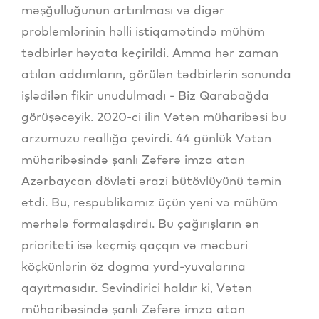
məşğulluğunun artırılması və digər
problemlərinin həlli istiqamətində mühüm
tədbirlər həyata keçirildi. Amma hər zaman
atılan addımların, görülən tədbirlərin sonunda
işlədilən fikir unudulmadı - Biz Qarabağda
görüşəcəyik. 2020-ci ilin Vətən müharibəsi bu
arzumuzu reallığa çevirdi. 44 günlük Vətən
müharibəsində şanlı Zəfərə imza atan
Azərbaycan dövləti ərazi bütövlüyünü təmin
etdi. Bu, respublikamız üçün yeni və mühüm
mərhələ formalaşdırdı. Bu çağırışların ən
prioriteti isə keçmiş qaçqın və məcburi
köçkünlərin öz dogma yurd-yuvalarına
qayıtmasıdır. Sevindirici haldır ki, Vətən
müharibəsində şanlı Zəfərə imza atan