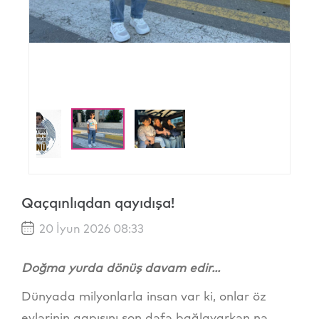
Qaçqınlıqdan qayıdışa!
20 İyun 2026 08:33
Doğma yurda dönüş davam edir...
Dünyada milyonlarla insan var ki, onlar öz
evlərinin qapısını son dəfə bağlayarkən nə