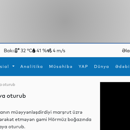
Bakı:
32 °C
41 %
4 m/s
Əla
sial
Analitika
Müsahibə
YAP
Dünya
Ədəbi
a oturub
ya
İdman
Maraqlı
ya oturub
İdman
Yeni texnologiyalar
ranın müəyyənləşdirdiyi marşrut üzrə
ərəkət etməyən gəmi Hörmüz boğazında
aya oturub.