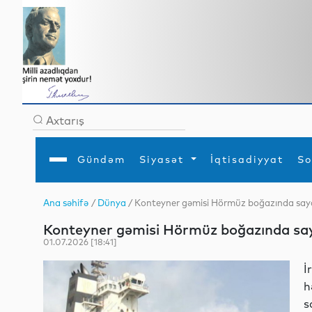
Gündəm
Siyasət
İqtisadiyyat
So
Ana səhifə
/
Dünya
/ Konteyner gəmisi Hörmüz boğazında say
Ana səhifə
Ədəbiyyat
Siyasət
Sosial
Dün
Konteyner gəmisi Hörmüz boğazında sa
Gündəm
MEDİA
Xarici siyasət
Turizm
İqtisadiyyat
Daxili siyasət
Elm
01.07.2026 [18:41]
YAP
Din
Analitika
Hadisə
İ
Mədəniyyət
Diaspor
h
Müsahibə
s