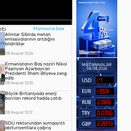
nti
Hamısına bax
Alimlər Sibirdə metan
emissiyalarının artdığını
bildiriblər
08 Avqust 13:24
Ermənistanın Baş naziri Nikol
MƏZƏNNƏLƏR
Paşinyan Azərbaycan
08.08.2026
Prezidenti İlham Əliyevə zəng
edib
1.7
08 Avqust 12:35
1.9591
Böyük Britaniyada enerji
borcları rekord həddə çatıb
2.0816
08 Avqust 12:17
0.0356
SDU rektorundan sumqayıtlı
2.2873
abituriyentlərə çağırış