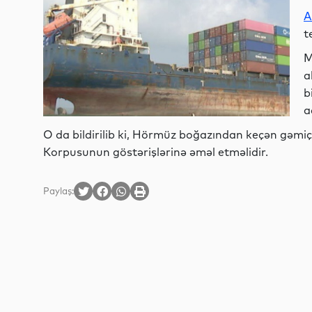
A
t
M
a
b
a
O da bildirilib ki, Hörmüz boğazından keçən gəmiçili
Korpusunun göstərişlərinə əməl etməlidir.
Paylaş: