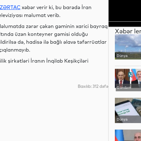
ZƏRTAC
xəbər verir ki, bu barədə İran
eleviziyası məlumat verib.
əlumatda zərər çəkən gəminin xarici bayraq
Xəbər le
ltında üzən konteyner gəmisi olduğu
ildirilsə də, hadisə ilə bağlı əlavə təfərrüatlar
çıqlanmayıb.
Dünya
k şirkətləri İranın İnqilab Keşikçiləri
Baxılıb: 312 dəfə
Gündəm
Dünya