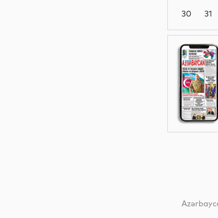
30
31
Analitik
Ədəbiyyat
Sosial
Sosial
Azərbayca