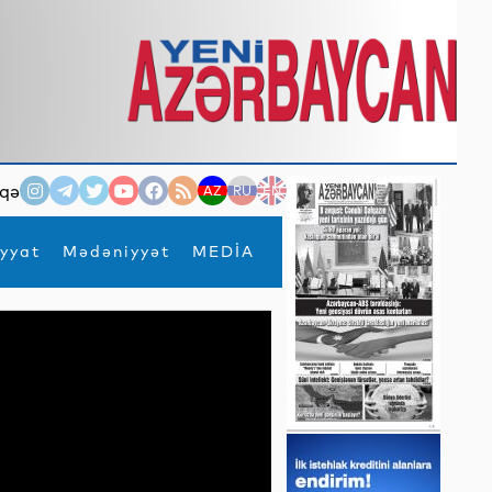
qə
AZ
RU
EN
yyat
Mədəniyyət
MEDİA
×