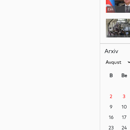
Elm
Dünya
Arxiv
Siyasət
B
Be
2
3
Yeni
texnologiyalar
9
10
16
17
Analitik
23
24