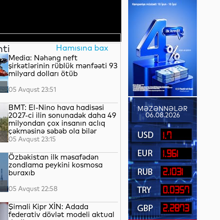
nti
Hamısına bax
Media: Nəhəng neft
şirkətlərinin rüblük mənfəəti 93
milyard dolları ötüb
05 Avqust 23:51
BMT: El-Nino hava hadisəsi
MƏZƏNNƏLƏR
2027-ci ilin sonunadək daha 49
06.08.2026
milyondan çox insanın aclıq
çəkməsinə səbəb ola bilər
1.7
05 Avqust 23:15
1.961
Özbəkistan ilk məsafədən
zondlama peykini kosmosa
2.1031
buraxıb
05 Avqust 22:58
0.0357
Şimali Kipr XİN: Adada
2.2873
federativ dövlət modeli aktual