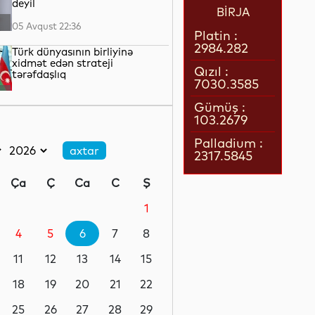
deyil
BİRJA
05 Avqust 22:36
Platin :
2984.282
Türk dünyasının birliyinə
xidmət edən strateji
Qızıl :
tərəfdaşlıq
7030.3585
05 Avqust 22:23
Gümüş :
103.2679
“Qarabağ” “Dinamo” ilə oyun
üçün Polşaya yola düşüb
Palladium :
2317.5845
05 Avqust 22:19
Ça
Ç
Ca
C
Ş
Pit Heqset ABŞ Silahlı
Qüvvələrinin əsas sursat
1
ehtiyatlarının tükəndiyini
təkzib edib
4
5
6
7
8
05 Avqust 21:57
11
12
13
14
15
Qızılın qiyməti 4200 dolları
ötüb
18
19
20
21
22
25
26
27
28
29
05 Avqust 21:37