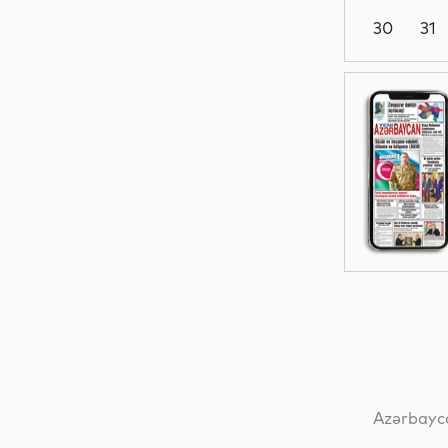
30
31
Dünya
Elm
İqtisadiyyat
Dünya
Azərbayca