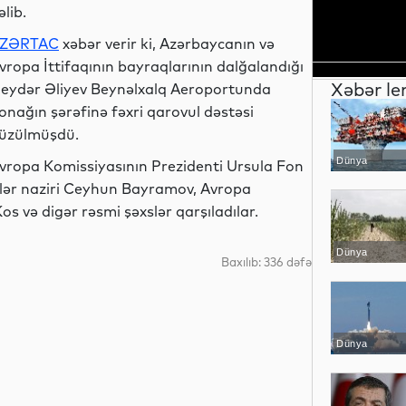
əlib.
ZƏRTAC
xəbər verir ki, Azərbaycanın və
vropa İttifaqının bayraqlarının dalğalandığı
Xəbər le
eydər Əliyev Beynəlxalq Aeroportunda
onağın şərəfinə fəxri qarovul dəstəsi
üzülmüşdü.
Dünya
vropa Komissiyasının Prezidenti Ursula Fon
şlər naziri Ceyhun Bayramov, Avropa
s və digər rəsmi şəxslər qarşıladılar.
Dünya
Baxılıb: 336 dəfə
Dünya