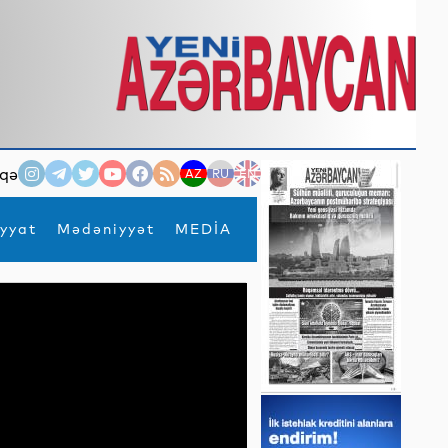
qə
AZ
RU
EN
yyat
Mədəniyyət
MEDİA
×