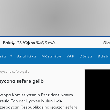
Bakı:
26 °C
64 %
9 m/s
Əla
sial
Analitika
Müsahibə
YAP
Dünya
Ədəbi
baycana səfərə gəlib
ya
İdman
Maraqlı
ycana səfərə gəlib
İdman
Yeni texnologiyalar
vropa Komissiyasının Prezidenti xanım
rsula Fon der Lyayen iyulun 1-də
zərbaycan Respublikasına işgüzar səfərə