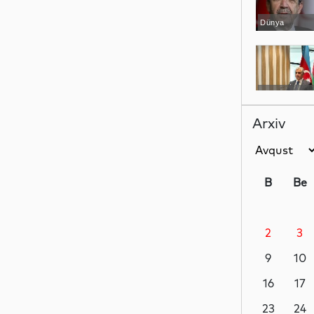
Dünya
YAP xəbərləri
Arxiv
İdman
B
Be
2
3
Dünya
9
10
16
17
İqtisadiyyat
23
24