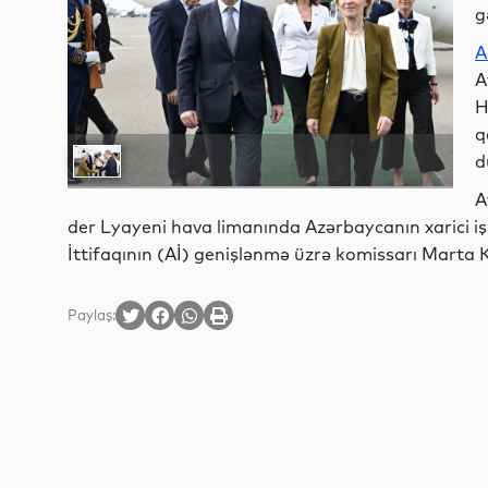
g
A
A
H
q
d
A
der Lyayeni hava limanında Azərbaycanın xarici i
İttifaqının (Aİ) genişlənmə üzrə komissarı Marta Ko
Paylaş: